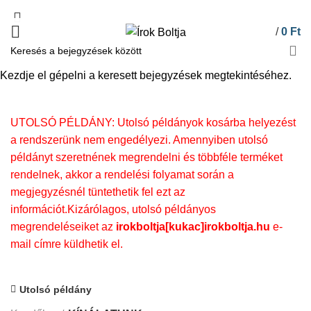
/
0
Ft
KÍNÁLATUNK
Kezdje el gépelni a keresett bejegyzések megtekintéséhez.
UTOLSÓ PÉLDÁNY: Utolsó példányok kosárba helyezést
a rendszerünk nem engedélyezi. Amennyiben utolsó
példányt szeretnének megrendelni és többféle terméket
rendelnek, akkor a rendelési folyamat során a
megjegyzésnél tüntethetik fel ezt az
információt.Kizárólagos, utolsó példányos
megrendeléseiket az
irokboltja[kukac]irokboltja.hu
e-
mail címre küldhetik el.
Utolsó példány