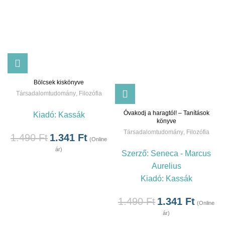
Bölcsek kiskönyve
Társadalomtudomány
,
Filozófia
Óvakodj a haragtól! – Tanítások
Kiadó:
Kassák
könyve
Társadalomtudomány
,
Filozófia
1.490
Ft
1.341
Ft
(Online
ár)
Szerző:
Seneca - Marcus
Aurelius
Kiadó:
Kassák
1.490
Ft
1.341
Ft
(Online
ár)