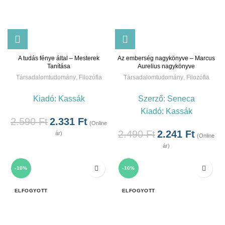
A tudás fénye által – Mesterek
Az emberség nagykönyve – Marcus
Tanítása
Aurelius nagykönyve
Társadalomtudomány
,
Filozófia
Társadalomtudomány
,
Filozófia
Kiadó:
Kassák
Szerző:
Seneca
Kiadó:
Kassák
2.590
Ft
2.331
Ft
(Online
2.490
Ft
2.241
Ft
ár)
(Online
ár)
-10%
-10%
ELFOGYOTT
ELFOGYOTT