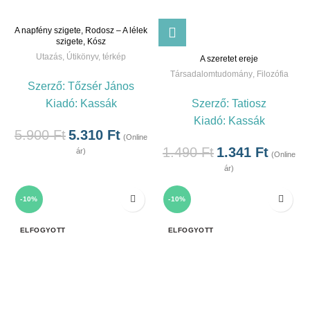
A napfény szigete, Rodosz – A lélek
szigete, Kósz
Utazás
,
Útikönyv, térkép
A szeretet ereje
Társadalomtudomány
,
Filozófia
Szerző:
Tőzsér János
Szerző:
Tatiosz
Kiadó:
Kassák
Kiadó:
Kassák
5.900
Ft
5.310
Ft
(Online
1.490
Ft
1.341
Ft
ár)
(Online
ár)
-10%
-10%
ELFOGYOTT
ELFOGYOTT