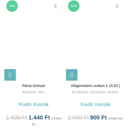
-10%
-10%
Párizs könnyei
Világirodalmi Lexikon 1. (A-EC)
Irodalom
,
Vers
Kézikönyv
,
Kézikönyv, lexikon
Kiadó:
Kassák
Kiadó:
Kassák
1.600
Ft
1.440
Ft
1.000
Ft
900
Ft
(Online
(Online ár)
ár)