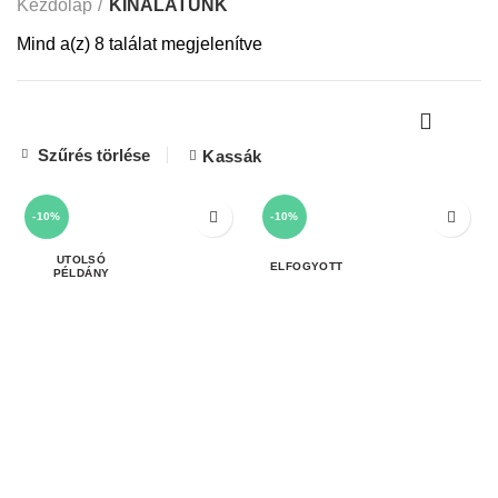
Kezdőlap
KÍNÁLATUNK
Mind a(z) 8 találat megjelenítve
Szűrés törlése
Kassák
-10%
-10%
ELFOGYOTT