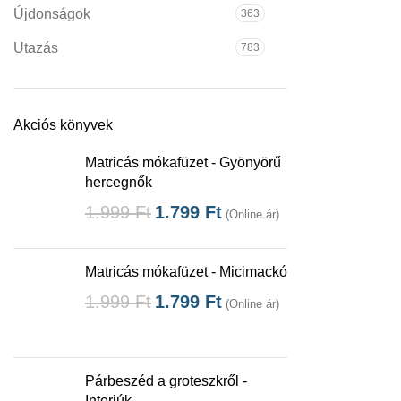
Újdonságok
363
Utazás
783
Akciós könyvek
Matricás mókafüzet - Gyönyörű
hercegnők
1.999
Ft
1.799
Ft
(Online ár)
Matricás mókafüzet - Micimackó
1.999
Ft
1.799
Ft
(Online ár)
Párbeszéd a groteszkről -
Interjúk