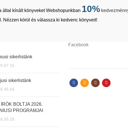
10%
tja által kínált könyveket Webshopunkban
kedvezménn
. Nézzen körül és válassza ki kedvenc könyveit!
Facebook
iusi sikerlistánk
6.07.15.
usi sikerlistánk
6.06.04.
 ÍRÓK BOLTJA 2026.
NIUSI PROGRAMJAI
6.05.29.