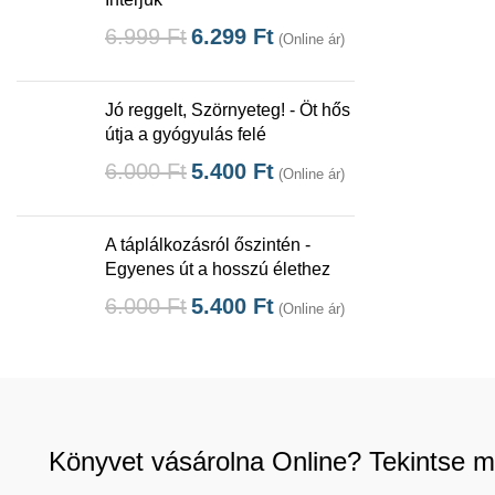
6.999
Ft
6.299
Ft
(Online ár)
Jó reggelt, Szörnyeteg! - Öt hős
útja a gyógyulás felé
6.000
Ft
5.400
Ft
(Online ár)
A táplálkozásról őszintén -
Egyenes út a hosszú élethez
6.000
Ft
5.400
Ft
(Online ár)
Könyvet vásárolna Online? Tekintse m