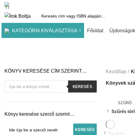
1061 Budapest, Andrássy út 45.
Pénztár
Kosár
Kínálatunk
Díjai
KATEGÓRIA KIVÁLASZTÁSA
Főoldal
Újdonságo
Kezdje el gépelni a keresett bejegyzések megtekintéséhez.
KÖNYV KERESÉSE CÍM SZERINT…
Kezdőlap
K
Products
Könyvek szá
KERESÉS
search
SZŰRŐ
Szűrés tör
Könyv keresése szerző szerint…
Bezárás