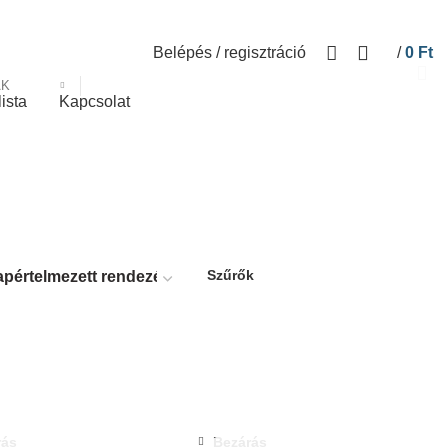
Belépés / regisztráció
/
0
Ft
ÁK
lista
Kapcsolat
Szűrők
rás
Bezárás