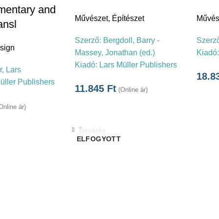
mentary and
Művészet
,
Építészet
Művés
ansl
Szerző:
Bergdoll, Barry -
Szerz
sign
Massey, Jonathan (ed.)
Kiadó
Kiadó:
Lars Müller Publishers
r, Lars
18.8
üller Publishers
11.845
Ft
(Online ár)
Online ár)
Bezárás
ELFOGYOTT