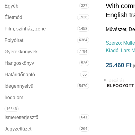
With com
Egyéb
327
English tr
Életmód
1926
Film, színház, zene
1458
Művészet
,
De
Folyóirat
6384
Szerző:
Mülle
Kiadó:
Lars M
Gyerekkönyvek
7794
Hangoskönyv
526
25.460
Ft
(
Határidőnapló
65
Bezárás
ELFOGYOTT
Idegennyelvű
5470
Irodalom
16846
Ismeretterjesztő
641
Jegyzetfüzet
264