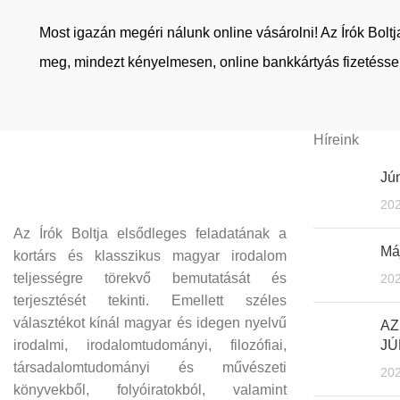
Most igazán megéri nálunk online vásárolni! Az Írók Bol
meg, mindezt kényelmesen, online bankkártyás fizetéssel
Híreink
Jún
202
Az Írók Boltja elsődleges feladatának a
Máj
kortárs és klasszikus magyar irodalom
teljességre törekvő bemutatását és
202
terjesztését tekinti. Emellett széles
választékot kínál magyar és idegen nyelvű
AZ
irodalmi, irodalomtudományi, filozófiai,
JÚ
társadalomtudományi és művészeti
202
könyvekből, folyóiratokból, valamint