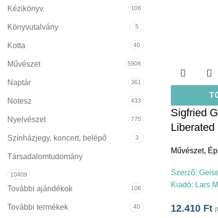
Kézikönyv
106
Könyvutalvány
5
Kotta
40
Művészet
5906
Naptár
361
T
Notesz
433
Sigfried G
Nyelvészet
775
Liberated
Színházjegy, koncert, belépő
3
Művészet
,
Ép
Társadalomtudomány
Szerző:
Geise
10409
Kiadó:
Lars M
További ajándékok
106
További termékek
12.410
Ft
40
(