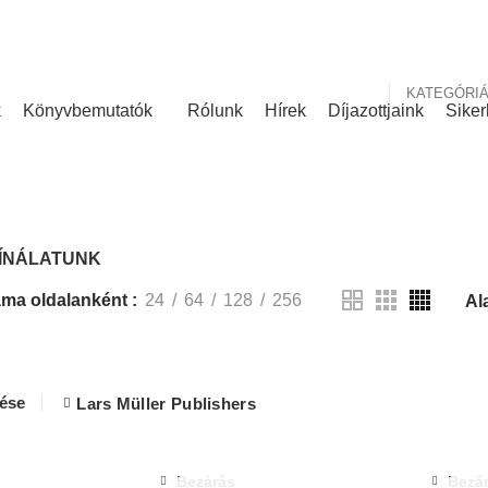
nk
Rólunk írták
KATEGÓRI
k
Könyvbemutatók
Rólunk
Hírek
Díjazottjaink
Siker
KÍNÁLATUNK
ÍNÁLATUNK
ma oldalanként
24
64
128
256
lése
Lars Müller Publishers
Bezárás
Bezá