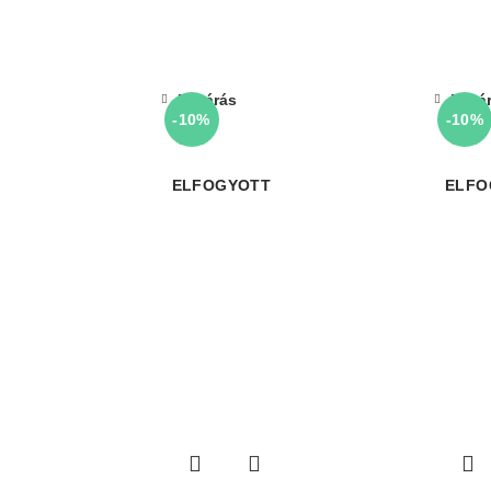
Bezárás
Bezá
-10%
-10%
ELFOGYOTT
ELFO