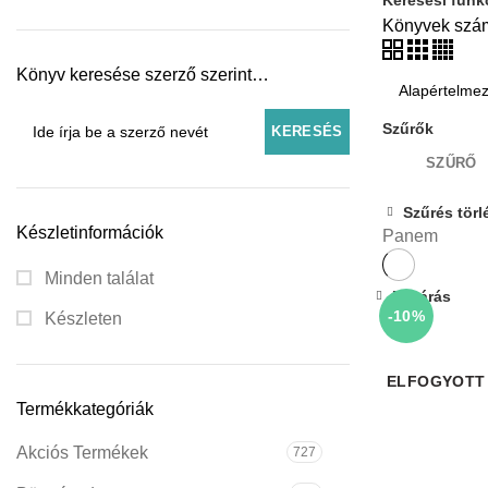
Könyvek szá
Könyv keresése szerző szerint…
Szűrők
SZŰRŐ
Szűrés törl
Készletinformációk
Panem
Minden találat
Bezárás
-10%
Készleten
ELFOGYOTT
Termékkategóriák
Akciós Termékek
727
I