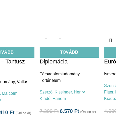
OVÁBB
TOVÁBB
 – Tantusz
Diplomácia
Euró
Társadalomtudomány
,
Ismere
Történelem
udomány
,
Vallás
Szerz
Szerző:
Kissinger, Henry
Fitter
, Malcolm
Kiadó:
Panem
Kiadó
m
7.300
Ft
6.570
Ft
4.90
.410
Ft
(Online ár)
(Online ár)