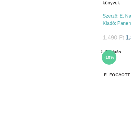
könyvek
Szerző:
E. Na
Kiadó:
Pane
1.490
Ft
1
Bezárás
-10%
ELFOGYOTT