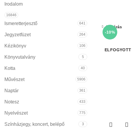
Irodalom
16846
Ismeretterjesztő
641
Bezárás
-10%
Jegyzetfüzet
264
Kézikönyv
106
ELFOGYOTT
Könyvutalvány
5
Kotta
40
Művészet
5906
Naptár
361
Notesz
433
Nyelvészet
775
Színházjegy, koncert, belépő
3