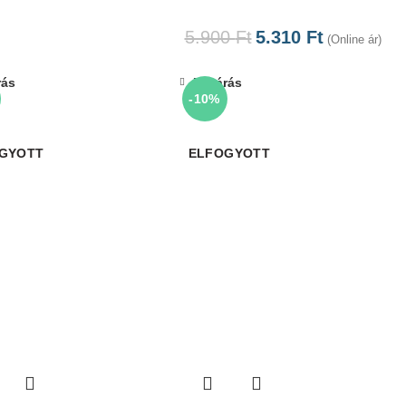
5.900
Ft
5.310
Ft
(Online ár)
rás
Bezárás
-10%
GYOTT
ELFOGYOTT