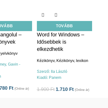
OVÁBB
TOVÁBB
 angolul –
Word for Windows –
önyvek
Idősebbek is
elkezdhetik
yelvkönyv
Kézikönyv
,
Kézikönyv, lexikon
ey, Gavin -
Szerző:
Ila László
m
Kiadó:
Panem
.780
Ft
1.900
Ft
1.710
Ft
(Online ár)
(Online ár)