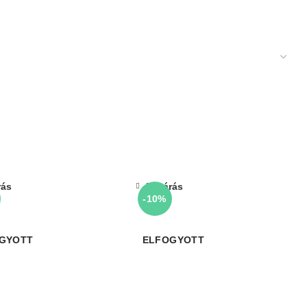
rás
Bezárás
-10%
GYOTT
ELFOGYOTT