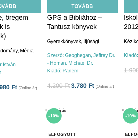
OVÁBB
TOVÁBB
e, öregem!
GPS a Bibliához –
Isko
k is
Tantusz könyvek
201
k)
Gyerekkönyvek
,
Ifjúsági
Kézik
udomány
,
Média
Szerző:
Geoghegan, Jeffrey Dr.
Kiadó
- Homan, Michael Dr.
 István
1.90
Kiadó:
Panem
m
4.200
Ft
3.780
Ft
.980
Ft
(Online ár)
(Online ár)
Bezárás
Bezá
-10%
-10%
ELFOGYOTT
ELFO