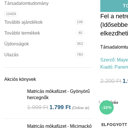
Társadalomtudomány
T
10409
Fel a netr
További ajándékok
106
(Idősebbe
elkezdheti
További termékek
40
Újdonságok
363
Társadalomt
Utazás
783
Szerző:
Mayer
Kiadó:
Pane
Akciós könyvek
2.200
Ft
1
Matricás mókafüzet - Gyönyörű
hercegnők
Bezárás
1.999
Ft
1.799
Ft
-10%
(Online ár)
ELFOGYOTT
Matricás mókafüzet - Micimackó