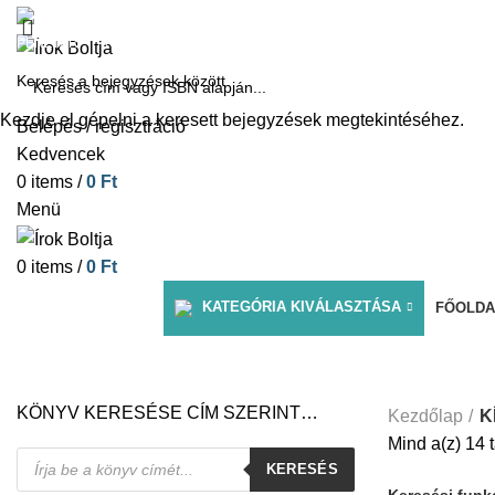
1061 Budapest, Andrássy út 45.
PÉNZTÁR
KOSÁR
KÍNÁLATUNK
DÍJAINK
RÓLUNK ÍRTÁK
Kezdje el gépelni a keresett bejegyzések megtekintéséhez.
Belépés / regisztráció
Kedvencek
0
items
/
0
Ft
Menü
0
items
/
0
Ft
KATEGÓRIA KIVÁLASZTÁSA
FŐOLDA
KÍNÁLATUNK
KÖNYV KERESÉSE CÍM SZERINT…
Kezdőlap
K
Mind a(z) 14 
Products
KERESÉS
search
Keresési funk