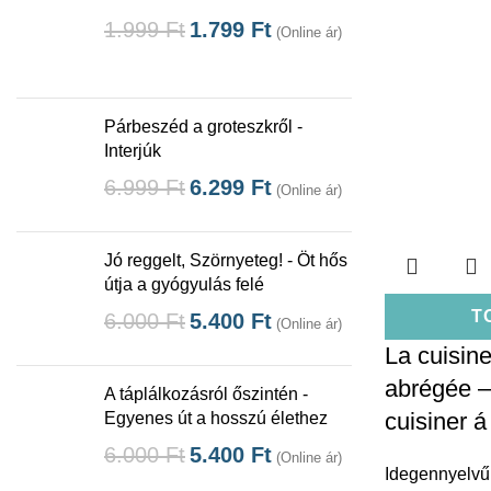
1.999
Ft
1.799
Ft
(Online ár)
Párbeszéd a groteszkről -
Interjúk
6.999
Ft
6.299
Ft
(Online ár)
Jó reggelt, Szörnyeteg! - Öt hős
útja a gyógyulás felé
T
6.000
Ft
5.400
Ft
(Online ár)
La cuisin
abrégée 
A táplálkozásról őszintén -
cuisiner á
Egyenes út a hosszú élethez
6.000
Ft
5.400
Ft
(Online ár)
Idegennyelvű