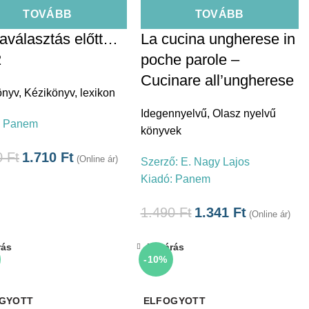
TOVÁBB
TOVÁBB
laválasztás előtt…
La cucina ungherese in
2
poche parole –
Cucinare all’ungherese
önyv
,
Kézikönyv, lexikon
Idegennyelvű
,
Olasz nyelvű
:
Panem
könyvek
0
Ft
1.710
Ft
(Online ár)
Szerző:
E. Nagy Lajos
Kiadó:
Panem
1.490
Ft
1.341
Ft
(Online ár)
rás
Bezárás
-10%
GYOTT
ELFOGYOTT