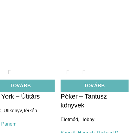
TOVÁBB
TOVÁBB
York – Útitárs
Póker – Tantusz
könyvek
s
,
Útikönyv, térkép
Életmód
,
Hobby
:
Panem
Szerző:
Harroch, Richard D. -