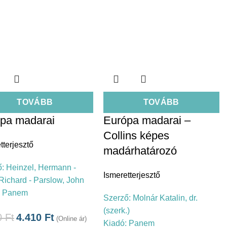
TOVÁBB
TOVÁBB
pa madarai
Európa madarai –
Collins képes
tterjesztő
madárhatározó
ő:
Heinzel, Hermann -
Ismeretterjesztő
, Richard - Parslow, John
:
Panem
Szerző:
Molnár Katalin, dr.
(szerk.)
0
Ft
4.410
Ft
(Online ár)
Kiadó:
Panem