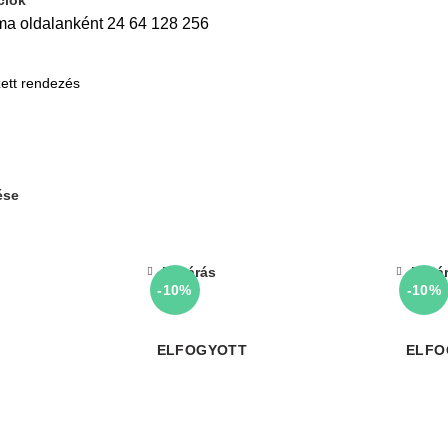
ma oldalanként
24
64
128
256
ése
Bezárás
Bezá
-10%
-10%
ELFOGYOTT
ELFO