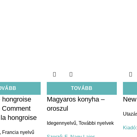
OVÁBB
TOVÁBB
e hongroise
Magyaros konyha –
New 
– Comment
oroszul
Utazá
 la hongroise
Idegennyelvű
,
További nyelvek
Kiadó
,
Francia nyelvű
Szerző:
E. Nagy Lajos