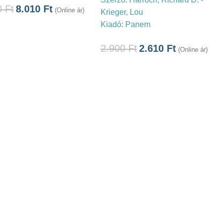
0
Ft
8.010
Ft
(Online ár)
Krieger, Lou
Kiadó:
Panem
2.900
Ft
2.610
Ft
(Online ár)