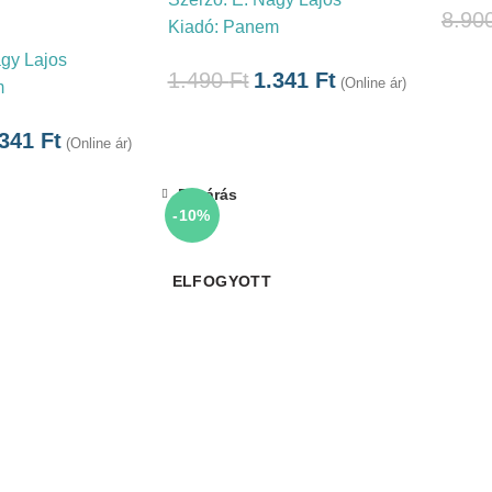
8.90
Kiadó:
Panem
gy Lajos
1.490
Ft
1.341
Ft
(Online ár)
m
.341
Ft
(Online ár)
Bezárás
-10%
ELFOGYOTT