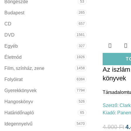
Böngészde
53
Budapest
265
CD
657
DVD
1561
Egyéb
327
Életmód
1926
T
Film, színház, zene
Az iszlám
1458
könyvek
Folyóirat
6384
Gyerekkönyvek
7794
Társadalomt
Hangoskönyv
526
Szerző:
Clark
Határidőnapló
Kiadó:
Pane
65
Idegennyelvű
5470
4.900
Ft
4