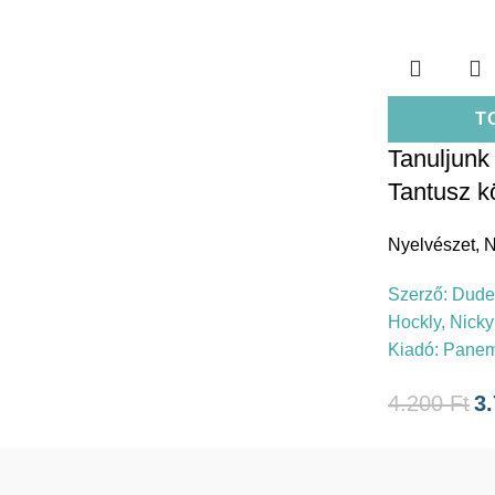
T
Tanuljunk
Tantusz k
Nyelvészet
,
N
Szerző:
Duden
Hockly, Nicky
Kiadó:
Pane
4.200
Ft
3