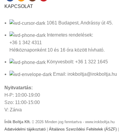
KAPCSOLAT
1061 Budapest, Andrássy út 45.
Internetes rendelések:
+36 1 342 4311
Hétköznaponként 10 és 16 óra között hívható.
Könyvesbolt: +36 1 322 1645
Email: irokboltja@irokboltja.hu
Nyitvatartás:
H-P: 10:00-19:00
Szo: 11:00-15:00
V: Zárva
Írók Boltja Kft.
2026 Minden jog fenntartva - www.irokboltja.hu
Adatvédelmi tájékoztató
|
Általános Szerződési Feltételek (ÁSZF)
|