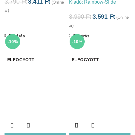
3.790
Ft
3.411
Ft
Kiadó:
Rainbow-Slide
(Online
ár)
3.990
Ft
3.591
Ft
(Online
ár)
Bezárás
Bezárás
-10%
-10%
ELFOGYOTT
ELFOGYOTT