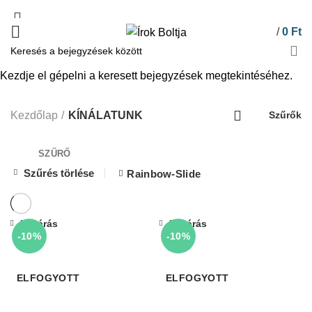
/
0
Ft
Kezdje el gépelni a keresett bejegyzések megtekintéséhez.
KÍNÁLATUNK
Kezdőlap
KÍNÁLATUNK
Szűrők
SZŰRŐ
Szűrés törlése
Rainbow-Slide
Bezárás
Bezárás
-10%
-10%
ELFOGYOTT
ELFOGYOTT