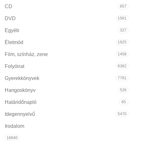
CD
657
DVD
1561
Egyéb
327
Életmód
1925
Film, színház, zene
1458
Folyóirat
6382
Gyerekkönyvek
7791
Hangoskönyv
526
Határidőnapló
65
Idegennyelvű
5470
Irodalom
16840