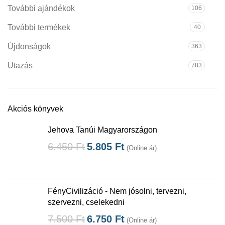
További ajándékok
106
További termékek
40
Újdonságok
363
Utazás
783
Akciós könyvek
Jehova Tanúi Magyarországon
6.450
Ft
5.805
Ft
(Online ár)
FényCivilizáció - Nem jósolni, tervezni,
szervezni, cselekedni
7.500
Ft
6.750
Ft
(Online ár)