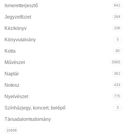
Ismeretterjesztő
641
Jegyzetfüzet
264
Kézikönyv
106
Könyvutalvány
5
Kotta
40
Művészet
5905
Naptár
361
Notesz
433
Nyelvészet
775
Színházjegy, koncert, belépő
3
Társadalomtudomány
10408