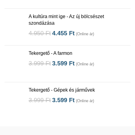
A kultúra mint ige - Az új bölcsészet
szondázása
4.950
Ft
4.455
Ft
(Online ár)
Tekergető - A farmon
3.999
Ft
3.599
Ft
(Online ár)
Tekergető - Gépek és járművek
3.999
Ft
3.599
Ft
(Online ár)