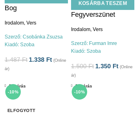
KOSÁRBA TESZEM
Bog
Fegyverszünet
Irodalom
,
Vers
Irodalom
,
Vers
Szerző:
Csobánka Zsuzsa
Szerző:
Furman Imre
Kiadó:
Szoba
Kiadó:
Szoba
1.487
Ft
1.338
Ft
(Online
1.500
Ft
1.350
Ft
(Online
ár)
ár)
Bezárás
Bezárás
-10%
-10%
ELFOGYOTT