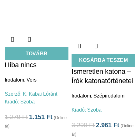
TOVÁBB
KOSÁRBA TESZEM
Hiba nincs
Ismeretlen katona –
Írók katonatörténetei
Irodalom
,
Vers
Szerző:
K. Kabai Lóránt
Irodalom
,
Szépirodalom
Kiadó:
Szoba
Kiadó:
Szoba
1.279
Ft
1.151
Ft
(Online
3.290
Ft
2.961
Ft
(Online
ár)
ár)