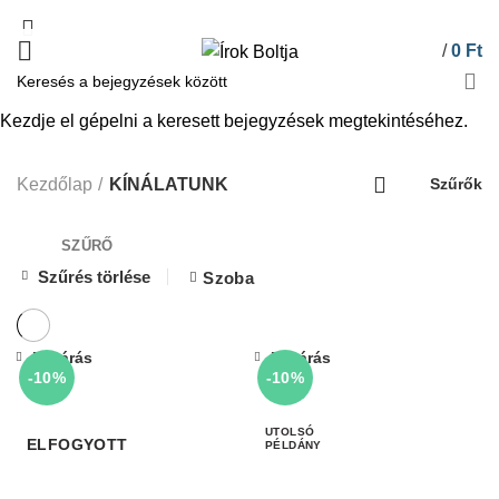
/
0
Ft
Kezdje el gépelni a keresett bejegyzések megtekintéséhez.
KÍNÁLATUNK
Kezdőlap
KÍNÁLATUNK
Szűrők
SZŰRŐ
Szűrés törlése
Szoba
Bezárás
Bezárás
-10%
-10%
ELFOGYOTT