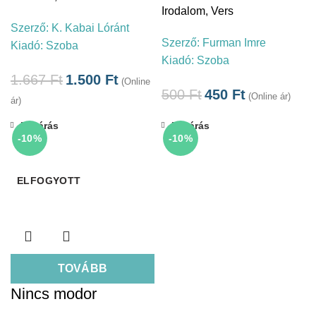
Irodalom
,
Vers
Szerző:
K. Kabai Lóránt
Szerző:
Furman Imre
Kiadó:
Szoba
Kiadó:
Szoba
1.667
Ft
1.500
Ft
(Online
500
Ft
450
Ft
(Online ár)
ár)
Bezárás
Bezárás
-10%
-10%
ELFOGYOTT
TOVÁBB
Nincs modor