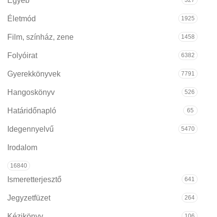
Egyéb
Életmód
1925
Film, színház, zene
1458
Folyóirat
6382
Gyerekkönyvek
7791
Hangoskönyv
526
Határidőnapló
65
Idegennyelvű
5470
Irodalom
16840
Ismeretterjesztő
641
Jegyzetfüzet
264
Kézikönyv
106