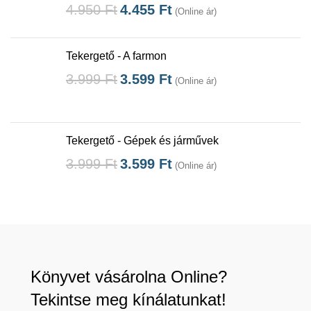
4.950
Ft
4.455
Ft
(Online ár)
Tekergető - A farmon
3.999
Ft
3.599
Ft
(Online ár)
Tekergető - Gépek és járművek
3.999
Ft
3.599
Ft
(Online ár)
Könyvet vásárolna Online?
Tekintse meg kínálatunkat!