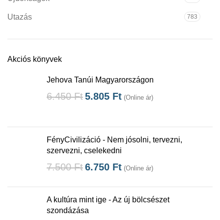
Utazás
783
Akciós könyvek
Jehova Tanúi Magyarországon
6.450
Ft
5.805
Ft
(Online ár)
FényCivilizáció - Nem jósolni, tervezni,
szervezni, cselekedni
7.500
Ft
6.750
Ft
(Online ár)
A kultúra mint ige - Az új bölcsészet
szondázása