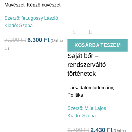
Művészet
,
Képzőművészet
Szerző:
feLugossy László
Kiadó:
Szoba
7.000
Ft
6.300
Ft
(Online
KOSÁRBA TESZEM
ár)
Saját bőr –
rendszerváltó
történetek
Társadalomtudomány
,
Politika
Szerző:
Mile Lajos
Kiadó:
Szoba
2.700
Ft
2.430
Ft
(Online