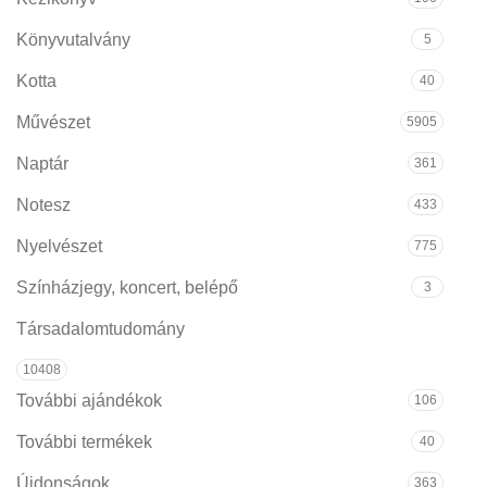
Könyvutalvány
5
Kotta
40
Művészet
5905
Naptár
361
Notesz
433
Nyelvészet
775
Színházjegy, koncert, belépő
3
Társadalomtudomány
10408
További ajándékok
106
További termékek
40
Újdonságok
363