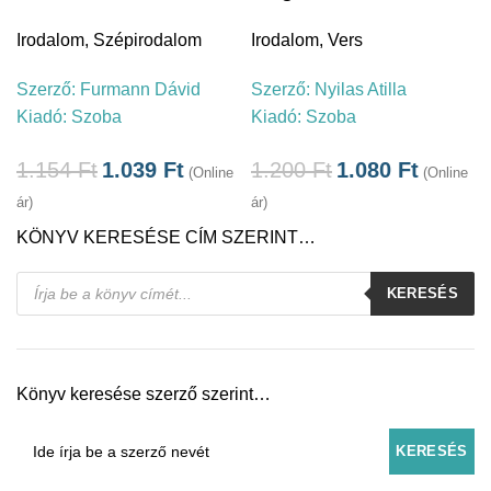
Irodalom
,
Szépirodalom
Irodalom
,
Vers
Szerző:
Furmann Dávid
Szerző:
Nyilas Atilla
Kiadó:
Szoba
Kiadó:
Szoba
1.154
Ft
1.039
Ft
1.200
Ft
1.080
Ft
(Online
(Online
ár)
ár)
KÖNYV KERESÉSE CÍM SZERINT…
Products
KERESÉS
search
Könyv keresése szerző szerint…