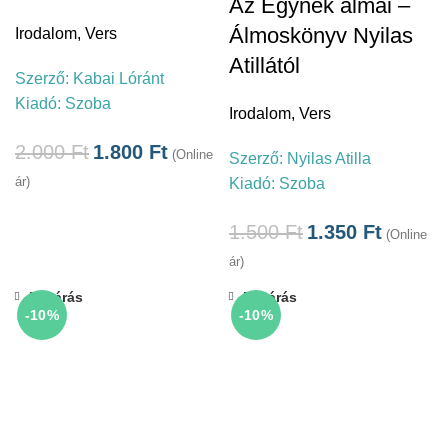
Az Egynek álmai –
Álmoskönyv Nyilas
Irodalom
,
Vers
Atillától
Szerző:
Kabai Lóránt
Kiadó:
Szoba
Irodalom
,
Vers
2.000
Ft
1.800
Ft
(Online
Szerző:
Nyilas Atilla
ár)
Kiadó:
Szoba
1.500
Ft
1.350
Ft
(Online
ár)
Bezárás
Bezárás
-10%
-10%