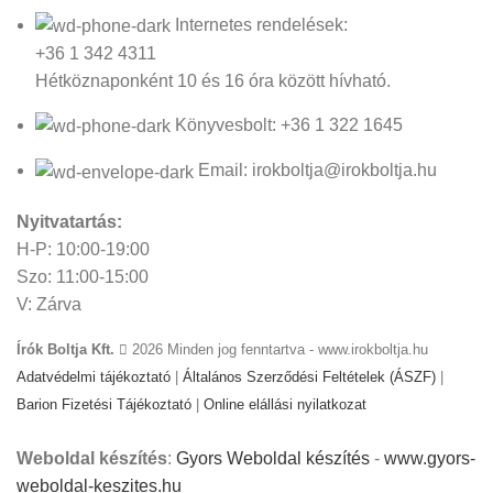
Internetes rendelések:
+36 1 342 4311
Hétköznaponként 10 és 16 óra között hívható.
Könyvesbolt: +36 1 322 1645
Email: irokboltja@irokboltja.hu
Nyitvatartás:
H-P: 10:00-19:00
Szo: 11:00-15:00
V: Zárva
Írók Boltja Kft.
2026 Minden jog fenntartva - www.irokboltja.hu
Adatvédelmi tájékoztató
|
Általános Szerződési Feltételek (ÁSZF)
|
Barion Fizetési Tájékoztató
|
Online elállási nyilatkozat
Weboldal készítés
:
Gyors Weboldal készítés
-
www.gyors-
weboldal-keszites.hu