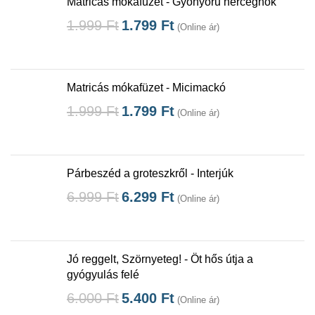
Matricás mókafüzet - Gyönyörű hercegnők
1.999
Ft
1.799
Ft
(Online ár)
Matricás mókafüzet - Micimackó
1.999
Ft
1.799
Ft
(Online ár)
Párbeszéd a groteszkről - Interjúk
6.999
Ft
6.299
Ft
(Online ár)
Jó reggelt, Szörnyeteg! - Öt hős útja a
gyógyulás felé
6.000
Ft
5.400
Ft
(Online ár)