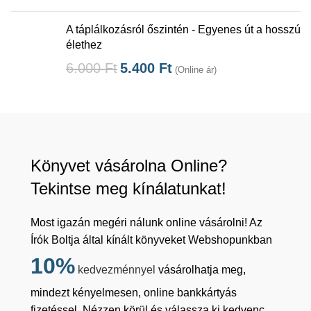
A táplálkozásról őszintén - Egyenes út a hosszú
élethez
6.000
Ft
5.400
Ft
(Online ár)
Könyvet vásárolna Online?
Tekintse meg kínálatunkat!
Most igazán megéri nálunk online vásárolni! Az
Írók Boltja által kínált könyveket Webshopunkban
10%
kedvezménnyel
vásárolhatja meg,
mindezt kényelmesen, online bankkártyás
fizetéssel. Nézzen körül és válassza ki kedvenc