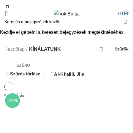
/
0
Ft
Kezdje el gépelni a keresett bejegyzések megtekintéséhez.
KÍNÁLATUNK
Kezdőlap
KÍNÁLATUNK
Szűrők
SZŰRŐ
Szűrés törlése
Al-Khalili, Jim
Bezárás
-10%