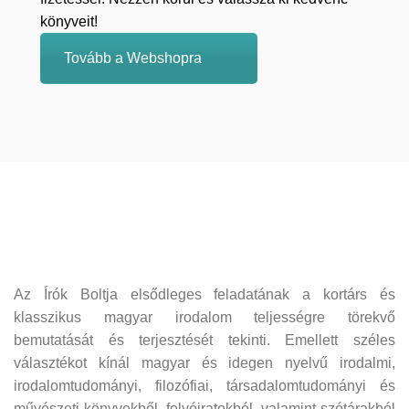
könyveit!
Tovább a Webshopra
Az Írók Boltja elsődleges feladatának a kortárs és
klasszikus magyar irodalom teljességre törekvő
bemutatását és terjesztését tekinti. Emellett széles
választékot kínál magyar és idegen nyelvű irodalmi,
irodalomtudományi, filozófiai, társadalomtudományi és
művészeti könyvekből, folyóiratokból, valamint szótárakból