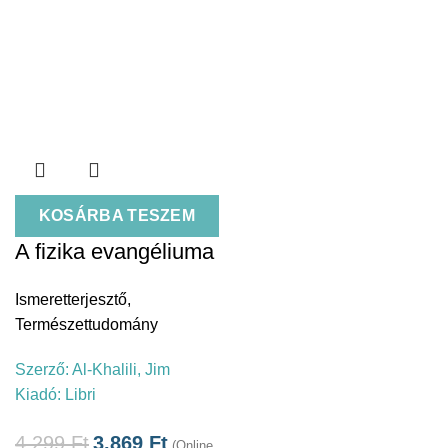
KOSÁRBA TESZEM
A fizika evangéliuma
Ismeretterjesztő
,
Természettudomány
Szerző:
Al-Khalili, Jim
Kiadó:
Libri
4.299
Ft
3.869
Ft
(Online