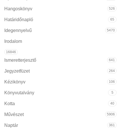
Hangoskönyv
526
Határidőnapló
65
Idegennyelvű
5470
Irodalom
16846
Ismeretterjesztő
641
Jegyzetfüzet
264
Kézikönyv
106
Könyvutalvány
5
Kotta
40
Művészet
5906
Naptár
361