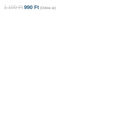
1.100
Ft
990
Ft
(Online ár)