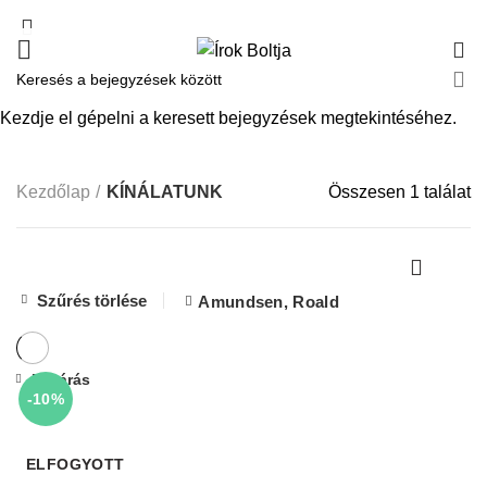
0
KÍNÁLATUNK
Kezdje el gépelni a keresett bejegyzések megtekintéséhez.
Kezdőlap
KÍNÁLATUNK
Összesen 1 találat
Szűrés törlése
Amundsen, Roald
Bezárás
-10%
ELFOGYOTT