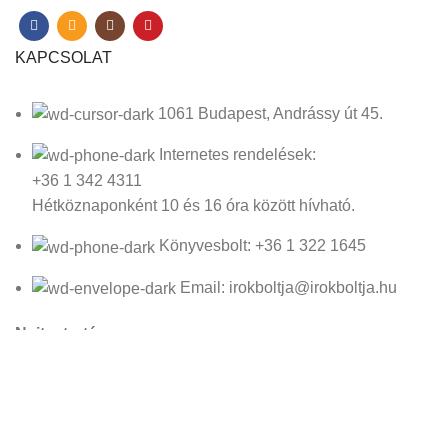
KAPCSOLAT
1061 Budapest, Andrássy út 45.
Internetes rendelések:
+36 1 342 4311
Hétköznaponként 10 és 16 óra között hívható.
Könyvesbolt: +36 1 322 1645
Email: irokboltja@irokboltja.hu
Nyitvatartás:
H-P: 10:00-19:00
Szo: 11:00-15:00
V: Zárva