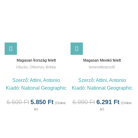
Magasan Írország felett
Magasan Mexikó felett
Utazás
,
Útikönyv, térkép
Ismeretterjesztő
Szerző:
Attini, Antonio
Szerző:
Attini, Antonio
Kiadó:
National Geographic
Kiadó:
National Geographic
6.500
Ft
5.850
Ft
6.990
Ft
6.291
Ft
(Online
(Online
ár)
ár)