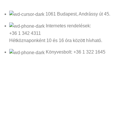
1061 Budapest, Andrássy út 45.
Internetes rendelések:
+36 1 342 4311
Hétköznaponként 10 és 16 óra között hívható.
Könyvesbolt: +36 1 322 1645
Email: irokboltja@irokboltja.hu
Nyitvatartás:
H-P: 10:00-19:00
Szo: 11:00-15:00
V: Zárva
Írók Boltja Kft.
2026 Minden jog fenntartva - www.irokboltja.hu
Adatvédelmi tájékoztató
|
Általános Szerződési Feltételek (ÁSZF)
|
Barion Fizetési Tájékoztató
|
Online elállási nyilatkozat