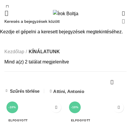
0
KÍNÁLATUNK
Kezdje el gépelni a keresett bejegyzések megtekintéséhez.
Kezdőlap
KÍNÁLATUNK
Mind a(z) 2 találat megjelenítve
Szűrés törlése
Attini, Antonio
-10%
-10%
ELFOGYOTT
ELFOGYOTT