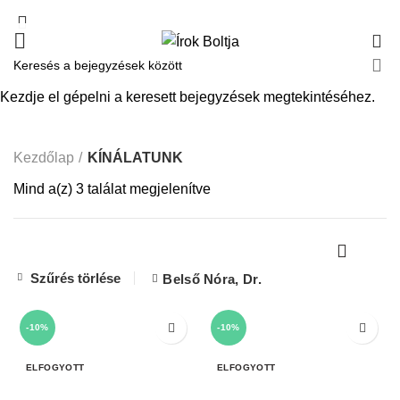
0
KÍNÁLATUNK
Kezdje el gépelni a keresett bejegyzések megtekintéséhez.
Kezdőlap
KÍNÁLATUNK
Mind a(z) 3 találat megjelenítve
Szűrés törlése
Belső Nóra, Dr.
-10%
-10%
ELFOGYOTT
ELFOGYOTT