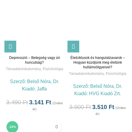
Depresszió – Betegség vagy úri
Életciklusok és hangulatzavarok –
huncutság?
Hogyan küzdjünk meg életünk
hullámvölgyeivel?
Társadalomtudomány
,
Pszichológia
Társadalomtudomány
,
Pszichológia
Szerző:
Belső Nóra, Dr.
Szerző:
Belső Nóra, Dr.
Kiadó:
Jaffa
Kiadó:
HVG Kiadó Zrt.
3.490
Ft
3.141
Ft
(Online
3.900
Ft
3.510
Ft
(Online
ár)
ár)
-10%