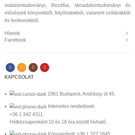
irodalomtudományi, filozófiai, társadalomtudományi és
művészeti könyvekből, folyóiratokból, valamint szótárakból
és lexikonokból.
Híreink
Facebook
KAPCSOLAT
1061 Budapest, Andrássy út 45.
Internetes rendelések:
+36 1 342 4311
Hétköznaponként 10 és 16 óra között hívható.
Könyvesbolt: +36 1 322 1645