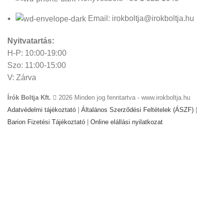
Email: irokboltja@irokboltja.hu
Nyitvatartás:
H-P: 10:00-19:00
Szo: 11:00-15:00
V: Zárva
Írók Boltja Kft.
2026 Minden jog fenntartva - www.irokboltja.hu
Adatvédelmi tájékoztató
|
Általános Szerződési Feltételek (ÁSZF)
|
Barion Fizetési Tájékoztató
|
Online elállási nyilatkozat
Weboldal készítés
:
Gyors Weboldal készítés
-
www.gyors-
weboldal-keszites.hu
Cookie-kat használunk, hogy javítsuk az élményt
weboldalunkon. A weboldal böngészésével Ön hozzájárul a
cookie-k használatához.