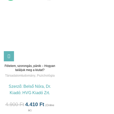
Félelem, szorongás, pánik – Hogyan
találjuk meg a kiutat?
Társadalomtudomány
,
Pszichológia
Szerző:
Belső Nóra, Dr.
Kiadó:
HVG Kiadó Zrt.
4.900
Ft
4.410
Ft
(Online
ár)