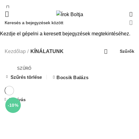
0
Kezdje el gépelni a keresett bejegyzések megtekintéséhez.
KÍNÁLATUNK
Kezdőlap
KÍNÁLATUNK
Szűrők
SZŰRŐ
Szűrés törlése
Bocsik Balázs
Bezárás
-10%