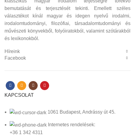
klasszikus magyar irodalom teljességre törekvő
bemutatását és terjesztését tekinti. Emellett széles
választékot kínál magyar és idegen nyelvű irodalmi,
irodalomtudományi, filozófiai, társadalomtudományi és
művészeti könyvekből, folyóiratokból, valamint szótárakból
és lexikonokból.
Híreink
Facebook
KAPCSOLAT
1061 Budapest, Andrássy út 45.
Internetes rendelések:
+36 1 342 4311