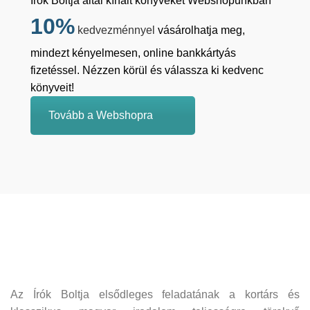
Írók Boltja által kínált könyveket Webshopunkban
10%
kedvezménnyel
vásárolhatja meg,
mindezt kényelmesen, online bankkártyás
fizetéssel. Nézzen körül és válassza ki kedvenc
könyveit!
Tovább a Webshopra
Az Írók Boltja elsődleges feladatának a kortárs és