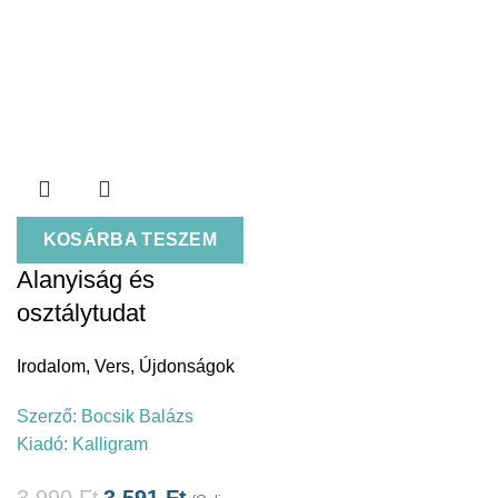
KOSÁRBA TESZEM
Alanyiság és
osztálytudat
Irodalom
,
Vers
,
Újdonságok
Szerző:
Bocsik Balázs
Kiadó:
Kalligram
3.990
Ft
3.591
Ft