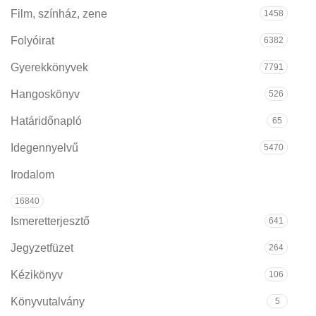
Film, színház, zene
1458
Folyóirat
6382
Gyerekkönyvek
7791
Hangoskönyv
526
Határidőnapló
65
Idegennyelvű
5470
Irodalom
16840
Ismeretterjesztő
641
Jegyzetfüzet
264
Kézikönyv
106
Könyvutalvány
5