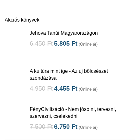
Akciós könyvek
Jehova Tanúi Magyarországon
6.450
Ft
5.805
Ft
(Online ár)
A kultúra mint ige - Az új bölcsészet
szondázása
4.950
Ft
4.455
Ft
(Online ár)
FényCivilizáció - Nem jósolni, tervezni,
szervezni, cselekedni
7.500
Ft
6.750
Ft
(Online ár)