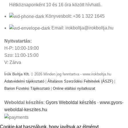
Hétköznaponként 10 és 16 óra között hívható.
Könyvesbolt: +36 1 322 1645
Email: irokboltja@irokboltja.hu
Nyitvatartás:
H-P: 10:00-19:00
Szo: 11:00-15:00
V: Zárva
Írók Boltja Kft.
2026 Minden jog fenntartva - www.irokboltja.hu
Adatvédelmi tájékoztató
|
Általános Szerződési Feltételek (ÁSZF)
|
Barion Fizetési Tájékoztató
|
Online elállási nyilatkozat
Weboldal készítés
:
Gyors Weboldal készítés
-
www.gyors-
weboldal-keszites.hu
Cookie-kat használunk, hogy javítsuk az élményt