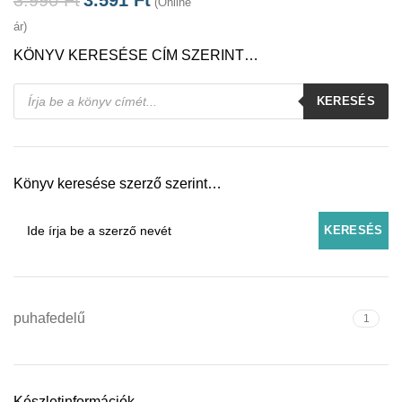
(Online
ár)
KÖNYV KERESÉSE CÍM SZERINT…
Products
KERESÉS
search
Könyv keresése szerző szerint…
puhafedelű
1
Készletinformációk