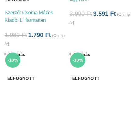
Szerző:
Csoma Mózes
3.990
Ft
3.591
Ft
(Online
Kiadó:
L'Harmattan
ár)
1.989
Ft
1.790
Ft
(Online
ár)
Bezárás
Bezárás
-10%
-10%
ELFOGYOTT
ELFOGYOTT