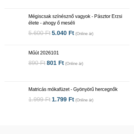
Mégiscsak színésznő vagyok - Pásztor Erzsi
élete - ahogy ő meséli
5.600
Ft
5.040
Ft
(Online ár)
Műút 2026101
890
Ft
801
Ft
(Online ár)
Matricás mókafüzet - Gyönyörű hercegnők
1.999
Ft
1.799
Ft
(Online ár)