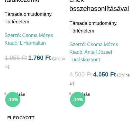
összehasonlításával
Társadalomtudomány
,
Történelem
Társadalomtudomány
,
Történelem
Szerző:
Csoma Mózes
Kiadó:
L'Harmattan
Szerző:
Csoma Mózes
Kiadó:
Antall József
1.956
Ft
1.760
Ft
(Online
Tudásközpont
ár)
4.500
Ft
4.050
Ft
(Online
ár)
Bezárás
Bezárás
-10%
-10%
ELFOGYOTT