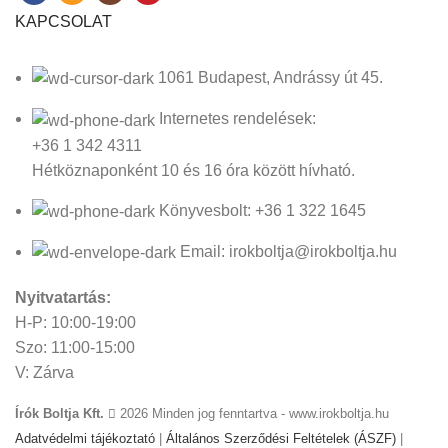
KAPCSOLAT
1061 Budapest, Andrássy út 45.
Internetes rendelések:
+36 1 342 4311
Hétköznaponként 10 és 16 óra között hívható.
Könyvesbolt: +36 1 322 1645
Email: irokboltja@irokboltja.hu
Nyitvatartás:
H-P: 10:00-19:00
Szo: 11:00-15:00
V: Zárva
Írók Boltja Kft.
2026 Minden jog fenntartva - www.irokboltja.hu
Adatvédelmi tájékoztató
|
Általános Szerződési Feltételek (ÁSZF)
|