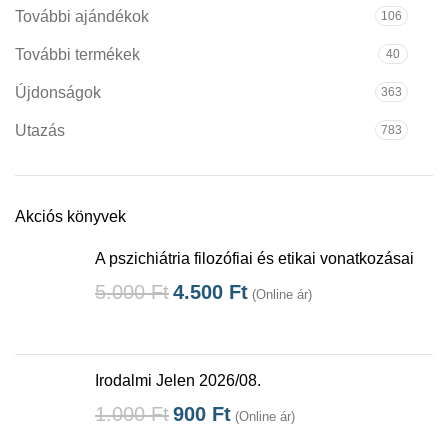
További ajándékok
106
További termékek
40
Újdonságok
363
Utazás
783
Akciós könyvek
A pszichiátria filozófiai és etikai vonatkozásai
5.000
Ft
4.500
Ft
(Online ár)
Irodalmi Jelen 2026/08.
1.000
Ft
900
Ft
(Online ár)