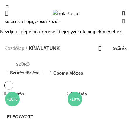
0
Kezdje el gépelni a keresett bejegyzések megtekintéséhez.
KÍNÁLATUNK
Kezdőlap
KÍNÁLATUNK
Szűrők
SZŰRŐ
Szűrés törlése
Csoma Mózes
Bezárás
Bezárás
-10%
-10%
ELFOGYOTT