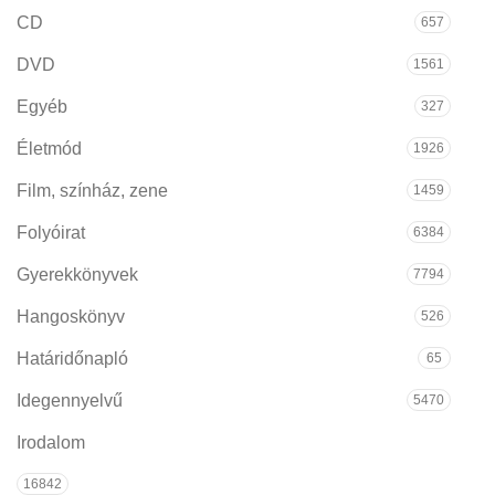
CD
657
DVD
1561
Egyéb
327
Életmód
1926
Film, színház, zene
1459
Folyóirat
6384
Gyerekkönyvek
7794
Hangoskönyv
526
Határidőnapló
65
Idegennyelvű
5470
Irodalom
16842