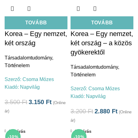
TOVÁBB
TOVÁBB
Korea – Egy nemzet,
Korea – Egy nemzet,
két ország
két ország – a közös
gyökerektől
Társadalomtudomány
,
Történelem
Társadalomtudomány
,
Történelem
Szerző:
Csoma Mózes
Kiadó:
Napvilág
Szerző:
Csoma Mózes
Kiadó:
Napvilág
3.500
Ft
3.150
Ft
(Online
3.200
Ft
2.880
Ft
ár)
(Online
ár)
Bezárás
Bezárás
-10%
-10%