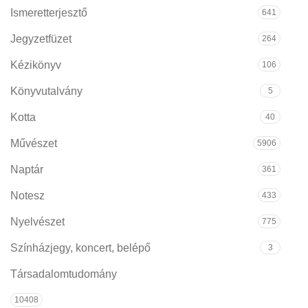
Ismeretterjesztő
641
Jegyzetfüzet
264
Kézikönyv
106
Könyvutalvány
5
Kotta
40
Művészet
5906
Naptár
361
Notesz
433
Nyelvészet
775
Színházjegy, koncert, belépő
3
Társadalomtudomány
10408