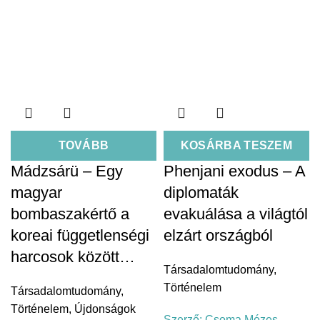
TOVÁBB
KOSÁRBA TESZEM
Mádzsárü – Egy
Phenjani exodus – A
magyar
diplomaták
bombaszakértő a
evakuálása a világtól
koreai függetlenségi
elzárt országból
harcosok között…
Társadalomtudomány
,
Történelem
Társadalomtudomány
,
Történelem
,
Újdonságok
Szerző:
Csoma Mózes