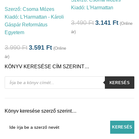
Kiadó:
L'Harmattan
Szerző:
Csoma Mózes
Kiadó:
L'Harmattan - Károli
3.490
Ft
3.141
Ft
(Online
Gáspár Református
ár)
Egyetem
3.990
Ft
3.591
Ft
(Online
ár)
KÖNYV KERESÉSE CÍM SZERINT…
Products
KERESÉS
search
Könyv keresése szerző szerint…