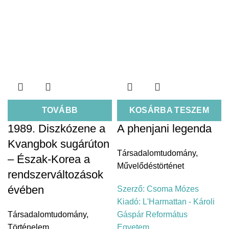
TOVÁBB
KOSÁRBA TESZEM
1989. Diszkózene a
A phenjani legenda
Kvangbok sugárúton
Társadalomtudomány
,
– Észak-Korea a
Művelődéstörténet
rendszerváltozások
évében
Szerző:
Csoma Mózes
Kiadó:
L'Harmattan - Károli
Társadalomtudomány
,
Gáspár Református
Történelem
Egyetem