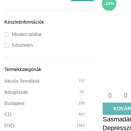
-10%
Készletinformációk
Minden találat
Készleten
Termékkategóriák
Akciós Termékek
727
Böngészde
53
Budapest
265
KOSÁR
CD
657
Sasmadár,
DVD
1561
Depresszi