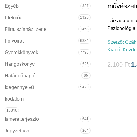
művészet
Egyéb
327
Életmód
1926
Társadalomt
Pszichológia
Film, színház, zene
1458
Folyóirat
6384
Szerző:
Czák 
Kiadó:
Közdo
Gyerekkönyvek
7793
2.100
Ft
1
Hangoskönyv
526
Határidőnapló
65
Idegennyelvű
5470
Irodalom
16846
Ismeretterjesztő
641
Jegyzetfüzet
264