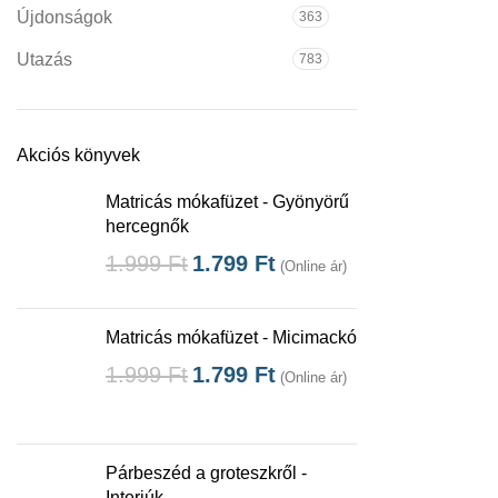
Újdonságok
363
Utazás
783
Akciós könyvek
Matricás mókafüzet - Gyönyörű
hercegnők
1.999
Ft
1.799
Ft
(Online ár)
Matricás mókafüzet - Micimackó
1.999
Ft
1.799
Ft
(Online ár)
Párbeszéd a groteszkről -
Interjúk