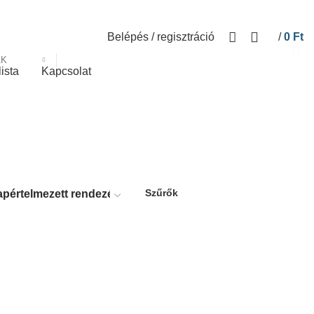
Belépés / regisztráció
/
0
Ft
ÁK
lista
Kapcsolat
Szűrők