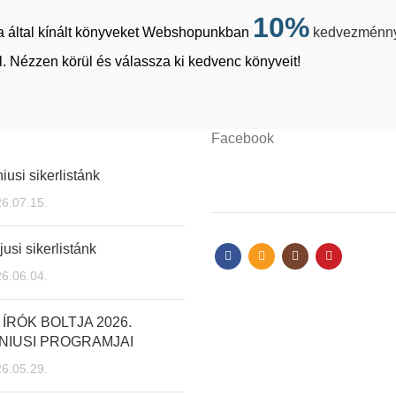
10%
tja által kínált könyveket Webshopunkban
kedvezménn
. Nézzen körül és válassza ki kedvenc könyveit!
Facebook
iusi sikerlistánk
6.07.15.
usi sikerlistánk
6.06.04.
 ÍRÓK BOLTJA 2026.
NIUSI PROGRAMJAI
6.05.29.