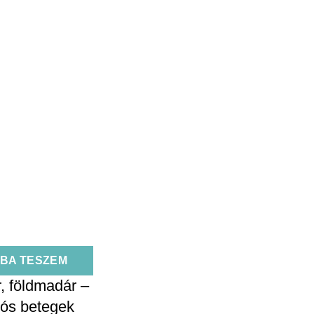
BA TESZEM
 földmadár –
ós betegek