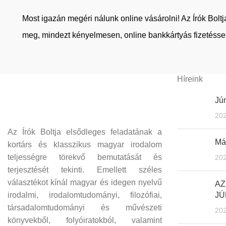
Most igazán megéri nálunk online vásárolni! Az Írók Bol
meg, mindezt kényelmesen, online bankkártyás fizetéssel
Híreink
Jún
202
Az Írók Boltja elsődleges feladatának a
Máj
kortárs és klasszikus magyar irodalom
teljességre törekvő bemutatását és
202
terjesztését tekinti. Emellett széles
választékot kínál magyar és idegen nyelvű
AZ
irodalmi, irodalomtudományi, filozófiai,
JÚ
társadalomtudományi és művészeti
202
könyvekből, folyóiratokból, valamint