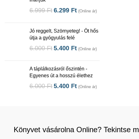
6.999
Ft
6.299
Ft
(Online ár)
Jó reggelt, Szörnyeteg! - Öt hős
útja a gyógyulás felé
6.000
Ft
5.400
Ft
(Online ár)
A táplálkozásról őszintén -
Egyenes út a hosszú élethez
6.000
Ft
5.400
Ft
(Online ár)
Könyvet vásárolna Online? Tekintse m