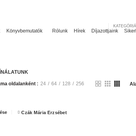
nk
Rólunk írták
KATEGÓRI
k
Könyvbemutatók
Rólunk
Hírek
Díjazottjaink
Siker
KÍNÁLATUNK
ÍNÁLATUNK
ma oldalanként
24
64
128
256
lése
Czák Mária Erzsébet