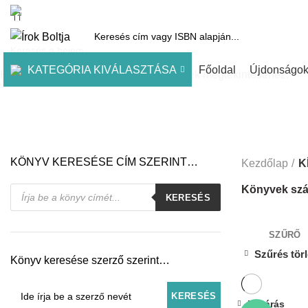
1061 Budapest, Andrássy út 45.
Pénztár
Kosár
Kínálatunk
Díjai
KATEGÓRIA KIVÁLASZTÁSA
Főoldal
Újdonságo
Kezdje el gépelni a keresett bejegyzések megtekintéséhez.
KÖNYV KERESÉSE CÍM SZERINT…
Kezdőlap
K
Products
Könyvek szá
KERESÉS
search
SZŰRŐ
Szűrés tör
Könyv keresése szerző szerint…
Bezárás