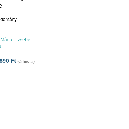
e
udomány
,
Mária Erzsébet
k
.890
Ft
(Online ár)