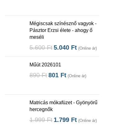
Mégiscsak színésznő vagyok -
Pásztor Erzsi élete - ahogy ő
meséli
5.600
Ft
5.040
Ft
(Online ár)
Műút 2026101
890
Ft
801
Ft
(Online ár)
Matricás mókafüzet - Gyönyörű
hercegnők
1.999
Ft
1.799
Ft
(Online ár)