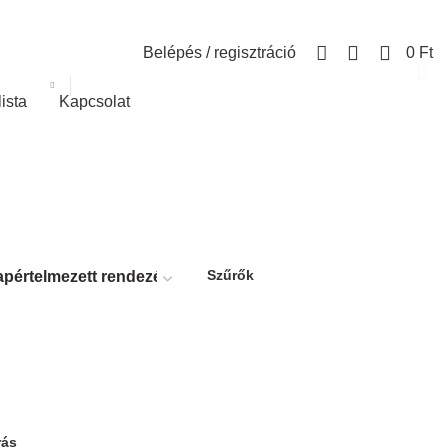
0
Belépés / regisztráció
0
Ft
lista
Kapcsolat
Szűrők
rás