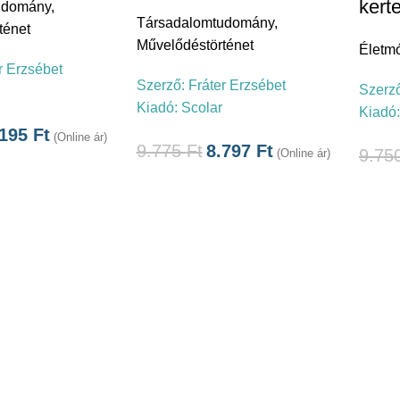
kert
udomány
,
Társadalomtudomány
,
ténet
Művelődéstörténet
Életm
r Erzsébet
Szerző:
Fráter Erzsébet
Szerz
Kiadó:
Scolar
Kiadó
.195
Ft
(Online ár)
9.775
Ft
8.797
Ft
9.75
(Online ár)