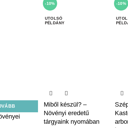
-10%
-10%
Miből készül? –
Szép
OVÁBB
Növényi eredetű
Kast
növényei
tárgyaink nyomában
arbo