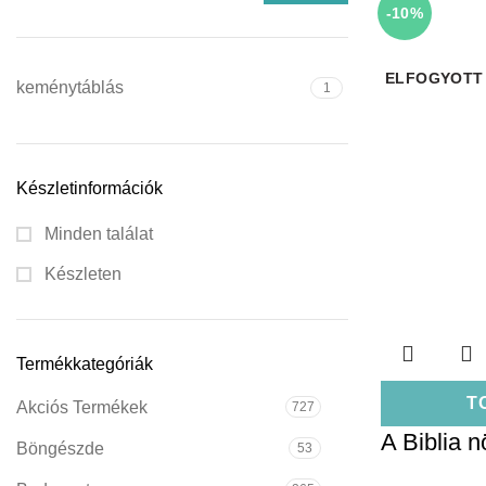
-10%
ELFOGYOTT
keménytáblás
1
Készletinformációk
Minden találat
Készleten
Termékkategóriák
T
Akciós Termékek
727
A Biblia 
Böngészde
53