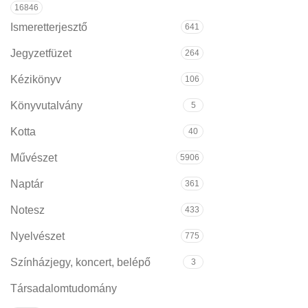
16846
Ismeretterjesztő
641
Jegyzetfüzet
264
Kézikönyv
106
Könyvutalvány
5
Kotta
40
Művészet
5906
Naptár
361
Notesz
433
Nyelvészet
775
Színházjegy, koncert, belépő
3
Társadalomtudomány