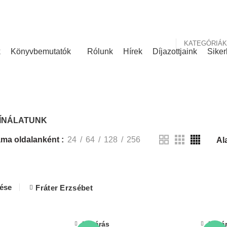
nk
Rólunk írták
KATEGÓRIÁK
k
Könyvbemutatók
Rólunk
Hírek
Díjazottjaink
Siker
KÍNÁLATUNK
ÍNÁLATUNK
ma oldalanként
24
64
128
256
lése
Fráter Erzsébet
Bezárás
Bezá