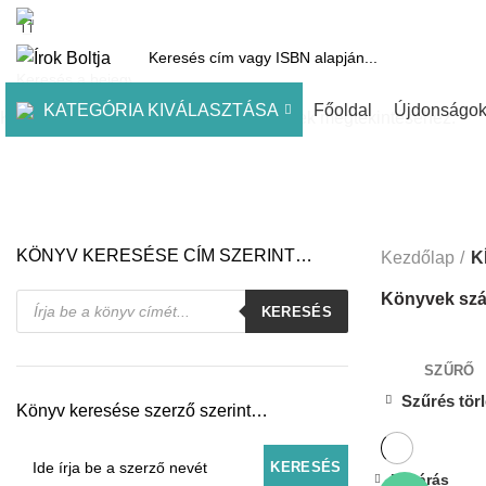
1061 Budapest, Andrássy út 45.
Pénztár
Kosár
Kínálatunk
Díjai
KATEGÓRIA KIVÁLASZTÁSA
Főoldal
Újdonságo
Kezdje el gépelni a keresett bejegyzések megtekintéséhez.
KÖNYV KERESÉSE CÍM SZERINT…
Kezdőlap
K
Products
Könyvek szá
KERESÉS
search
SZŰRŐ
Szűrés tör
Könyv keresése szerző szerint…
Bezárás