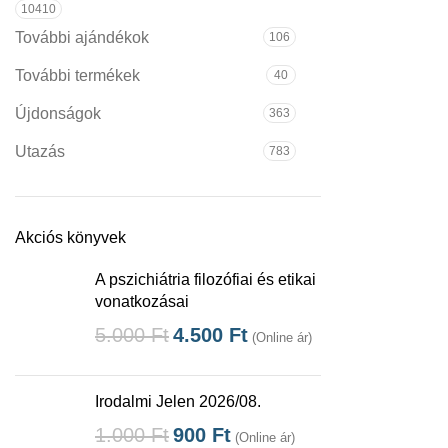
10410
További ajándékok
106
További termékek
40
Újdonságok
363
Utazás
783
Akciós könyvek
A pszichiátria filozófiai és etikai
vonatkozásai
5.000
Ft
4.500
Ft
(Online ár)
Irodalmi Jelen 2026/08.
1.000
Ft
900
Ft
(Online ár)