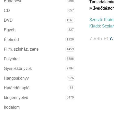
Budapest
265
Társadalomt
Művelődéstör
CD
657
Szerző:
Fráte
DVD
1561
Kiadó:
Scolar
Egyéb
327
7.995
Ft
7
Életmód
1926
Film, színház, zene
1459
Folyóirat
6386
Gyerekkönyvek
7794
Hangoskönyv
526
Határidőnapló
65
Idegennyelvű
5470
Irodalom