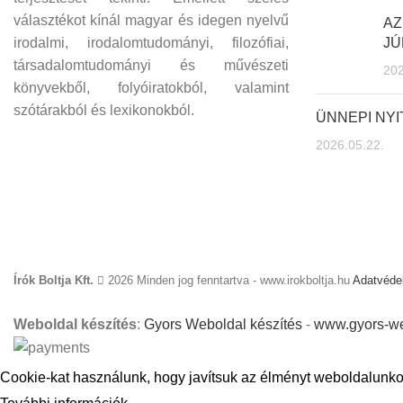
választékot kínál magyar és idegen nyelvű
AZ
irodalmi, irodalomtudományi, filozófiai,
JÚ
társadalomtudományi és művészeti
202
könyvekből, folyóiratokból, valamint
szótárakból és lexikonokból.
ÜNNEPI NY
2026.05.22.
Írók Boltja Kft.
2026 Minden jog fenntartva - www.irokboltja.hu
Adatvédel
Weboldal készítés
:
Gyors Weboldal készítés
-
www.gyors-we
Cookie-kat használunk, hogy javítsuk az élményt weboldalunko