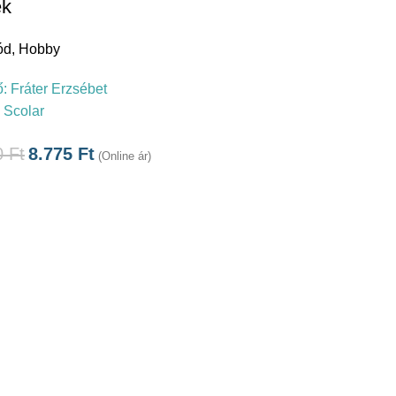
ek
ód
,
Hobby
ő:
Fráter Erzsébet
:
Scolar
0
Ft
8.775
Ft
(Online ár)