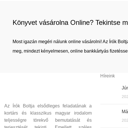
Könyvet vásárolna Online? Tekintse m
Most igazán megéri nálunk online vásárolni! Az Írók Bol
meg, mindezt kényelmesen, online bankkártyás fizetéssel
Híreink
Jún
202
Az Írók Boltja elsődleges feladatának a
Máj
kortárs és klasszikus magyar irodalom
teljességre törekvő bemutatását és
202
terjesztését tekinti. Emellett széles