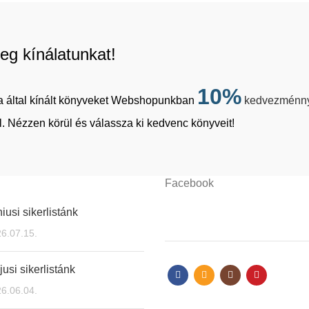
eg kínálatunkat!
10%
tja által kínált könyveket Webshopunkban
kedvezménn
. Nézzen körül és válassza ki kedvenc könyveit!
Facebook
iusi sikerlistánk
6.07.15.
usi sikerlistánk
6.06.04.