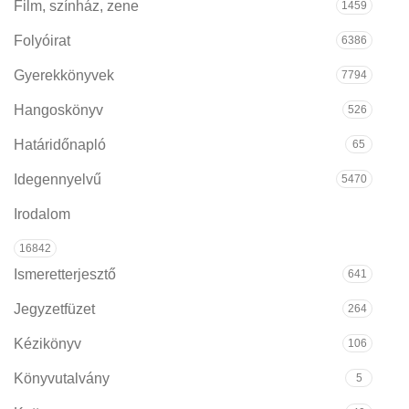
Film, színház, zene
1459
Folyóirat
6386
Gyerekkönyvek
7794
Hangoskönyv
526
Határidőnapló
65
Idegennyelvű
5470
Irodalom
16842
Ismeretterjesztő
641
Jegyzetfüzet
264
Kézikönyv
106
Könyvutalvány
5