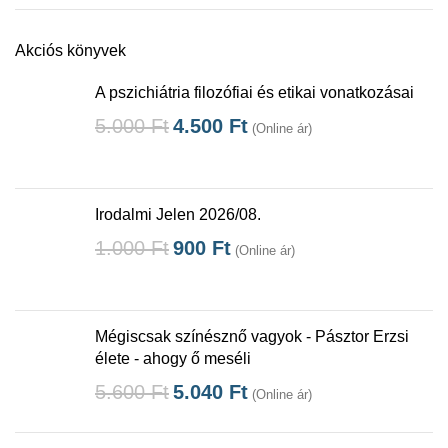
Akciós könyvek
A pszichiátria filozófiai és etikai vonatkozásai
5.000
Ft
4.500
Ft
(Online ár)
Irodalmi Jelen 2026/08.
1.000
Ft
900
Ft
(Online ár)
Mégiscsak színésznő vagyok - Pásztor Erzsi
élete - ahogy ő meséli
5.600
Ft
5.040
Ft
(Online ár)