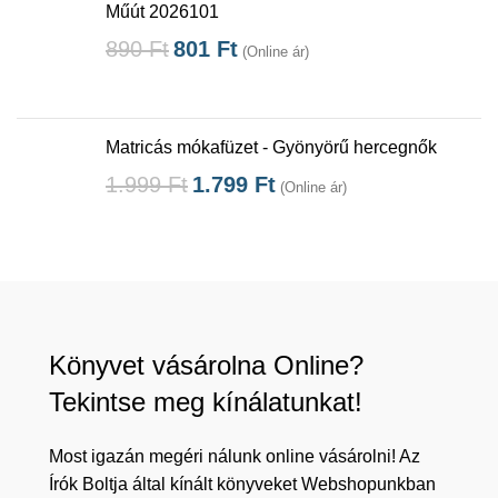
Műút 2026101
890
Ft
801
Ft
(Online ár)
Matricás mókafüzet - Gyönyörű hercegnők
1.999
Ft
1.799
Ft
(Online ár)
Könyvet vásárolna Online?
Tekintse meg kínálatunkat!
Most igazán megéri nálunk online vásárolni! Az
Írók Boltja által kínált könyveket Webshopunkban