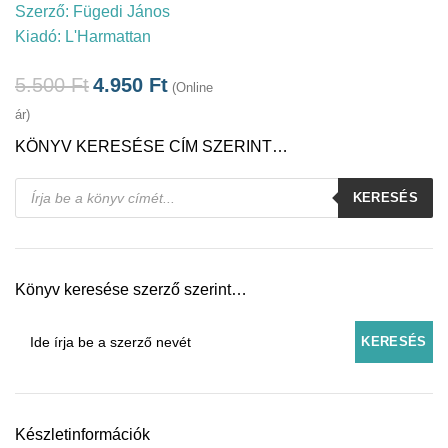
Szerző:
Fügedi János
Kiadó:
L'Harmattan
5.500
Ft
4.950
Ft
(Online
ár)
KÖNYV KERESÉSE CÍM SZERINT…
Products
KERESÉS
search
Könyv keresése szerző szerint…
Készletinformációk