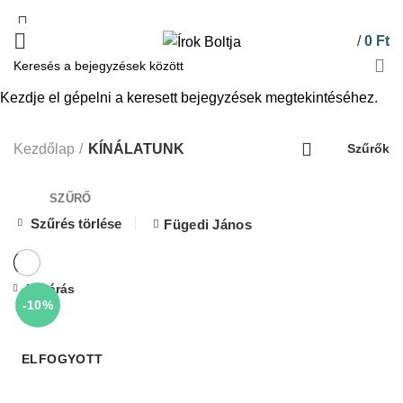
/
0
Ft
Kezdje el gépelni a keresett bejegyzések megtekintéséhez.
KÍNÁLATUNK
Kezdőlap
KÍNÁLATUNK
Szűrők
SZŰRŐ
Szűrés törlése
Fügedi János
Bezárás
-10%
ELFOGYOTT