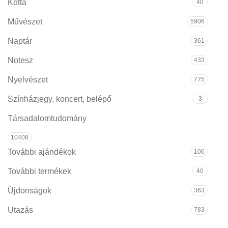
Kotta
40
Művészet
5906
Naptár
361
Notesz
433
Nyelvészet
775
Színházjegy, koncert, belépő
3
Társadalomtudomány
10408
További ajándékok
106
További termékek
40
Újdonságok
363
Utazás
783