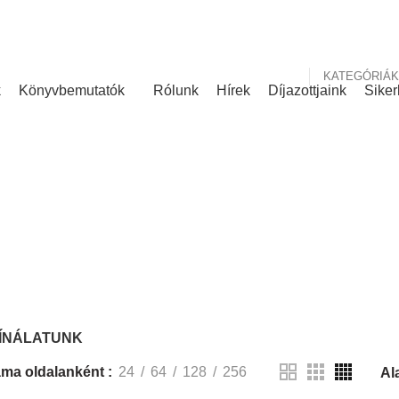
nk
Rólunk írták
KATEGÓRIÁK
k
Könyvbemutatók
Rólunk
Hírek
Díjazottjaink
Siker
KÍNÁLATUNK
ÍNÁLATUNK
ma oldalanként
24
64
128
256