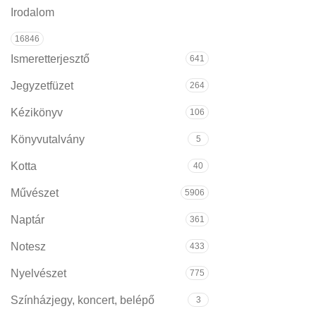
Irodalom
16846
Ismeretterjesztő
641
Jegyzetfüzet
264
Kézikönyv
106
Könyvutalvány
5
Kotta
40
Művészet
5906
Naptár
361
Notesz
433
Nyelvészet
775
Színházjegy, koncert, belépő
3