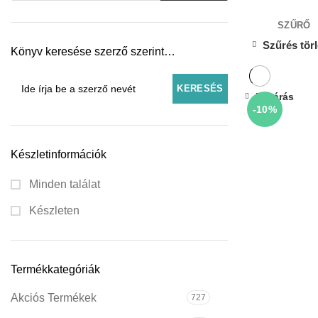
SZŰRŐ
Szűrés tör
Könyv keresése szerző szerint…
Bezárás
-10%
Készletinformációk
Minden találat
Készleten
Termékkategóriák
Akciós Termékek
727