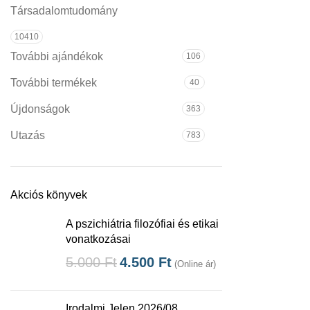
Társadalomtudomány
10410
További ajándékok
106
További termékek
40
Újdonságok
363
Utazás
783
Akciós könyvek
A pszichiátria filozófiai és etikai
vonatkozásai
5.000
Ft
4.500
Ft
(Online ár)
Irodalmi Jelen 2026/08.