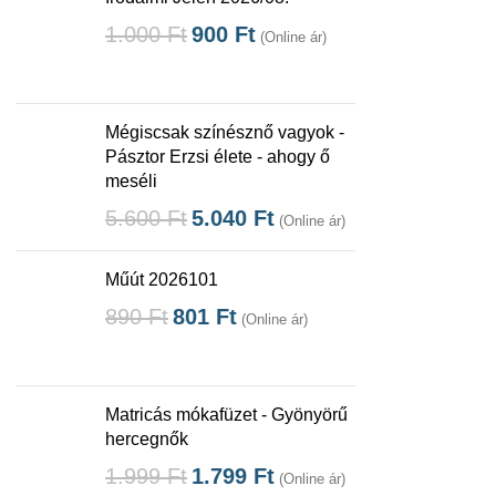
1.000
Ft
900
Ft
(Online ár)
Mégiscsak színésznő vagyok -
Pásztor Erzsi élete - ahogy ő
meséli
5.600
Ft
5.040
Ft
(Online ár)
Műút 2026101
890
Ft
801
Ft
(Online ár)
Matricás mókafüzet - Gyönyörű
hercegnők
1.999
Ft
1.799
Ft
(Online ár)