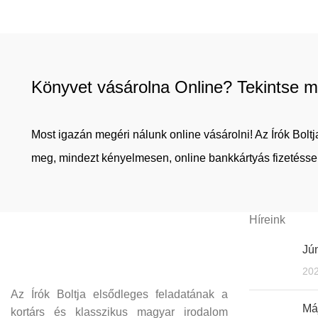
Könyvet vásárolna Online? Tekintse m
Most igazán megéri nálunk online vásárolni! Az Írók Bol
meg, mindezt kényelmesen, online bankkártyás fizetéssel
Híreink
Jún
202
Az Írók Boltja elsődleges feladatának a
Máj
kortárs és klasszikus magyar irodalom