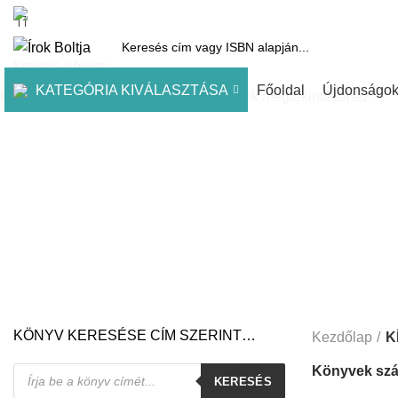
1061 Budapest, Andrássy út 45.
Pénztár
Kosár
Kínálatunk
Díjai
KATEGÓRIA KIVÁLASZTÁSA
Főoldal
Újdonságo
Kezdje el gépelni a keresett bejegyzések megtekintéséhez.
KÖNYV KERESÉSE CÍM SZERINT…
Kezdőlap
K
Products
Könyvek szá
KERESÉS
search