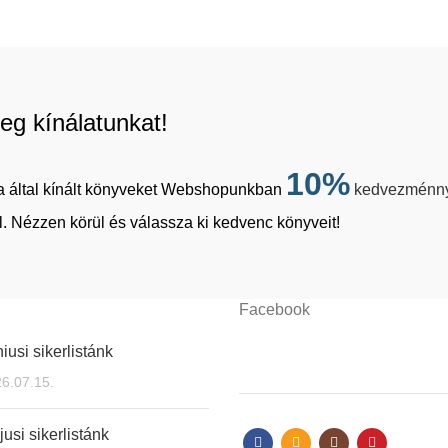
eg kínálatunkat!
10%
tja által kínált könyveket Webshopunkban
kedvezménn
. Nézzen körül és válassza ki kedvenc könyveit!
Facebook
iusi sikerlistánk
6.07.15.
usi sikerlistánk