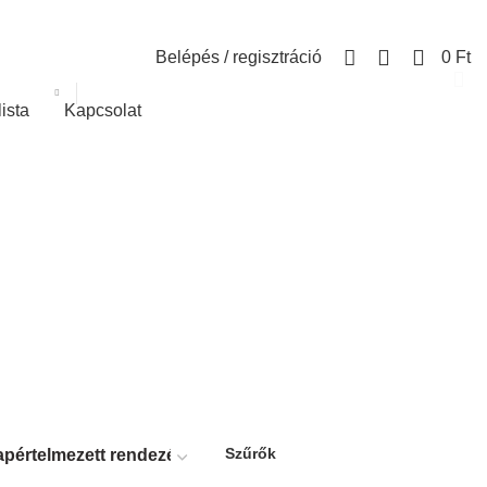
0
Belépés / regisztráció
0
Ft
lista
Kapcsolat
Szűrők