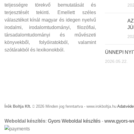
teljességre törekvő bemutatását és
202
terjesztését tekinti. Emellett széles
választékot kínál magyar és idegen nyelvű
AZ
irodalmi, irodalomtudományi, filozófiai,
JÚ
társadalomtudományi és művészeti
202
könyvekből, folyóiratokból, valamint
szótárakból és lexikonokból.
ÜNNEPI NY
2026.05.22.
Írók Boltja Kft.
2026 Minden jog fenntartva - www.irokboltja.hu
Adatvédel
Weboldal készítés
:
Gyors Weboldal készítés
-
www.gyors-we