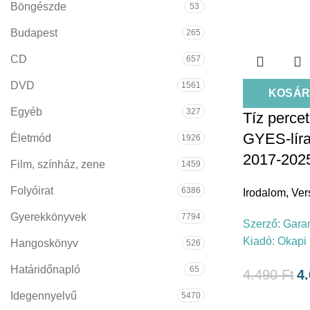
Böngészde
53
Budapest
265
CD
657
DVD
1561
KOSÁR
Egyéb
327
Tíz perce
GYES-líra
Életmód
1926
2017-202
Film, színház, zene
1459
Folyóirat
6386
Irodalom
,
Ver
Gyerekkönyvek
7794
Szerző:
Gara
Kiadó:
Okapi
Hangoskönyv
526
Határidőnapló
65
4.490
Ft
4
Idegennyelvű
5470