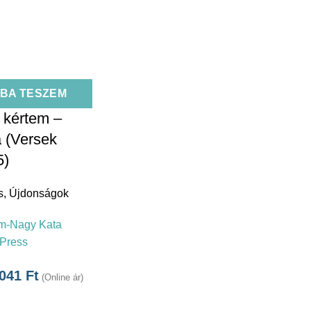
BA TESZEM
t kértem –
 (Versek
5)
s
,
Újdonságok
m-Nagy Kata
 Press
.041
Ft
(Online ár)