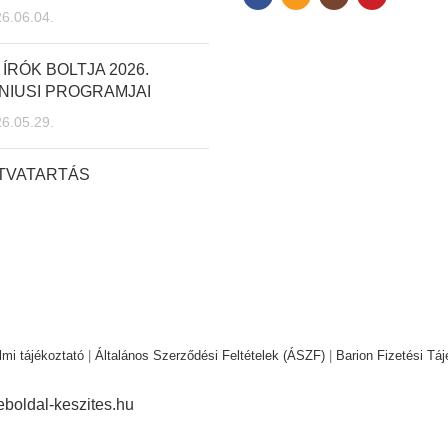
6.06.04.
 ÍRÓK BOLTJA 2026.
NIUSI PROGRAMJAI
6.05.29.
ITVATARTÁS
mi tájékoztató
|
Általános Szerződési Feltételek (ÁSZF)
|
Barion Fizetési Táj
boldal-keszites.hu