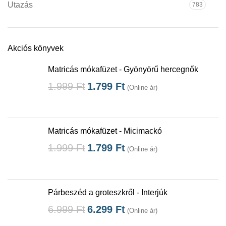
Utazás
783
Akciós könyvek
Matricás mókafüzet - Gyönyörű hercegnők
1.999
Ft
1.799
Ft
(Online ár)
Matricás mókafüzet - Micimackó
1.999
Ft
1.799
Ft
(Online ár)
Párbeszéd a groteszkről - Interjúk
6.999
Ft
6.299
Ft
(Online ár)