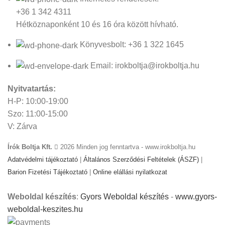
+36 1 342 4311
Hétköznaponként 10 és 16 óra között hívható.
Könyvesbolt: +36 1 322 1645
Email: irokboltja@irokboltja.hu
Nyitvatartás:
H-P: 10:00-19:00
Szo: 11:00-15:00
V: Zárva
Írók Boltja Kft.
2026 Minden jog fenntartva - www.irokboltja.hu
Adatvédelmi tájékoztató
|
Általános Szerződési Feltételek (ÁSZF)
|
Barion Fizetési Tájékoztató
|
Online elállási nyilatkozat
Weboldal készítés
:
Gyors Weboldal készítés
-
www.gyors-
weboldal-keszites.hu