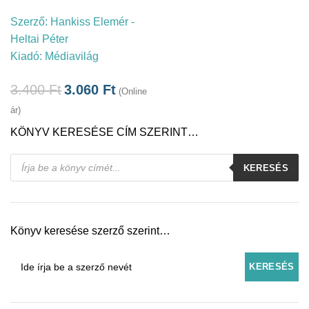
Szerző:
Hankiss Elemér -
Heltai Péter
Kiadó:
Médiavilág
3.400
Ft
3.060
Ft
(Online
ár)
KÖNYV KERESÉSE CÍM SZERINT…
Products
KERESÉS
search
Könyv keresése szerző szerint…