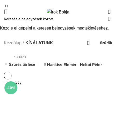
0
Kezdje el gépelni a keresett bejegyzések megtekintéséhez.
KÍNÁLATUNK
Kezdőlap
KÍNÁLATUNK
Szűrők
SZŰRŐ
Szűrés törlése
Hankiss Elemér - Heltai Péter
Bezárás
-10%