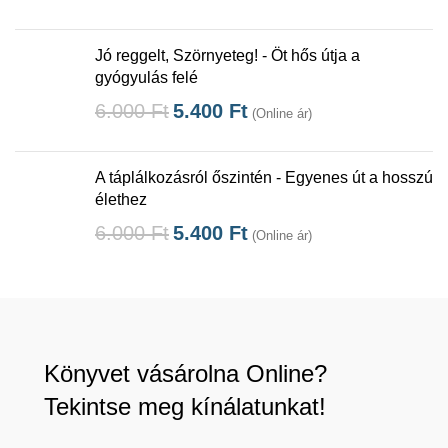
Jó reggelt, Szörnyeteg! - Öt hős útja a
gyógyulás felé
6.000
Ft
5.400
Ft
(Online ár)
A táplálkozásról őszintén - Egyenes út a hosszú
élethez
6.000
Ft
5.400
Ft
(Online ár)
Könyvet vásárolna Online?
Tekintse meg kínálatunkat!