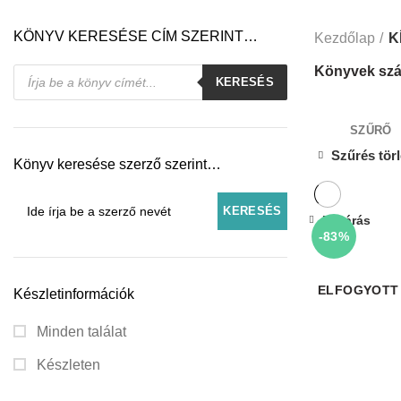
KÖNYV KERESÉSE CÍM SZERINT…
Kezdőlap
K
Products
Könyvek szá
KERESÉS
search
SZŰRŐ
Szűrés tör
Könyv keresése szerző szerint…
Bezárás
-83%
ELFOGYOTT
Készletinformációk
Minden találat
Készleten
I