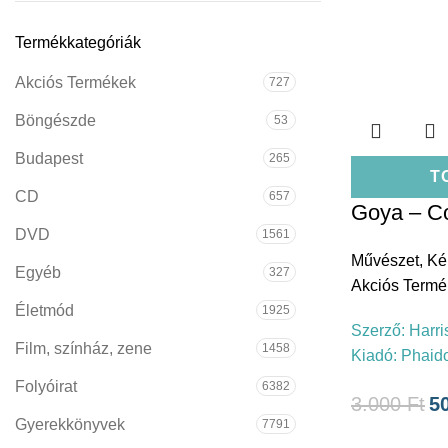
Termékkategóriák
Akciós Termékek
727
Böngészde
53
Budapest
265
T
CD
657
Goya – Co
DVD
1561
Művészet
,
Ké
Egyéb
327
Akciós Termé
Életmód
1925
Szerző:
Harri
Film, színház, zene
1458
Kiadó:
Phaid
Folyóirat
6382
3.000
Ft
5
Gyerekkönyvek
7791