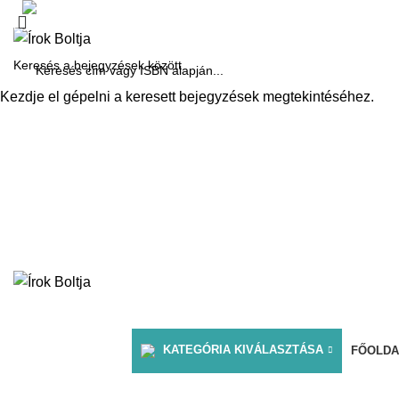
1061 Budapest, Andrássy út 45.
PÉNZTÁR
KOSÁR
KÍNÁLATUNK
DÍJAINK
RÓLUNK ÍRTÁK
Kezdje el gépelni a keresett bejegyzések megtekintéséhez.
KATEGÓRIA KIVÁLASZTÁSA
FŐOLDA