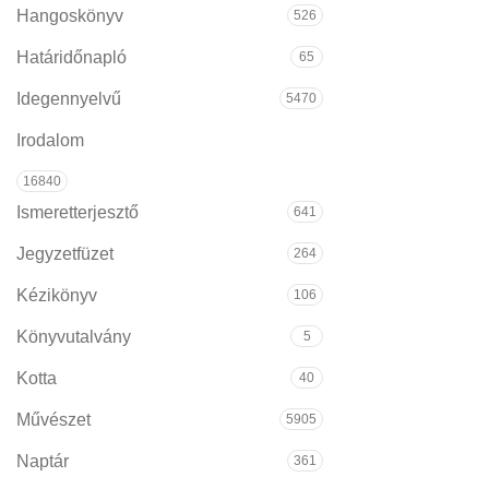
Hangoskönyv
526
Határidőnapló
65
Idegennyelvű
5470
Irodalom
16840
Ismeretterjesztő
641
Jegyzetfüzet
264
Kézikönyv
106
Könyvutalvány
5
Kotta
40
Művészet
5905
Naptár
361