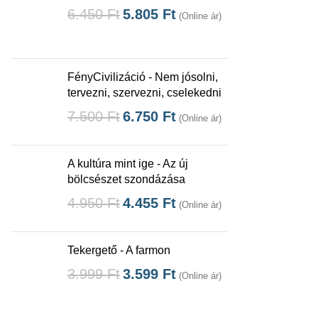
6.450
Ft
5.805
Ft
(Online ár)
FényCivilizáció - Nem jósolni,
tervezni, szervezni, cselekedni
7.500
Ft
6.750
Ft
(Online ár)
A kultúra mint ige - Az új
bölcsészet szondázása
4.950
Ft
4.455
Ft
(Online ár)
Tekergető - A farmon
3.999
Ft
3.599
Ft
(Online ár)