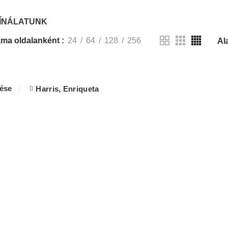
ÍNÁLATUNK
ma oldalanként
24
64
128
256
lése
Harris, Enriqueta