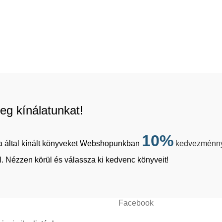
eg kínálatunkat!
10%
tja által kínált könyveket Webshopunkban
kedvezménn
. Nézzen körül és válassza ki kedvenc könyveit!
Facebook