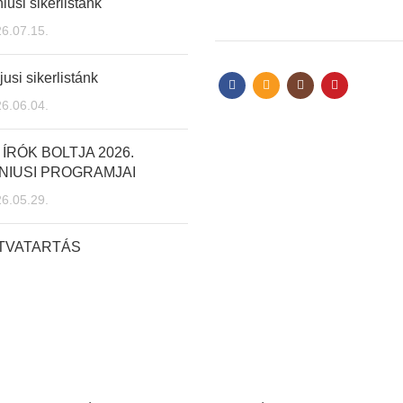
iusi sikerlistánk
6.07.15.
usi sikerlistánk
6.06.04.
 ÍRÓK BOLTJA 2026.
NIUSI PROGRAMJAI
6.05.29.
ITVATARTÁS