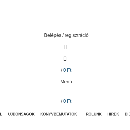
Belépés / regisztráció
/
0
Ft
Menü
/
0
Ft
L
ÚJDONSÁGOK
KÖNYVBEMUTATÓK
RÓLUNK
HÍREK
DÍ
KÍNÁLATUNK