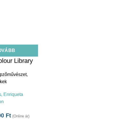
OVÁBB
lour Library
pzőművészet
,
kek
s, Enriqueta
on
00
Ft
(Online ár)