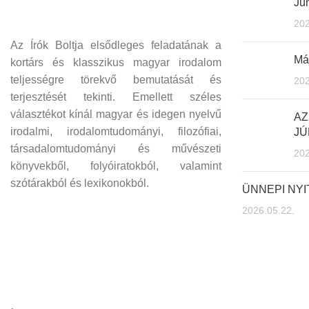
Jún
202
Az Írók Boltja elsődleges feladatának a
Máj
kortárs és klasszikus magyar irodalom
teljességre törekvő bemutatását és
202
terjesztését tekinti. Emellett széles
választékot kínál magyar és idegen nyelvű
AZ
irodalmi, irodalomtudományi, filozófiai,
JÚ
társadalomtudományi és művészeti
202
könyvekből, folyóiratokból, valamint
szótárakból és lexikonokból.
ÜNNEPI NY
2026.05.22.