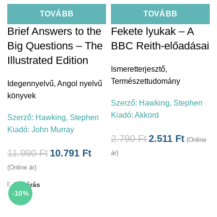
TOVÁBB
TOVÁBB
Brief Answers to the
Fekete lyukak – A
Big Questions – The
BBC Reith-előadásai
Illustrated Edition
Ismeretterjesztő
,
Természettudomány
Idegennyelvű
,
Angol nyelvű
könyvek
Szerző:
Hawking, Stephen
Kiadó:
Akkord
Szerző:
Hawking, Stephen
Kiadó:
John Murray
2.790
Ft
2.511
Ft
(Online
11.990
Ft
10.791
Ft
ár)
(Online ár)
Bezárás
-10%