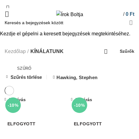
/
0
Ft
Kezdje el gépelni a keresett bejegyzések megtekintéséhez.
KÍNÁLATUNK
Kezdőlap
KÍNÁLATUNK
Szűrők
SZŰRŐ
Szűrés törlése
Hawking, Stephen
Bezárás
Bezárás
-10%
-10%
ELFOGYOTT
ELFOGYOTT