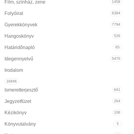
Film, színház, zene
1458
Folyóirat
6384
Gyerekkönyvek
7794
Hangoskönyv
526
Határidőnapló
65
Idegennyelvű
5470
Irodalom
16846
Ismeretterjesztő
641
Jegyzetfüzet
264
Kézikönyv
106
Könyvutalvány
5