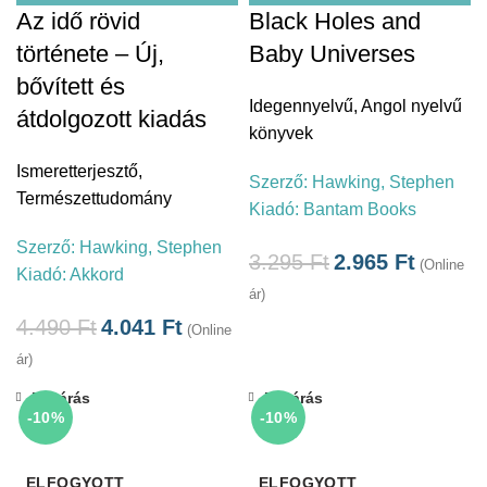
Az idő rövid
Black Holes and
története – Új,
Baby Universes
bővített és
Idegennyelvű
,
Angol nyelvű
átdolgozott kiadás
könyvek
Ismeretterjesztő
,
Szerző:
Hawking, Stephen
Természettudomány
Kiadó:
Bantam Books
Szerző:
Hawking, Stephen
3.295
Ft
2.965
Ft
(Online
Kiadó:
Akkord
ár)
4.490
Ft
4.041
Ft
(Online
ár)
Bezárás
Bezárás
-10%
-10%
ELFOGYOTT
ELFOGYOTT