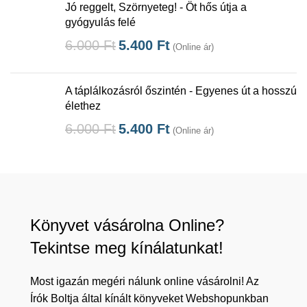
Jó reggelt, Szörnyeteg! - Öt hős útja a
gyógyulás felé
6.000
Ft
5.400
Ft
(Online ár)
A táplálkozásról őszintén - Egyenes út a hosszú
élethez
6.000
Ft
5.400
Ft
(Online ár)
Könyvet vásárolna Online?
Tekintse meg kínálatunkat!
Most igazán megéri nálunk online vásárolni! Az
Írók Boltja által kínált könyveket Webshopunkban