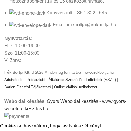
Hétköznaponként 10 és 16 óra között hívható.
Könyvesbolt: +36 1 322 1645
Email: irokboltja@irokboltja.hu
Nyitvatartás:
H-P: 10:00-19:00
Szo: 11:00-15:00
V: Zárva
Írók Boltja Kft.
2026 Minden jog fenntartva - www.irokboltja.hu
Adatvédelmi tájékoztató
|
Általános Szerződési Feltételek (ÁSZF)
|
Barion Fizetési Tájékoztató
|
Online elállási nyilatkozat
Weboldal készítés
:
Gyors Weboldal készítés
-
www.gyors-
weboldal-keszites.hu
Cookie-kat használunk, hogy javítsuk az élményt