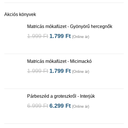
Akciós könyvek
Matricás mókafüzet - Gyönyörű hercegnők
1.999
Ft
1.799
Ft
(Online ár)
Matricás mókafüzet - Micimackó
1.999
Ft
1.799
Ft
(Online ár)
Párbeszéd a groteszkről - Interjúk
6.999
Ft
6.299
Ft
(Online ár)