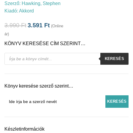
Szerző:
Hawking, Stephen
Kiadó:
Akkord
3.990
Ft
3.591
Ft
(Online
ár)
KÖNYV KERESÉSE CÍM SZERINT…
Products
KERESÉS
search
Könyv keresése szerző szerint…
Készletinformációk