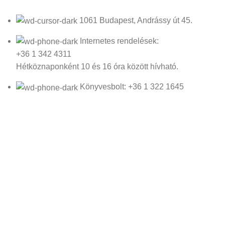
1061 Budapest, Andrássy út 45.
Internetes rendelések:
+36 1 342 4311
Hétköznaponként 10 és 16 óra között hívható.
Könyvesbolt: +36 1 322 1645
Email: irokboltja@irokboltja.hu
Nyitvatartás:
H-P: 10:00-19:00
Szo: 11:00-15:00
V: Zárva
Írók Boltja Kft.
2026 Minden jog fenntartva - www.irokboltja.hu
Adatvédelmi tájékoztató
|
Általános Szerződési Feltételek (ÁSZF)
|
Barion Fizetési Tájékoztató
|
Online elállási nyilatkozat