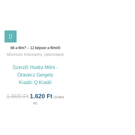
Mi a film? – 12 képsor a filmről
Művészet
,
Képregény
,
Újdonságok
Szerző:
Hudra Móni -
Oravecz Gergely
Kiadó:
Q Kiadó
1.800
Ft
1.620
Ft
(Online
ár)