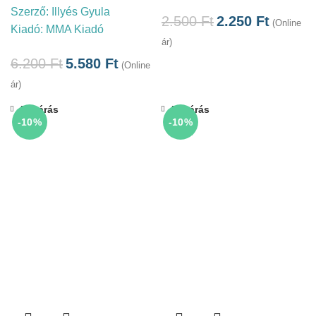
Szerző:
Illyés Gyula
2.500
Ft
2.250
Ft
(Online
Kiadó:
MMA Kiadó
ár)
6.200
Ft
5.580
Ft
(Online
ár)
Bezárás
Bezárás
-10%
-10%