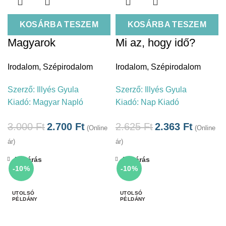
KOSÁRBA TESZEM
KOSÁRBA TESZEM
Magyarok
Mi az, hogy idő?
Irodalom
,
Szépirodalom
Irodalom
,
Szépirodalom
Szerző:
Illyés Gyula
Szerző:
Illyés Gyula
Kiadó:
Magyar Napló
Kiadó:
Nap Kiadó
3.000
Ft
2.700
Ft
2.625
Ft
2.363
Ft
(Online
(Online
ár)
ár)
Bezárás
Bezárás
-10%
-10%