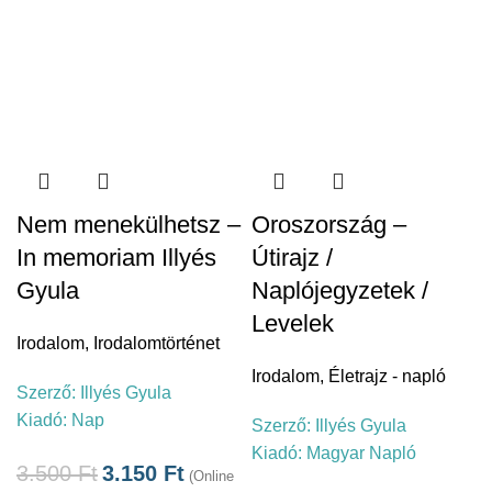
Nem menekülhetsz –
Oroszország –
In memoriam Illyés
Útirajz /
Gyula
Naplójegyzetek /
Levelek
Irodalom
,
Irodalomtörténet
Irodalom
,
Életrajz - napló
Szerző:
Illyés Gyula
Kiadó:
Nap
Szerző:
Illyés Gyula
Kiadó:
Magyar Napló
3.500
Ft
3.150
Ft
(Online