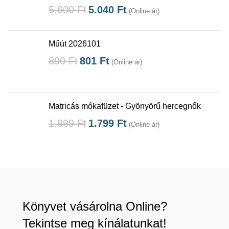
5.600
Ft
5.040
Ft
(Online ár)
Műút 2026101
890
Ft
801
Ft
(Online ár)
Matricás mókafüzet - Gyönyörű hercegnők
1.999
Ft
1.799
Ft
(Online ár)
Könyvet vásárolna Online?
Tekintse meg kínálatunkat!