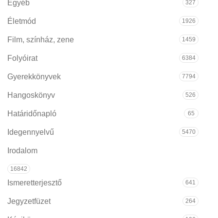
Egyéb
327
Életmód
1926
Film, színház, zene
1459
Folyóirat
6384
Gyerekkönyvek
7794
Hangoskönyv
526
Határidőnapló
65
Idegennyelvű
5470
Irodalom
16842
Ismeretterjesztő
641
Jegyzetfüzet
264