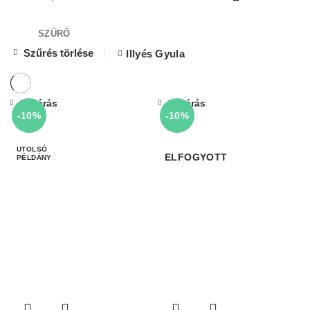
SZŰRŐ
Szűrés törlése
Illyés Gyula
Bezárás
Bezárás
-10%
-10%
ELFOGYOTT