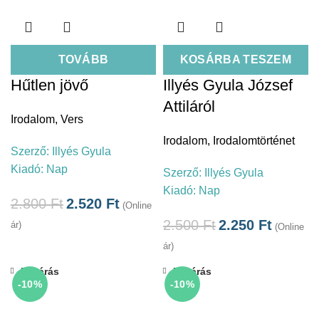
TOVÁBB
KOSÁRBA TESZEM
Hűtlen jövő
Illyés Gyula József
Attiláról
Irodalom
,
Vers
Irodalom
,
Irodalomtörténet
Szerző:
Illyés Gyula
Kiadó:
Nap
Szerző:
Illyés Gyula
Kiadó:
Nap
2.800
Ft
2.520
Ft
(Online
2.500
Ft
2.250
Ft
ár)
(Online
ár)
Bezárás
Bezárás
-10%
-10%