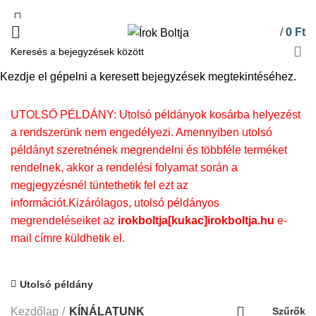
/
0
Ft
Kezdje el gépelni a keresett bejegyzések megtekintéséhez.
KÍNÁLATUNK
UTOLSÓ PÉLDÁNY: Utolsó példányok kosárba helyezést
a rendszerünk nem engedélyezi. Amennyiben utolsó
példányt szeretnének megrendelni és többféle terméket
rendelnek, akkor a rendelési folyamat során a
megjegyzésnél tüntethetik fel ezt az
információt.Kizárólagos, utolsó példányos
megrendeléseiket az
irokboltja[kukac]irokboltja.hu
e-
mail címre küldhetik el.
Utolsó példány
Kezdőlap
KÍNÁLATUNK
Szűrők