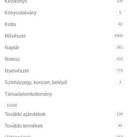
Kézikönyv
106
Könyvutalvány
5
Kotta
40
Művészet
5906
Naptár
361
Notesz
433
Nyelvészet
775
Színházjegy, koncert, belépő
3
Társadalomtudomány
10408
További ajándékok
106
További termékek
40