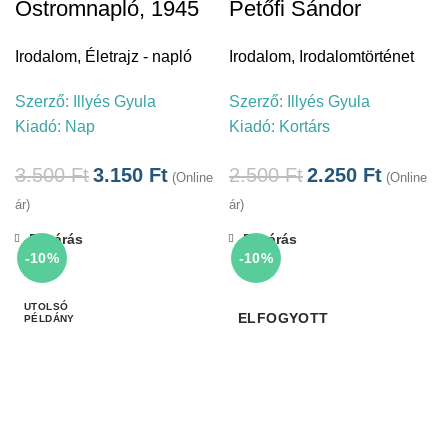
Ostromnapló, 1945
Petőfi Sándor
Irodalom
,
Életrajz - napló
Irodalom
,
Irodalomtörténet
Szerző:
Illyés Gyula
Szerző:
Illyés Gyula
Kiadó:
Nap
Kiadó:
Kortárs
3.500
Ft
3.150
Ft
2.500
Ft
2.250
Ft
(Online
(Online
ár)
ár)
Bezárás
Bezárás
-10%
-10%
ELFOGYOTT