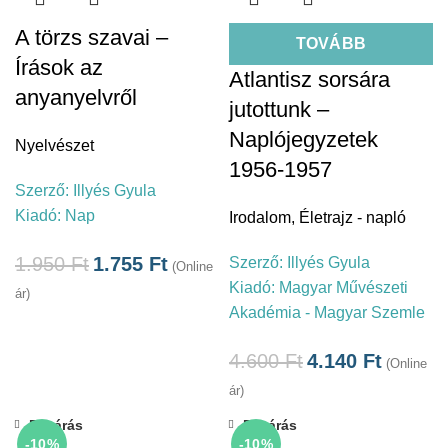
A törzs szavai –
TOVÁBB
Írások az
Atlantisz sorsára
anyanyelvről
jutottunk –
Naplójegyzetek
Nyelvészet
1956-1957
Szerző:
Illyés Gyula
Kiadó:
Nap
Irodalom
,
Életrajz - napló
1.950
Ft
1.755
Ft
Szerző:
Illyés Gyula
(Online
Kiadó:
Magyar Művészeti
ár)
Akadémia - Magyar Szemle
4.600
Ft
4.140
Ft
(Online
ár)
Bezárás
Bezárás
-10%
-10%