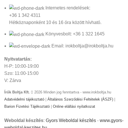
Internetes rendelések:
+36 1 342 4311
Hétköznaponként 10 és 16 óra között hívható.
Könyvesbolt: +36 1 322 1645
Email: irokboltja@irokboltja.hu
Nyitvatartás:
H-P: 10:00-19:00
Szo: 11:00-15:00
V: Zárva
Írók Boltja Kft.
2026 Minden jog fenntartva - www.irokboltja.hu
Adatvédelmi tájékoztató
|
Általános Szerződési Feltételek (ÁSZF)
|
Barion Fizetési Tájékoztató
|
Online elállási nyilatkozat
Weboldal készítés
:
Gyors Weboldal készítés
-
www.gyors-
weboldal-keszites.hu