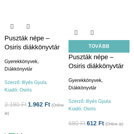
Puszták népe –
Osiris diákkönyvtár
TOVÁBB
Puszták népe –
Gyerekkönyvek
,
Osiris diákkönyvtár
Diákkönyvtár
Gyerekkönyvek
,
Szerző:
Illyés Gyula
Diákkönyvtár
Kiadó:
Osiris
Szerző:
Illyés Gyula
2.180
Ft
1.962
Ft
(Online
Kiadó:
Osiris
ár)
680
Ft
612
Ft
(Online ár)