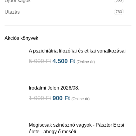
Újdonságok
363
Utazás
783
Akciós könyvek
A pszichiátria filozófiai és etikai vonatkozásai
5.000
Ft
4.500
Ft
(Online ár)
Irodalmi Jelen 2026/08.
1.000
Ft
900
Ft
(Online ár)
Mégiscsak színésznő vagyok - Pásztor Erzsi
élete - ahogy ő meséli