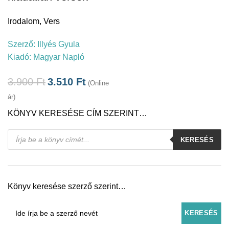
Irodalom
,
Vers
Szerző:
Illyés Gyula
Kiadó:
Magyar Napló
3.900
Ft
3.510
Ft
(Online
ár)
KÖNYV KERESÉSE CÍM SZERINT…
Products
KERESÉS
search
Könyv keresése szerző szerint…