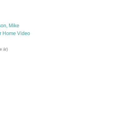
on, Mike
r Home Video
e ár)