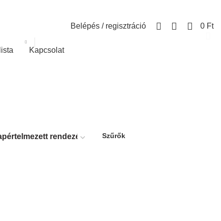
0
Belépés / regisztráció
0
Ft
lista
Kapcsolat
Szűrők