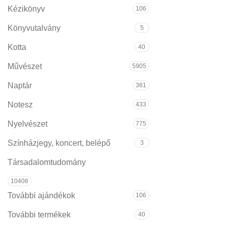
Kézikönyv
106
Könyvutalvány
5
Kotta
40
Művészet
5905
Naptár
361
Notesz
433
Nyelvészet
775
Színházjegy, koncert, belépő
3
Társadalomtudomány
10408
További ajándékok
106
További termékek
40