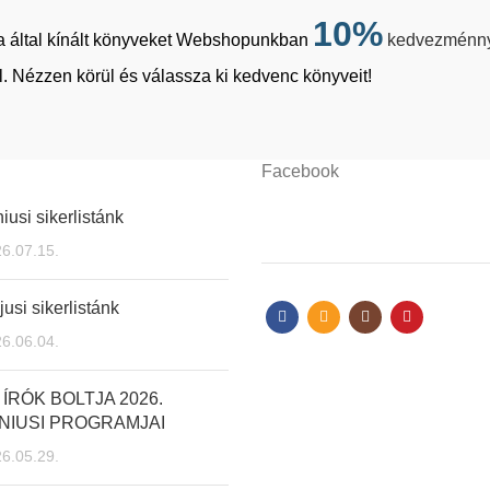
10%
tja által kínált könyveket Webshopunkban
kedvezménn
. Nézzen körül és válassza ki kedvenc könyveit!
Facebook
iusi sikerlistánk
6.07.15.
usi sikerlistánk
6.06.04.
 ÍRÓK BOLTJA 2026.
NIUSI PROGRAMJAI
6.05.29.