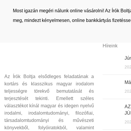
Most igazán megéri nálunk online vásárolni! Az Írók Bol
meg, mindezt kényelmesen, online bankkártyás fizetéssel
Híreink
Jún
202
Az Írók Boltja elsődleges feladatának a
Máj
kortárs és klasszikus magyar irodalom
teljességre törekvő bemutatását és
202
terjesztését tekinti. Emellett széles
választékot kínál magyar és idegen nyelvű
AZ
irodalmi, irodalomtudományi, filozófiai,
JÚ
társadalomtudományi és művészeti
202
könyvekből, folyóiratokból, valamint