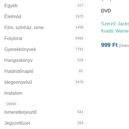
Egyéb
327
DVD
Életmód
1925
Szerző:
Jacks
Film, színház, zene
1458
Kiadó:
Warne
Folyóirat
6382
999
Ft
(Onlin
Gyerekkönyvek
7791
Hangoskönyv
526
Határidőnapló
65
Idegennyelvű
5470
Irodalom
16840
Ismeretterjesztő
641
Jegyzetfüzet
264