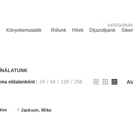
nk
Rólunk írták
KATEGÓRIÁK
k
Könyvbemutatók
Rólunk
Hírek
Díjazottjaink
Siker
KÍNÁLATUNK
ÍNÁLATUNK
ma oldalanként
24
64
128
256
lése
Jackson, Mike