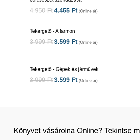
4.950
Ft
4.455
Ft
(Online ár)
Tekergető - A farmon
3.999
Ft
3.599
Ft
(Online ár)
Tekergető - Gépek és járművek
3.999
Ft
3.599
Ft
(Online ár)
Könyvet vásárolna Online? Tekintse m