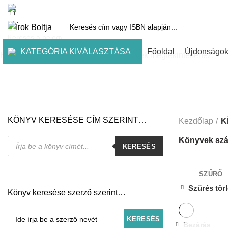
1061 Budapest, Andrássy út 45.
Pénztár
Kosár
Kínálatunk
Díjai
KATEGÓRIA KIVÁLASZTÁSA
Főoldal
Újdonságo
Kezdje el gépelni a keresett bejegyzések megtekintéséhez.
KÖNYV KERESÉSE CÍM SZERINT…
Kezdőlap
K
Products
Könyvek szá
KERESÉS
search
SZŰRŐ
Szűrés tör
Könyv keresése szerző szerint…
Bezárás