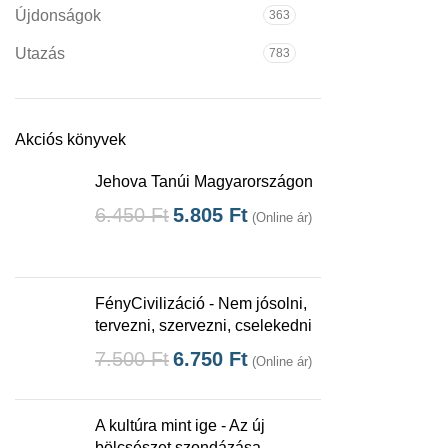
Újdonságok
363
Utazás
783
Akciós könyvek
Jehova Tanúi Magyarországon
6.450
Ft
5.805
Ft
(Online ár)
FényCivilizáció - Nem jósolni,
tervezni, szervezni, cselekedni
7.500
Ft
6.750
Ft
(Online ár)
A kultúra mint ige - Az új
bölcsészet szondázása