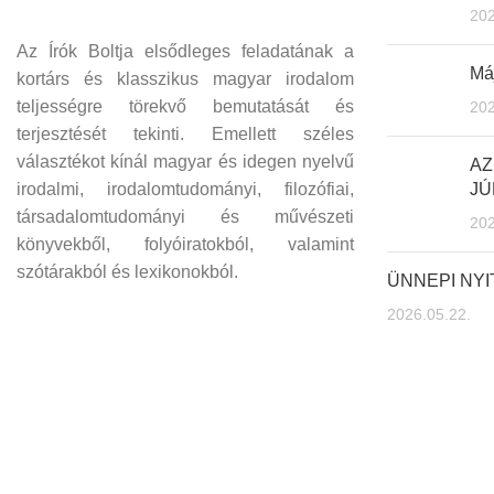
202
Az Írók Boltja elsődleges feladatának a
Máj
kortárs és klasszikus magyar irodalom
teljességre törekvő bemutatását és
202
terjesztését tekinti. Emellett széles
választékot kínál magyar és idegen nyelvű
AZ
irodalmi, irodalomtudományi, filozófiai,
JÚ
társadalomtudományi és művészeti
202
könyvekből, folyóiratokból, valamint
szótárakból és lexikonokból.
ÜNNEPI NY
2026.05.22.