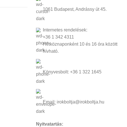
1061 Budapest, Andrássy út 45.
Internetes rendelések:
+36 1 342 4311
Hétköznaponként 10 és 16 óra között
hívható.
Könyvesbolt: +36 1 322 1645
Email: irokboltja@irokboltja.hu
Nyitvatartás: