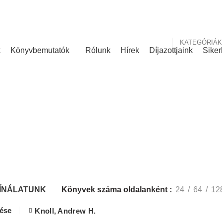
nk
Rólunk írták
KATEGÓRIÁK
k
Könyvbemutatók
Rólunk
Hírek
Díjazottjaink
Siker
KÍNÁLATUNK
ÍNÁLATUNK
Könyvek száma oldalanként
24
64
12
lése
Knoll, Andrew H.