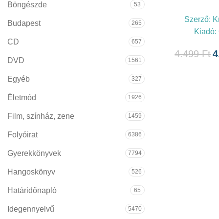
Böngészde
53
Szerző:
K
Budapest
265
Kiadó:
CD
657
4.499
Ft
4
DVD
1561
Egyéb
327
Életmód
1926
Film, színház, zene
1459
Folyóirat
6386
Gyerekkönyvek
7794
Hangoskönyv
526
Határidőnapló
65
Idegennyelvű
5470