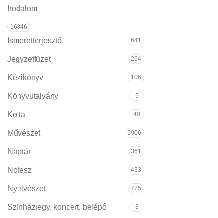
Irodalom
16846
Ismeretterjesztő
641
Jegyzetfüzet
264
Kézikönyv
106
Könyvutalvány
5
Kotta
40
Művészet
5906
Naptár
361
Notesz
433
Nyelvészet
775
Színházjegy, koncert, belépő
3