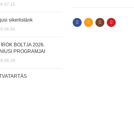
6.07.15.
usi sikerlistánk
6.06.04.
 ÍRÓK BOLTJA 2026.
NIUSI PROGRAMJAI
6.05.29.
ITVATARTÁS