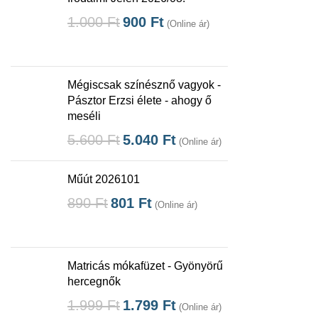
1.000
Ft
900
Ft
(Online ár)
Mégiscsak színésznő vagyok -
Pásztor Erzsi élete - ahogy ő
meséli
5.600
Ft
5.040
Ft
(Online ár)
Műút 2026101
890
Ft
801
Ft
(Online ár)
Matricás mókafüzet - Gyönyörű
hercegnők
1.999
Ft
1.799
Ft
(Online ár)