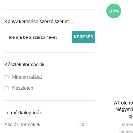
-10%
Könyv keresése szerző szerint…
Készletinformációk
Minden találat
Készleten
KOSÁR
A Föld rö
Négymill
Termékkategóriák
fe
Ismer
Akciós Termékek
727
Termés