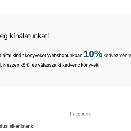
eg kínálatunkat!
10%
tja által kínált könyveket Webshopunkban
kedvezménn
. Nézzen körül és válassza ki kedvenc könyveit!
Facebook
iusi sikerlistánk