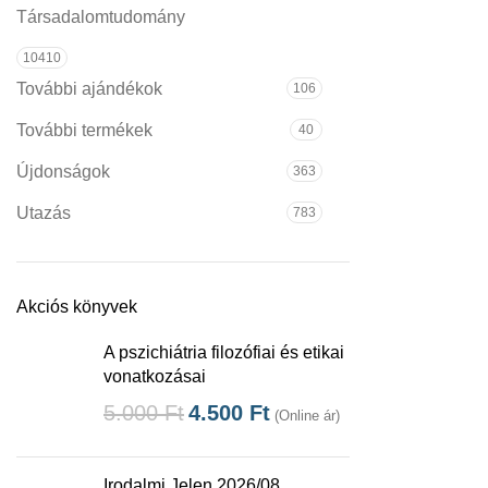
Társadalomtudomány
10410
További ajándékok
106
További termékek
40
Újdonságok
363
Utazás
783
Akciós könyvek
A pszichiátria filozófiai és etikai
vonatkozásai
5.000
Ft
4.500
Ft
(Online ár)
Irodalmi Jelen 2026/08.