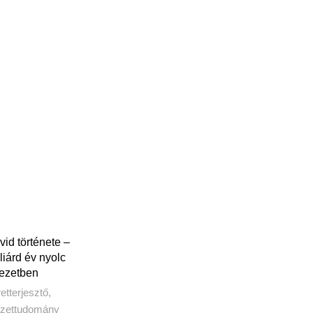
BA TESZEM
vid története –
iárd év nyolc
jezetben
etterjesztő
,
zettudomány