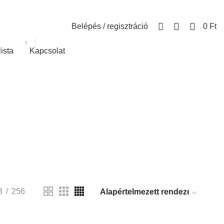
0
Belépés / regisztráció
0
Ft
lista
Kapcsolat
8
256