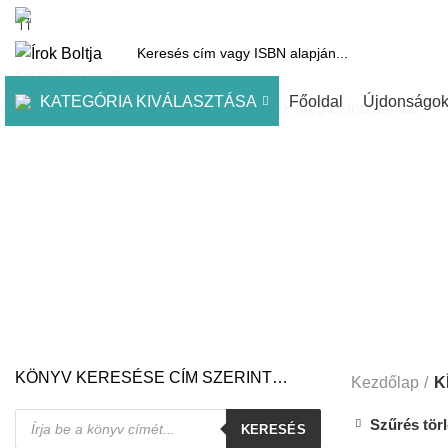
1061 Budapest, Andrássy út 45.
Pénztár
Kosár
Kínálatunk
Díjai
KATEGÓRIA KIVÁLASZTÁSA
Főoldal
Újdonságo
Kezdje el gépelni a keresett bejegyzések megtekintéséhez.
KÖNYV KERESÉSE CÍM SZERINT…
Kezdőlap
K
Products
Szűrés tör
KERESÉS
search