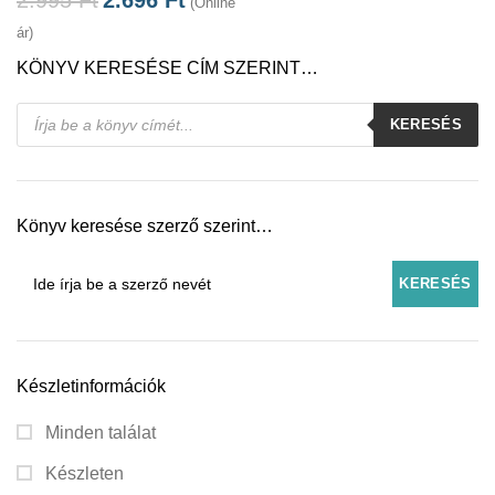
(Online
ár)
KÖNYV KERESÉSE CÍM SZERINT…
Products
KERESÉS
search
Könyv keresése szerző szerint…
Készletinformációk
Minden találat
Készleten