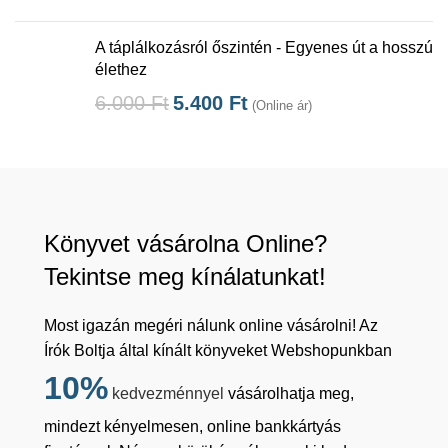
A táplálkozásról őszintén - Egyenes út a hosszú
élethez
6.000
Ft
5.400
Ft
(Online ár)
Könyvet vásárolna Online?
Tekintse meg kínálatunkat!
Most igazán megéri nálunk online vásárolni! Az
Írók Boltja által kínált könyveket Webshopunkban
10%
kedvezménnyel
vásárolhatja meg,
mindezt kényelmesen, online bankkártyás