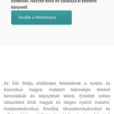
fizetéssel. Nézzen körül és válassza ki kedvenc
könyveit!
Tovább a Webshopra
Az Írók Boltja elsődleges feladatának a kortárs és
klasszikus magyar irodalom teljességre törekvő
bemutatását és terjesztését tekinti. Emellett széles
választékot kínál magyar és idegen nyelvű irodalmi,
irodalomtudományi, filozófiai, társadalomtudományi és