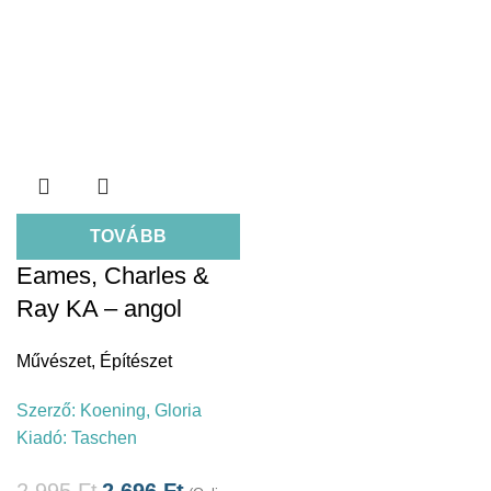
TOVÁBB
Eames, Charles &
Ray KA – angol
Művészet
,
Építészet
Szerző:
Koening, Gloria
Kiadó:
Taschen
2.995
Ft
2.696
Ft