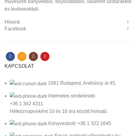
művészeti könyvekből, folyóiratokból, valamint szótárakból
és lexikonokból.
Híreink
Facebook
KAPCSOLAT
1061 Budapest, Andrássy út 45.
Internetes rendelések:
+36 1 342 4311
Hétköznaponként 10 és 16 óra között hívható.
Könyvesbolt: +36 1 322 1645
Email: irokboltja@irokboltja.hu