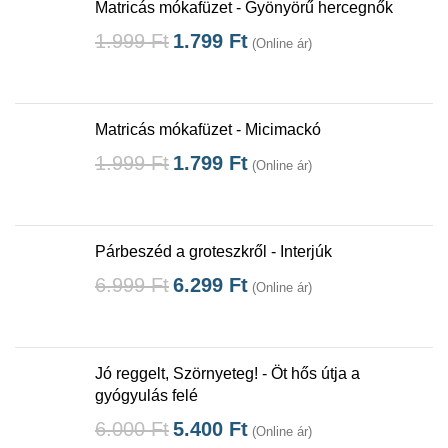
Matricás mókafüzet - Gyönyörű hercegnők
1.999
Ft
1.799
Ft
(Online ár)
Matricás mókafüzet - Micimackó
1.999
Ft
1.799
Ft
(Online ár)
Párbeszéd a groteszkről - Interjúk
6.999
Ft
6.299
Ft
(Online ár)
Jó reggelt, Szörnyeteg! - Öt hős útja a
gyógyulás felé
6.000
Ft
5.400
Ft
(Online ár)