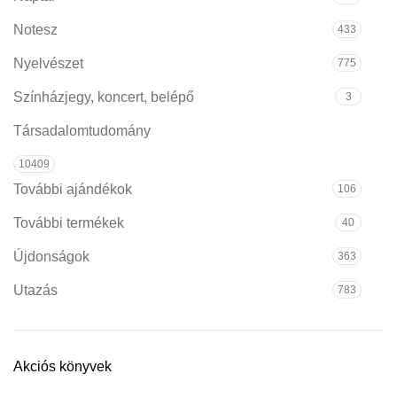
Notesz
433
Nyelvészet
775
Színházjegy, koncert, belépő
3
Társadalomtudomány
10409
További ajándékok
106
További termékek
40
Újdonságok
363
Utazás
783
Akciós könyvek