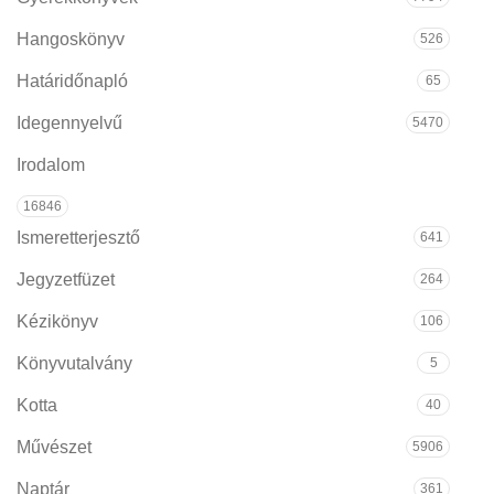
Hangoskönyv
526
Határidőnapló
65
Idegennyelvű
5470
Irodalom
16846
Ismeretterjesztő
641
Jegyzetfüzet
264
Kézikönyv
106
Könyvutalvány
5
Kotta
40
Művészet
5906
Naptár
361