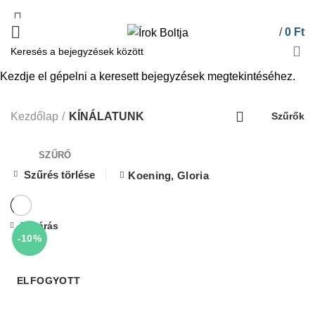
/
0
Ft
Kezdje el gépelni a keresett bejegyzések megtekintéséhez.
KÍNÁLATUNK
Kezdőlap
KÍNÁLATUNK
Szűrők
SZŰRŐ
Szűrés törlése
Koening, Gloria
Bezárás
-10%
ELFOGYOTT