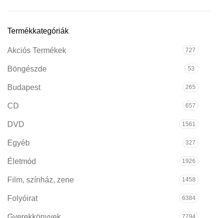
Termékkategóriák
Akciós Termékek
727
Böngészde
53
Budapest
265
CD
657
DVD
1561
Egyéb
327
Életmód
1926
Film, színház, zene
1458
Folyóirat
6384
Gyerekkönyvek
7794