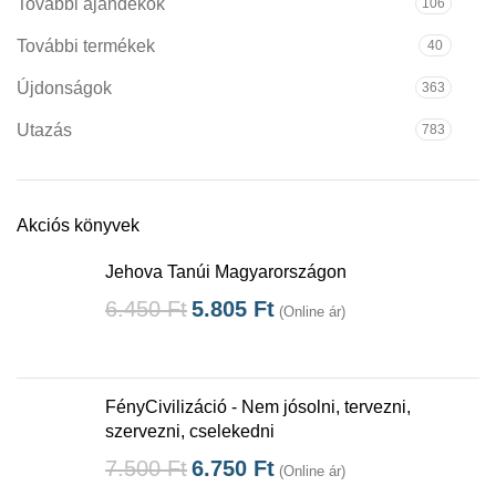
További ajándékok
106
További termékek
40
Újdonságok
363
Utazás
783
Akciós könyvek
Jehova Tanúi Magyarországon
6.450
Ft
5.805
Ft
(Online ár)
FényCivilizáció - Nem jósolni, tervezni,
szervezni, cselekedni
7.500
Ft
6.750
Ft
(Online ár)