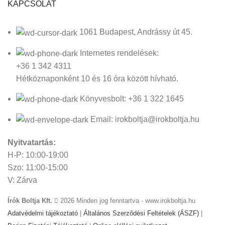
KAPCSOLAT
1061 Budapest, Andrássy út 45.
Internetes rendelések:
+36 1 342 4311
Hétköznaponként 10 és 16 óra között hívható.
Könyvesbolt: +36 1 322 1645
Email: irokboltja@irokboltja.hu
Nyitvatartás:
H-P: 10:00-19:00
Szo: 11:00-15:00
V: Zárva
Írók Boltja Kft.
2026 Minden jog fenntartva - www.irokboltja.hu
Adatvédelmi tájékoztató
|
Általános Szerződési Feltételek (ÁSZF)
|