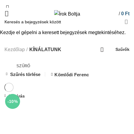
/
0
Ft
Kezdje el gépelni a keresett bejegyzések megtekintéséhez.
KÍNÁLATUNK
Kezdőlap
KÍNÁLATUNK
Szűrők
SZŰRŐ
Szűrés törlése
Kömlődi Ferenc
Bezárás
-10%