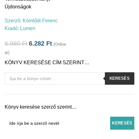
Újdonságok
Szerző:
Kömlődi Ferenc
Kiadó:
Lumen
6.980
Ft
6.282
Ft
(Online
ár)
KÖNYV KERESÉSE CÍM SZERINT…
Products
KERESÉS
search
Könyv keresése szerző szerint…