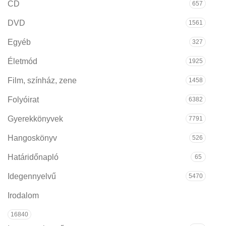
CD
657
DVD
1561
Egyéb
327
Életmód
1925
Film, színház, zene
1458
Folyóirat
6382
Gyerekkönyvek
7791
Hangoskönyv
526
Határidőnapló
65
Idegennyelvű
5470
Irodalom
16840