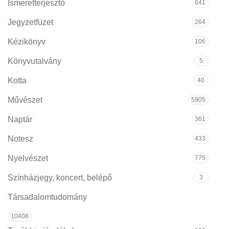
Ismeretterjesztő
641
Jegyzetfüzet
264
Kézikönyv
106
Könyvutalvány
5
Kotta
40
Művészet
5905
Naptár
361
Notesz
433
Nyelvészet
775
Színházjegy, koncert, belépő
3
Társadalomtudomány
10408