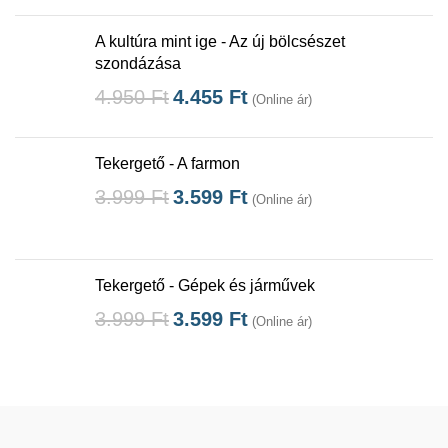
A kultúra mint ige - Az új bölcsészet
szondázása
4.950
Ft
4.455
Ft
(Online ár)
Tekergető - A farmon
3.999
Ft
3.599
Ft
(Online ár)
Tekergető - Gépek és járművek
3.999
Ft
3.599
Ft
(Online ár)