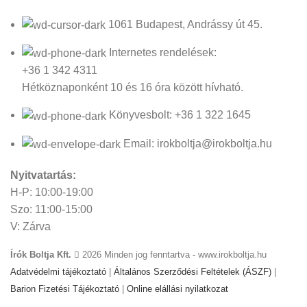
1061 Budapest, Andrássy út 45.
Internetes rendelések:
+36 1 342 4311
Hétköznaponként 10 és 16 óra között hívható.
Könyvesbolt: +36 1 322 1645
Email: irokboltja@irokboltja.hu
Nyitvatartás:
H-P: 10:00-19:00
Szo: 11:00-15:00
V: Zárva
Írók Boltja Kft.
2026 Minden jog fenntartva - www.irokboltja.hu
Adatvédelmi tájékoztató
|
Általános Szerződési Feltételek (ÁSZF)
|
Barion Fizetési Tájékoztató
|
Online elállási nyilatkozat