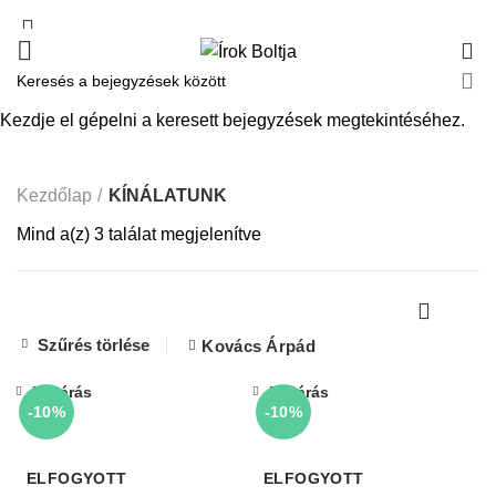
0
KÍNÁLATUNK
Kezdje el gépelni a keresett bejegyzések megtekintéséhez.
Kezdőlap
KÍNÁLATUNK
Mind a(z) 3 találat megjelenítve
Szűrés törlése
Kovács Árpád
Bezárás
Bezárás
-10%
-10%
ELFOGYOTT
ELFOGYOTT