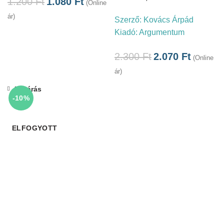
1.200
Ft
1.080
Ft
(Online
ár)
Szerző:
Kovács Árpád
Kiadó:
Argumentum
2.300
Ft
2.070
Ft
(Online
ár)
Bezárás
-10%
ELFOGYOTT