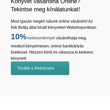
Könyvet vásárolna Online?
Tekintse meg kínálatunkat!
Most igazán megéri nálunk online vásárolni! Az
Írók Boltja által kínált könyveket Webshopunkban
10%
kedvezménnyel
vásárolhatja meg,
mindezt kényelmesen, online bankkártyás
fizetéssel. Nézzen körül és válassza ki kedvenc
könyveit!
Tovább a Webshopra