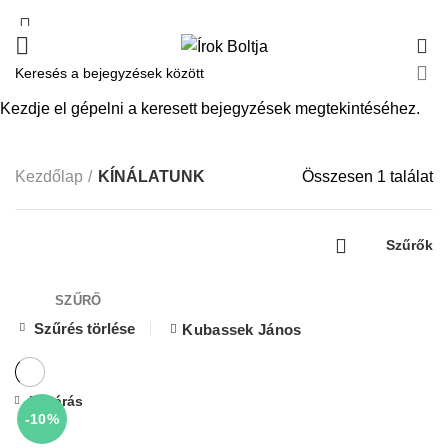
0
KÍNÁLATUNK
Kezdje el gépelni a keresett bejegyzések megtekintéséhez.
Kezdőlap
KÍNÁLATUNK
Összesen 1 találat
Szűrők
SZŰRŐ
Szűrés törlése
Kubassek János
Bezárás
-10%