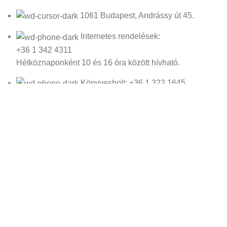
1061 Budapest, Andrássy út 45.
Internetes rendelések:
+36 1 342 4311
Hétköznaponként 10 és 16 óra között hívható.
Könyvesbolt: +36 1 322 1645
Email: irokboltja@irokboltja.hu
Nyitvatartás:
H-P: 10:00-19:00
Szo: 11:00-15:00
V: Zárva
Írók Boltja Kft.
2026 Minden jog fenntartva - www.irokboltja.hu
Adatvédelmi tájékoztató
|
Általános Szerződési Feltételek (ÁSZF)
|
Barion Fizetési Tájékoztató
|
Online elállási nyilatkozat