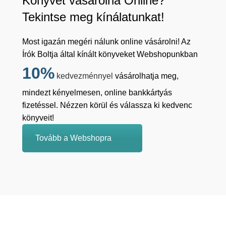
Könyvet vásárolna Online?
Tekintse meg kínálatunkat!
Most igazán megéri nálunk online vásárolni! Az
Írók Boltja által kínált könyveket Webshopunkban
10%
kedvezménnyel
vásárolhatja meg,
mindezt kényelmesen, online bankkártyás
fizetéssel. Nézzen körül és válassza ki kedvenc
könyveit!
Tovább a Webshopra