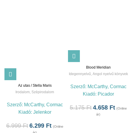
Blood Meridian
Idegennyelvű
,
Angol nyelvű könyvek
Az utas / Stella Maris
Szerző:
McCarthy, Cormac
Irodalom
,
Szépirodalom
Kiadó:
Picador
Szerző:
McCarthy, Cormac
5.175
Ft
4.658
Ft
(Online
Kiadó:
Jelenkor
ár)
6.999
Ft
6.299
Ft
(Online
ár)