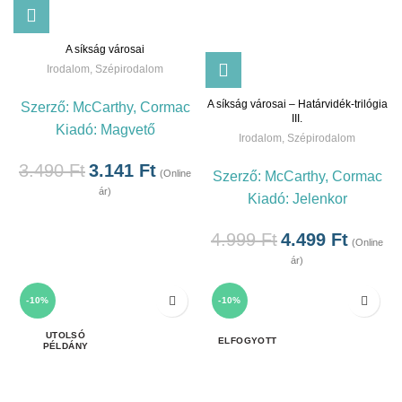
A síkság városai
Irodalom
,
Szépirodalom
A síkság városai – Határvidék-trilógia
Szerző:
McCarthy, Cormac
III.
Kiadó:
Magvető
Irodalom
,
Szépirodalom
3.490
Ft
3.141
Ft
(Online
Szerző:
McCarthy, Cormac
ár)
Kiadó:
Jelenkor
4.999
Ft
4.499
Ft
(Online
ár)
-10%
-10%
ELFOGYOTT