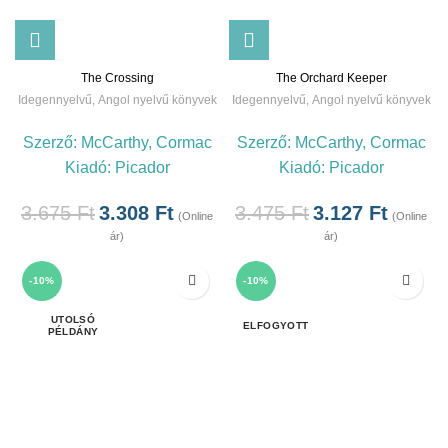
The Crossing
The Orchard Keeper
Idegennyelvű
,
Angol nyelvű könyvek
Idegennyelvű
,
Angol nyelvű könyvek
Szerző:
McCarthy, Cormac
Szerző:
McCarthy, Cormac
Kiadó:
Picador
Kiadó:
Picador
3.675
Ft
3.308
Ft
3.475
Ft
3.127
Ft
(Online
(Online
ár)
ár)
-10%
-10%
ELFOGYOTT