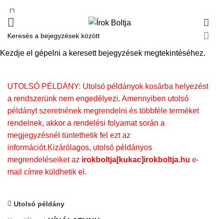
0
KÍNÁLATUNK
Kezdje el gépelni a keresett bejegyzések megtekintéséhez.
UTOLSÓ PÉLDÁNY: Utolsó példányok kosárba helyezést
a rendszerünk nem engedélyezi. Amennyiben utolsó
példányt szeretnének megrendelni és többféle terméket
rendelnek, akkor a rendelési folyamat során a
megjegyzésnél tüntethetik fel ezt az
információt.Kizárólagos, utolsó példányos
megrendeléseiket az
irokboltja[kukac]irokboltja.hu
e-
mail címre küldhetik el.
Utolsó példány