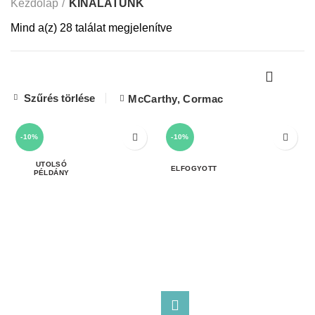
Kezdőlap
KÍNÁLATUNK
Mind a(z) 28 találat megjelenítve
Szűrés törlése
McCarthy, Cormac
-10%
-10%
ELFOGYOTT