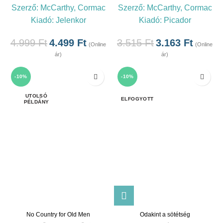
Szerző:
McCarthy, Cormac
Szerző:
McCarthy, Cormac
Kiadó:
Jelenkor
Kiadó:
Picador
4.999
Ft
4.499
Ft
3.515
Ft
3.163
Ft
(Online
(Online
ár)
ár)
-10%
-10%
ELFOGYOTT
No Country for Old Men
Odakint a sötétség