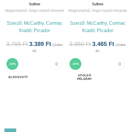
Suttree
Suttree
Idegennyelvű
,
Angol nyelvű könyvek
Idegennyelvű
,
Angol nyelvű könyvek
Szerző:
McCarthy, Cormac
Szerző:
McCarthy, Cormac
Kiadó:
Picador
Kiadó:
Picador
3.765
Ft
3.389
Ft
3.850
Ft
3.465
Ft
(Online
(Online
ár)
ár)
-10%
-10%
ELFOGYOTT