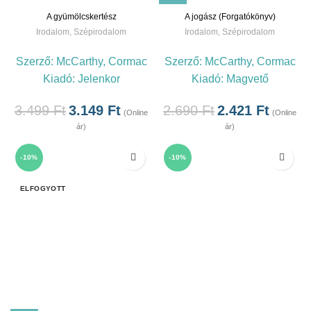
A gyümölcskertész
A jogász (Forgatókönyv)
Irodalom
,
Szépirodalom
Irodalom
,
Szépirodalom
Szerző:
McCarthy, Cormac
Szerző:
McCarthy, Cormac
Kiadó:
Jelenkor
Kiadó:
Magvető
3.499
Ft
3.149
Ft
2.690
Ft
2.421
Ft
(Online
(Online
ár)
ár)
-10%
-10%
ELFOGYOTT