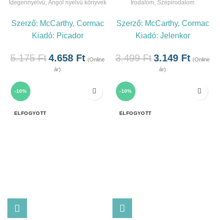
Idegennyelvű
,
Angol nyelvű könyvek
Irodalom
,
Szépirodalom
Szerző:
McCarthy, Cormac
Szerző:
McCarthy, Cormac
Kiadó:
Picador
Kiadó:
Jelenkor
5.175
Ft
4.658
Ft
3.499
Ft
3.149
Ft
(Online
(Online
ár)
ár)
-10%
-10%
ELFOGYOTT
ELFOGYOTT