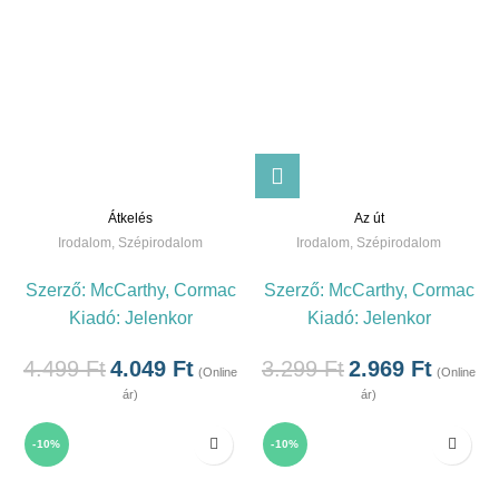
Átkelés
Az út
Irodalom
,
Szépirodalom
Irodalom
,
Szépirodalom
Szerző:
McCarthy, Cormac
Szerző:
McCarthy, Cormac
Kiadó:
Jelenkor
Kiadó:
Jelenkor
4.499
Ft
4.049
Ft
3.299
Ft
2.969
Ft
(Online
(Online
ár)
ár)
-10%
-10%