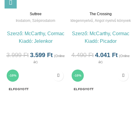
Suttree
The Crossing
Irodalom
,
Szépirodalom
Idegennyelvű
,
Angol nyelvű könyvek
Szerző:
McCarthy, Cormac
Szerző:
McCarthy, Cormac
Kiadó:
Jelenkor
Kiadó:
Picador
3.999
Ft
3.599
Ft
4.490
Ft
4.041
Ft
(Online
(Online
ár)
ár)
-10%
-10%
ELFOGYOTT
ELFOGYOTT