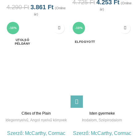
4.725
Ft
4.253
Ft
(Online
4.290
Ft
3.861
Ft
(Online
ár)
ár)
-10%
-10%
ELFOGYOTT
Cities of the Plain
Isten gyermeke
Idegennyelvű
,
Angol nyelvű könyvek
Irodalom
,
Szépirodalom
Szerző:
McCarthy, Cormac
Szerző:
McCarthy, Cormac