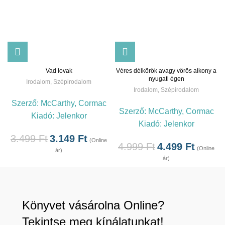
Vad lovak
Véres délkörök avagy vörös alkony a
nyugati égen
Irodalom
,
Szépirodalom
Irodalom
,
Szépirodalom
Szerző:
McCarthy, Cormac
Szerző:
McCarthy, Cormac
Kiadó:
Jelenkor
Kiadó:
Jelenkor
3.499
Ft
3.149
Ft
(Online
4.999
Ft
4.499
Ft
(Online
ár)
ár)
Könyvet vásárolna Online?
Tekintse meg kínálatunkat!