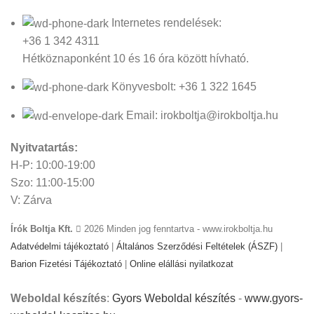
Internetes rendelések:
+36 1 342 4311
Hétköznaponként 10 és 16 óra között hívható.
Könyvesbolt: +36 1 322 1645
Email: irokboltja@irokboltja.hu
Nyitvatartás:
H-P: 10:00-19:00
Szo: 11:00-15:00
V: Zárva
Írók Boltja Kft.
2026 Minden jog fenntartva - www.irokboltja.hu
Adatvédelmi tájékoztató
|
Általános Szerződési Feltételek (ÁSZF)
|
Barion Fizetési Tájékoztató
|
Online elállási nyilatkozat
Weboldal készítés
:
Gyors Weboldal készítés
-
www.gyors-