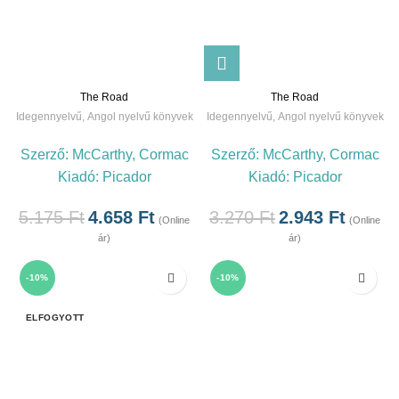
The Road
The Road
Idegennyelvű
,
Angol nyelvű könyvek
Idegennyelvű
,
Angol nyelvű könyvek
Szerző:
McCarthy, Cormac
Szerző:
McCarthy, Cormac
Kiadó:
Picador
Kiadó:
Picador
5.175
Ft
4.658
Ft
3.270
Ft
2.943
Ft
(Online
(Online
ár)
ár)
-10%
-10%
ELFOGYOTT