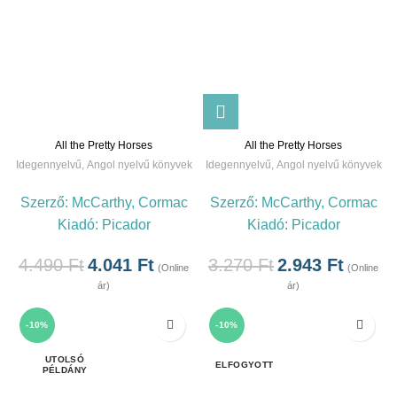
All the Pretty Horses
All the Pretty Horses
Idegennyelvű
,
Angol nyelvű könyvek
Idegennyelvű
,
Angol nyelvű könyvek
Szerző:
McCarthy, Cormac
Szerző:
McCarthy, Cormac
Kiadó:
Picador
Kiadó:
Picador
4.490
Ft
4.041
Ft
3.270
Ft
2.943
Ft
(Online
(Online
ár)
ár)
-10%
-10%
ELFOGYOTT