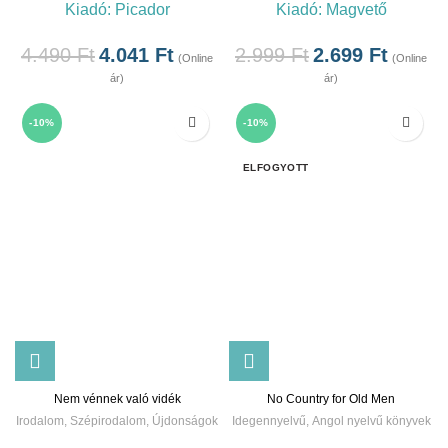
Kiadó:
Picador
Kiadó:
Magvető
4.490
Ft
4.041
Ft
2.999
Ft
2.699
Ft
(Online
(Online
ár)
ár)
-10%
-10%
ELFOGYOTT
Nem vénnek való vidék
No Country for Old Men
Irodalom
,
Szépirodalom
,
Újdonságok
Idegennyelvű
,
Angol nyelvű könyvek