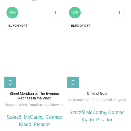
-10%
-10%
ELFOGYOTT
ELFOGYOTT
Blood Meridian or The Evening
Child of God
Redness in the West
Idegennyelvű
,
Angol nyelvű könyvek
Idegennyelvű
,
Angol nyelvű könyvek
Szerző:
McCarthy, Cormac
Szerző:
McCarthy, Cormac
Kiadó:
Picador
Kiadó:
Picador