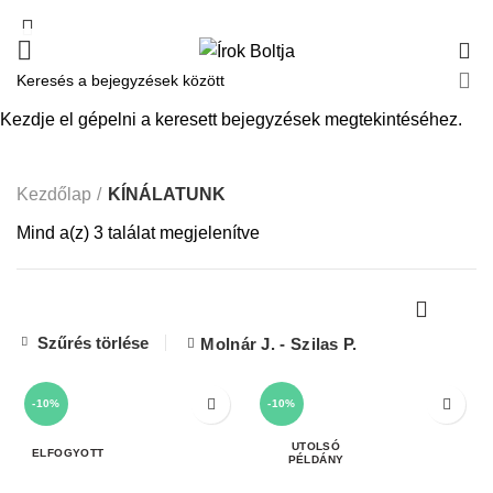
0
KÍNÁLATUNK
Kezdje el gépelni a keresett bejegyzések megtekintéséhez.
Kezdőlap
KÍNÁLATUNK
Mind a(z) 3 találat megjelenítve
Szűrés törlése
Molnár J. - Szilas P.
-10%
-10%
ELFOGYOTT