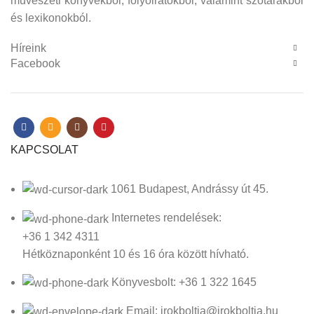
művészeti könyvekből, folyóiratokból, valamint szótárakból
és lexikonokból.
Híreink
Facebook
KAPCSOLAT
1061 Budapest, Andrássy út 45.
Internetes rendelések:
+36 1 342 4311
Hétköznaponként 10 és 16 óra között hívható.
Könyvesbolt: +36 1 322 1645
Email: irokboltja@irokboltja.hu