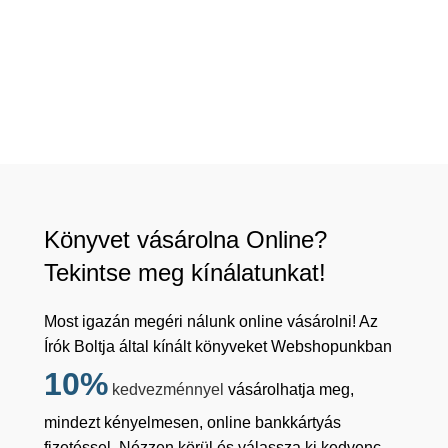
Könyvet vásárolna Online?
Tekintse meg kínálatunkat!
Most igazán megéri nálunk online vásárolni! Az
Írók Boltja által kínált könyveket Webshopunkban
10%
kedvezménnyel
vásárolhatja meg,
mindezt kényelmesen, online bankkártyás
fizetéssel. Nézzen körül és válassza ki kedvenc