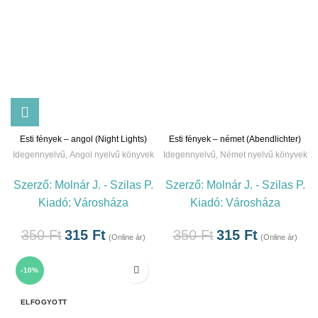
Esti fények – angol (Night Lights)
Esti fények – német (Abendlichter)
Idegennyelvű
,
Angol nyelvű könyvek
Idegennyelvű
,
Német nyelvű könyvek
Szerző:
Molnár J. - Szilas P.
Szerző:
Molnár J. - Szilas P.
Kiadó:
Városháza
Kiadó:
Városháza
350
Ft
315
Ft
350
Ft
315
Ft
(Online ár)
(Online ár)
-10%
ELFOGYOTT