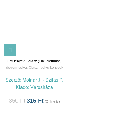
Esti fények – olasz (Luci Notturne)
Idegennyelvű
,
Olasz nyelvű könyvek
Szerző:
Molnár J. - Szilas P.
Kiadó:
Városháza
350
Ft
315
Ft
(Online ár)