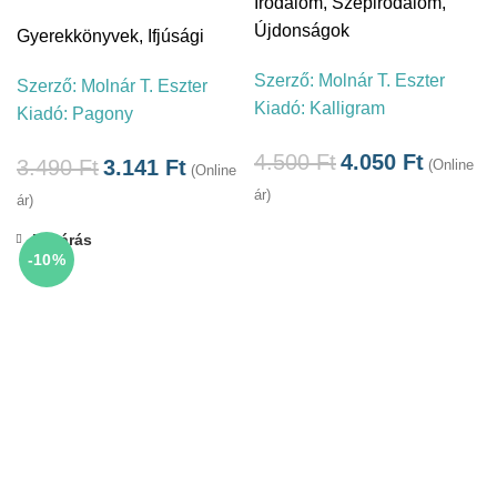
Irodalom
,
Szépirodalom
,
Újdonságok
Gyerekkönyvek
,
Ifjúsági
Szerző:
Molnár T. Eszter
Szerző:
Molnár T. Eszter
Kiadó:
Kalligram
Kiadó:
Pagony
4.500
Ft
4.050
Ft
3.490
Ft
3.141
Ft
(Online
(Online
ár)
ár)
Bezárás
-10%