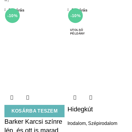
Bezárás
Bezárás
-10%
-10%
Hidegkút
KOSÁRBA TESZEM
Barker Karcsi színre
Irodalom
,
Szépirodalom
lép, és ott is marad