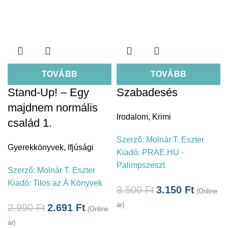
TOVÁBB
TOVÁBB
Stand-Up! – Egy
Szabadesés
majdnem normális
Irodalom
,
Krimi
család 1.
Szerző:
Molnár T. Eszter
Gyerekkönyvek
,
Ifjúsági
Kiadó:
PRAE.HU -
Palimpszeszt
Szerző:
Molnár T. Eszter
Kiadó:
Tilos az Á Könyvek
3.500
Ft
3.150
Ft
(Online
ár)
2.990
Ft
2.691
Ft
(Online
ár)