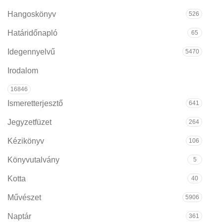
Hangoskönyv
526
Határidőnapló
65
Idegennyelvű
5470
Irodalom
16846
Ismeretterjesztő
641
Jegyzetfüzet
264
Kézikönyv
106
Könyvutalvány
5
Kotta
40
Művészet
5906
Naptár
361