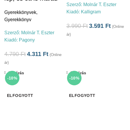
Szerző:
Molnár T. Eszter
Kiadó:
Kalligram
Gyerekkönyvek
,
Gyerekkönyv
3.990
Ft
3.591
Ft
(Online
Szerző:
Molnár T. Eszter
ár)
Kiadó:
Pagony
4.790
Ft
4.311
Ft
(Online
ár)
Bezárás
Bezárás
-10%
-10%
ELFOGYOTT
ELFOGYOTT