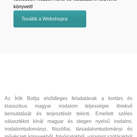
könyveit!
Tovább a Webshopra
Az Írók Boltja elsődleges feladatának a kortárs és
klasszikus magyar irodalom teljességre törekvő
bemutatását és terjesztését tekinti. Emellett széles
választékot kínál magyar és idegen nyelvű irodalmi,
irodalomtudományi, filozófiai, társadalomtudományi és
művészeti könyvekből, folyóiratokból, valamint szótárakból