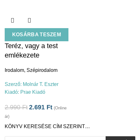
KOSÁRBA TESZEM
Teréz, vagy a test
emlékezete
Irodalom
,
Szépirodalom
Szerző:
Molnár T. Eszter
Kiadó:
Prae Kiadó
2.990
Ft
2.691
Ft
(Online
ár)
KÖNYV KERESÉSE CÍM SZERINT…
Products