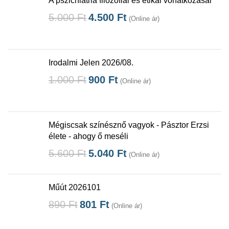
A pszichiátria filozófiai és etikai vonatkozásai
5.000
Ft
4.500
Ft
(Online ár)
Irodalmi Jelen 2026/08.
1.000
Ft
900
Ft
(Online ár)
Mégiscsak színésznő vagyok - Pásztor Erzsi
élete - ahogy ő meséli
5.600
Ft
5.040
Ft
(Online ár)
Műút 2026101
890
Ft
801
Ft
(Online ár)