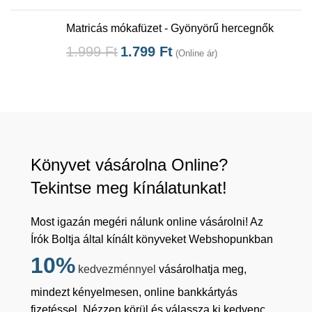
Matricás mókafüzet - Gyönyörű hercegnők
1.999
Ft
1.799
Ft
(Online ár)
Könyvet vásárolna Online?
Tekintse meg kínálatunkat!
Most igazán megéri nálunk online vásárolni! Az
Írók Boltja által kínált könyveket Webshopunkban
10%
kedvezménnyel
vásárolhatja meg,
mindezt kényelmesen, online bankkártyás
fizetéssel. Nézzen körül és válassza ki kedvenc