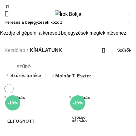
0
Kezdje el gépelni a keresett bejegyzések megtekintéséhez.
KÍNÁLATUNK
Kezdőlap
KÍNÁLATUNK
Szűrők
SZŰRŐ
Szűrés törlése
Molnár T. Eszter
Bezárás
Bezárás
-10%
-10%
ELFOGYOTT