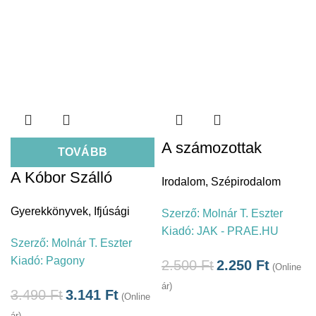
A számozottak
TOVÁBB
A Kóbor Szálló
Irodalom
,
Szépirodalom
Gyerekkönyvek
,
Ifjúsági
Szerző:
Molnár T. Eszter
Kiadó:
JAK - PRAE.HU
Szerző:
Molnár T. Eszter
Kiadó:
Pagony
2.500
Ft
2.250
Ft
(Online
ár)
3.490
Ft
3.141
Ft
(Online
ár)