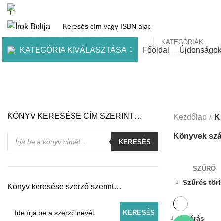
1061 Budapest, Andrássy út 45.
Pénztár
Kosár
Kínálatunk
Díjai
KATEGÓRIÁK
KATEGÓRIA KIVÁLASZTÁSA
Főoldal
Újdonságo
Kezdje el gépelni a keresett bejegyzések megtekintéséhez.
KÖNYV KERESÉSE CÍM SZERINT…
Kezdőlap
K
Products
Könyvek szá
KERESÉS
search
SZŰRŐ
Szűrés tör
Könyv keresése szerző szerint…
Bezárás