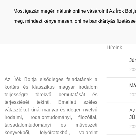
Most igazán megéri nálunk online vásárolni! Az Írók Bol
meg, mindezt kényelmesen, online bankkártyás fizetéssel
Híreink
Jún
202
Az Írók Boltja elsődleges feladatának a
Máj
kortárs és klasszikus magyar irodalom
teljességre törekvő bemutatását és
202
terjesztését tekinti. Emellett széles
választékot kínál magyar és idegen nyelvű
AZ
irodalmi, irodalomtudományi, filozófiai,
JÚ
társadalomtudományi és művészeti
202
könyvekből, folyóiratokból, valamint