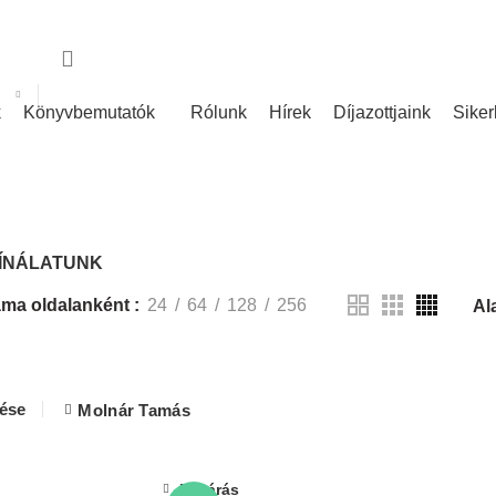
nk
Rólunk írták
k
Könyvbemutatók
Rólunk
Hírek
Díjazottjaink
Siker
KÍNÁLATUNK
ÍNÁLATUNK
ma oldalanként
24
64
128
256
lése
Molnár Tamás
Bezárás