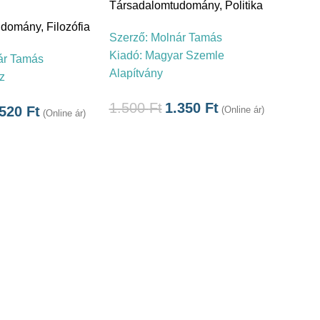
Társadalomtudomány
,
Politika
udomány
,
Filozófia
Szerző:
Molnár Tamás
Kiadó:
Magyar Szemle
ár Tamás
Alapítvány
z
1.500
Ft
1.350
Ft
.520
Ft
(Online ár)
(Online ár)