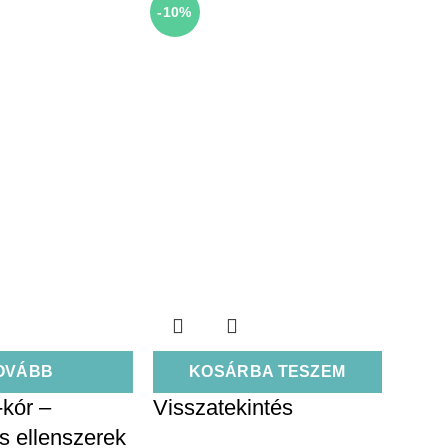
-10%
OVÁBB
KOSÁRBA TESZEM
kór –
Visszatekintés
s ellenszerek