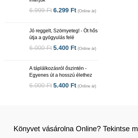
6.999
Ft
6.299
Ft
(Online ár)
Jó reggelt, Szörnyeteg! - Öt hős
útja a gyógyulás felé
6.000
Ft
5.400
Ft
(Online ár)
A táplálkozásról őszintén -
Egyenes út a hosszú élethez
6.000
Ft
5.400
Ft
(Online ár)
Könyvet vásárolna Online? Tekintse m