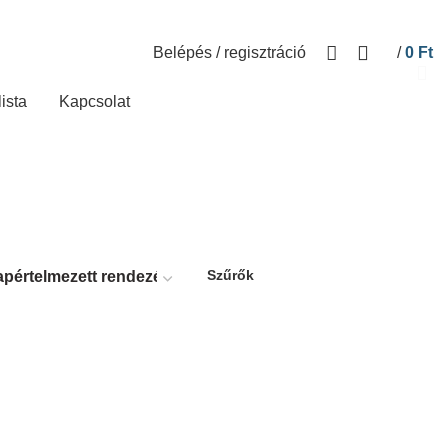
Belépés / regisztráció
/
0
Ft
lista
Kapcsolat
Szűrők