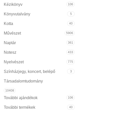
Kézikönyv
106
Könyvutalvány
5
Kotta
40
Művészet
5906
Naptár
361
Notesz
433
Nyelvészet
775
Színházjegy, koncert, belépő
3
Társadalomtudomány
10408
További ajándékok
106
További termékek
40