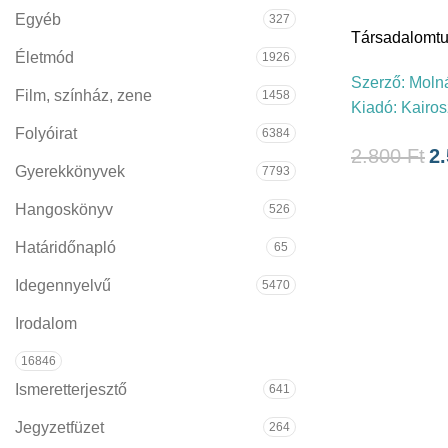
Egyéb
327
Társadalomt
Életmód
1926
Szerző:
Moln
Film, színház, zene
1458
Kiadó:
Kairos
Folyóirat
6384
2.800
Ft
2
Gyerekkönyvek
7793
Hangoskönyv
526
Határidőnapló
65
Idegennyelvű
5470
Irodalom
16846
Ismeretterjesztő
641
Jegyzetfüzet
264