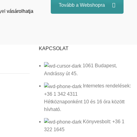
Tovább a Webshopra
yel
vásárolhatja
KAPCSOLAT
1061 Budapest,
Andrássy út 45.
Internetes rendelések:
+36 1 342 4311
Hétköznaponként 10 és 16 óra között
hívható.
Könyvesbolt: +36 1
322 1645