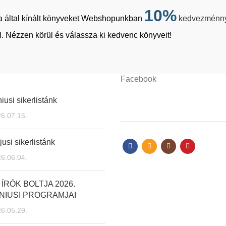
10%
tja által kínált könyveket Webshopunkban
kedvezménn
. Nézzen körül és válassza ki kedvenc könyveit!
Facebook
iusi sikerlistánk
6.07.15.
usi sikerlistánk
6.06.04.
 ÍRÓK BOLTJA 2026.
NIUSI PROGRAMJAI
6.05.29.