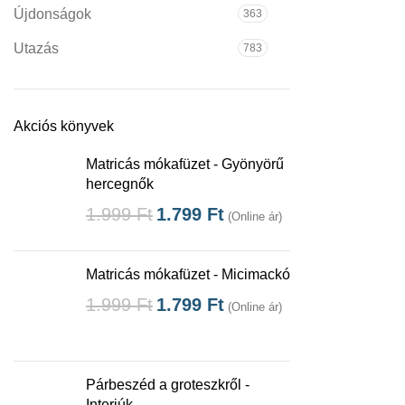
Újdonságok
363
Utazás
783
Akciós könyvek
Matricás mókafüzet - Gyönyörű
hercegnők
1.999
Ft
1.799
Ft
(Online ár)
Matricás mókafüzet - Micimackó
1.999
Ft
1.799
Ft
(Online ár)
Párbeszéd a groteszkről -
Interjúk