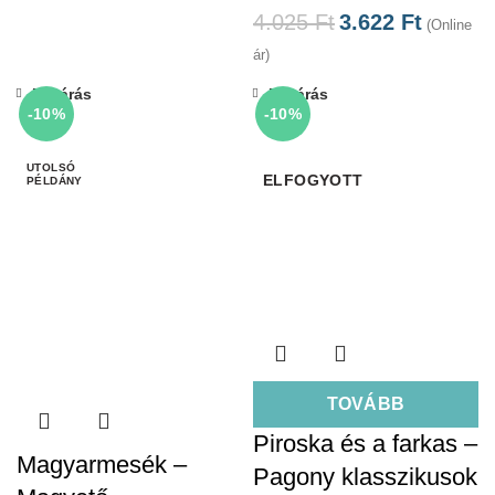
4.025
Ft
3.622
Ft
(Online
ár)
Bezárás
Bezárás
-10%
-10%
ELFOGYOTT
TOVÁBB
Piroska és a farkas –
Magyarmesék –
Pagony klasszikusok