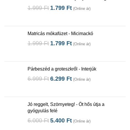
1.999
Ft
1.799
Ft
(Online ár)
Matricás mókafüzet - Micimackó
1.999
Ft
1.799
Ft
(Online ár)
Párbeszéd a groteszkről - Interjúk
6.999
Ft
6.299
Ft
(Online ár)
Jó reggelt, Szörnyeteg! - Öt hős útja a
gyógyulás felé
6.000
Ft
5.400
Ft
(Online ár)