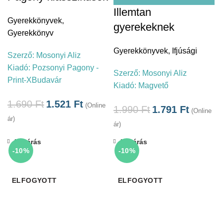
Illemtan
Gyerekkönyvek
,
gyerekeknek
Gyerekkönyv
Gyerekkönyvek
,
Ifjúsági
Szerző:
Mosonyi Aliz
Kiadó:
Pozsonyi Pagony -
Szerző:
Mosonyi Aliz
Print-XBudavár
Kiadó:
Magvető
1.690
Ft
1.521
Ft
(Online
1.990
Ft
1.791
Ft
(Online
ár)
ár)
Bezárás
Bezárás
-10%
-10%
ELFOGYOTT
ELFOGYOTT