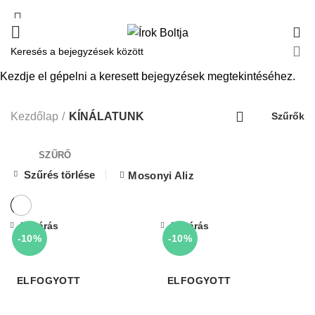
0
Kezdje el gépelni a keresett bejegyzések megtekintéséhez.
KÍNÁLATUNK
Kezdőlap
KÍNÁLATUNK
Szűrők
SZŰRŐ
Szűrés törlése
Mosonyi Aliz
Bezárás
Bezárás
-10%
-10%
ELFOGYOTT
ELFOGYOTT