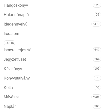
Hangoskönyv
526
Határidőnapló
65
Idegennyelvű
5470
Irodalom
16846
Ismeretterjesztő
641
Jegyzetfüzet
264
Kézikönyv
106
Könyvutalvány
5
Kotta
40
Művészet
5906
Naptár
361