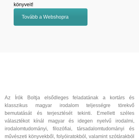
könyveit!
Tovább a Webshopra
Az Írók Boltja elsődleges feladatának a kortárs és
klasszikus magyar irodalom teljességre törekvő
bemutatását és terjesztését tekinti. Emellett széles
választékot kínál magyar és idegen nyelvű irodalmi,
irodalomtudományi, filozófiai, társadalomtudományi és
művészeti könyvekből, folyóiratokból, valamint szótárakból