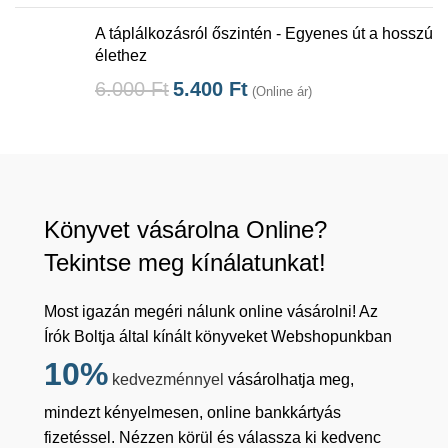
A táplálkozásról őszintén - Egyenes út a hosszú
élethez
6.000
Ft
5.400
Ft
(Online ár)
Könyvet vásárolna Online?
Tekintse meg kínálatunkat!
Most igazán megéri nálunk online vásárolni! Az
Írók Boltja által kínált könyveket Webshopunkban
10%
kedvezménnyel
vásárolhatja meg,
mindezt kényelmesen, online bankkártyás
fizetéssel. Nézzen körül és válassza ki kedvenc