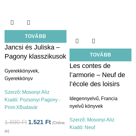
TOVÁBB
Jancsi és Juliska –
TOVÁBB
Pagony klasszikusok
Les contes de
Gyerekkönyvek
,
l’armorie – Neuf de
Gyerekkönyv
l’école des loisirs
Szerző:
Mosonyi Aliz
Idegennyelvű
,
Francia
Kiadó:
Pozsonyi Pagony -
nyelvű könyvek
Print-XBudavár
Szerző:
Mosonyi Aliz
1.690
Ft
1.521
Ft
(Online
Kiadó:
Neuf
ár)