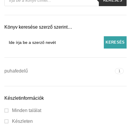
KERESÉS
search
Könyv keresése szerző szerint…
puhafedelű
1
Készletinformációk
Minden találat
Készleten