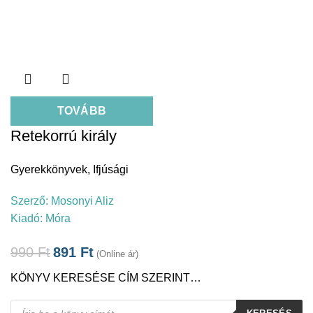
TOVÁBB
Retekorrú király
Gyerekkönyvek
,
Ifjúsági
Szerző:
Mosonyi Aliz
Kiadó:
Móra
990
Ft
891
Ft
(Online ár)
KÖNYV KERESÉSE CÍM SZERINT…
Products