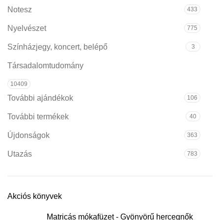
Notesz
433
Nyelvészet
775
Színházjegy, koncert, belépő
3
Társadalomtudomány
10409
További ajándékok
106
További termékek
40
Újdonságok
363
Utazás
783
Akciós könyvek
Matricás mókafüzet - Gyönyörű hercegnők