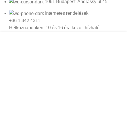
1061 Budapest, Andrássy út 45.
Internetes rendelések:
+36 1 342 4311
Hétköznaponként 10 és 16 óra között hívható.
Könyvesbolt: +36 1 322 1645
Cookie-kat használunk, hogy javítsuk az élményt
weboldalunkon. A weboldal böngészésével Ön
Email: irokboltja@irokboltja.hu
hozzájárul a cookie-k használatához.
Nyitvatartás:
TOVÁBBI INFORMÁCIÓK
ELFOGADOM
H-P: 10:00-19:00
Szo: 11:00-15:00
V: Zárva
Írók Boltja Kft.
2026 Minden jog fenntartva - www.irokboltja.hu
Adatvédelmi tájékoztató
|
Általános Szerződési Feltételek (ÁSZF)
|
Barion Fizetési Tájékoztató
|
Online elállási nyilatkozat
Weboldal készítés
:
Gyors Weboldal készítés
-
www.gyors-