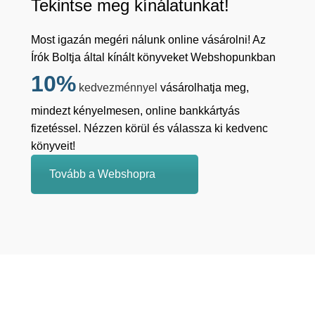
Tekintse meg kínálatunkat!
Most igazán megéri nálunk online vásárolni! Az
Írók Boltja által kínált könyveket Webshopunkban
10%
kedvezménnyel
vásárolhatja meg,
mindezt kényelmesen, online bankkártyás
fizetéssel. Nézzen körül és válassza ki kedvenc
könyveit!
Tovább a Webshopra