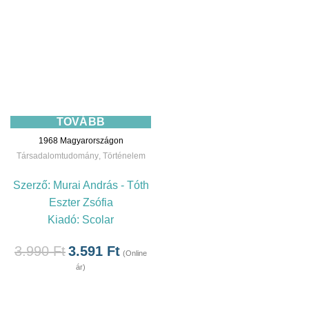
TOVÁBB
1968 Magyarországon
Társadalomtudomány
,
Történelem
Szerző:
Murai András - Tóth
Eszter Zsófia
Kiadó:
Scolar
3.990
Ft
3.591
Ft
(Online
ár)