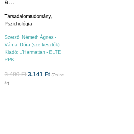
a…
Társadalomtudomány
,
Pszichológia
Szerző:
Németh Ágnes -
Várnai Dóra (szerkesztők)
Kiadó:
L'Harmattan - ELTE
PPK
3.490
Ft
3.141
Ft
(Online
ár)