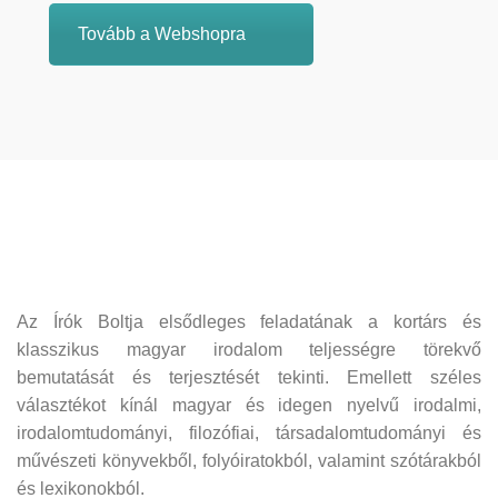
Tovább a Webshopra
Az Írók Boltja elsődleges feladatának a kortárs és
klasszikus magyar irodalom teljességre törekvő
bemutatását és terjesztését tekinti. Emellett széles
választékot kínál magyar és idegen nyelvű irodalmi,
irodalomtudományi, filozófiai, társadalomtudományi és
művészeti könyvekből, folyóiratokból, valamint szótárakból
és lexikonokból.