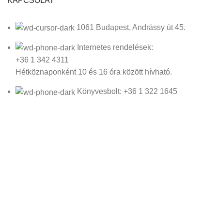
KAPCSOLAT
1061 Budapest, Andrássy út 45.
Internetes rendelések:
+36 1 342 4311
Hétköznaponként 10 és 16 óra között hívható.
Könyvesbolt: +36 1 322 1645
Email: irokboltja@irokboltja.hu
Nyitvatartás:
H-P: 10:00-19:00
Szo: 11:00-15:00
V: Zárva
Írók Boltja Kft.
2026 Minden jog fenntartva - www.irokboltja.hu
Adatvédelmi tájékoztató
|
Általános Szerződési Feltételek (ÁSZF)
|
Barion Fizetési Tájékoztató
|
Online elállási nyilatkozat