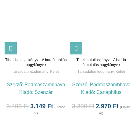
Tibeti halottaskönyv – A bardó tanítás
Tibeti halottaskönyv – A bardó
nagykönyve
útmutatás nagykönyve
Társadalomtudomány
,
Keleti
Társadalomtudomány
,
Keleti
Szerző:
Padmaszambhava
Szerző:
Padmaszambhava
Kiadó:
Szenzár
Kiadó:
Cartaphilus
3.499
Ft
3.149
Ft
3.300
Ft
2.970
Ft
(Online
(Online
ár)
ár)