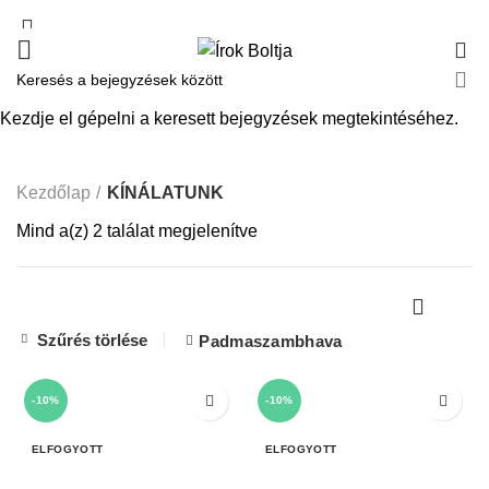
0
KÍNÁLATUNK
Kezdje el gépelni a keresett bejegyzések megtekintéséhez.
Kezdőlap
KÍNÁLATUNK
Mind a(z) 2 találat megjelenítve
Szűrés törlése
Padmaszambhava
-10%
-10%
ELFOGYOTT
ELFOGYOTT