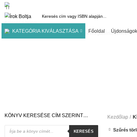
1061 Budapest, Andrássy út 45.
Pénztár
Kosár
Kínálatunk
Díjai
KATEGÓRIA KIVÁLASZTÁSA
Főoldal
Újdonságo
Kezdje el gépelni a keresett bejegyzések megtekintéséhez.
KÖNYV KERESÉSE CÍM SZERINT…
Kezdőlap
K
Products
Szűrés tör
KERESÉS
search