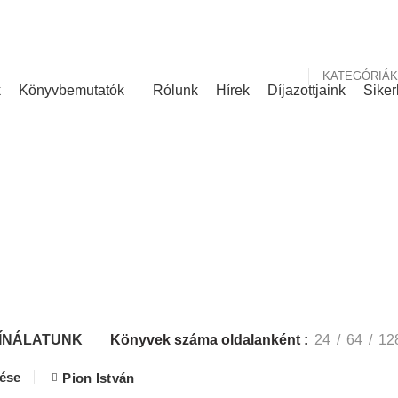
nk
Rólunk írták
KATEGÓRIÁK
k
Könyvbemutatók
Rólunk
Hírek
Díjazottjaink
Siker
KÍNÁLATUNK
ÍNÁLATUNK
Könyvek száma oldalanként
24
64
12
lése
Pion István