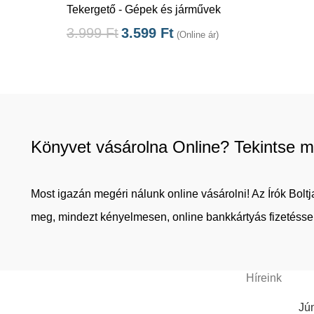
Tekergető - Gépek és járművek
3.999
Ft
3.599
Ft
(Online ár)
Könyvet vásárolna Online? Tekintse m
Most igazán megéri nálunk online vásárolni! Az Írók Bol
meg, mindezt kényelmesen, online bankkártyás fizetéssel
Híreink
Jún