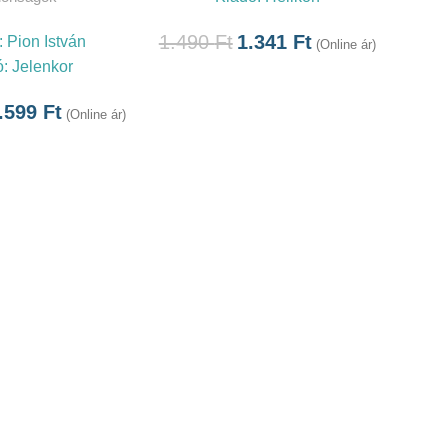
1.490
Ft
1.341
Ft
:
Pion István
(Online ár)
ó:
Jelenkor
.599
Ft
(Online ár)