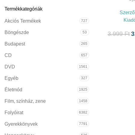
Termékkategóriák
Szerző
Kiad
Akciós Termékek
727
Böngészde
53
3.999
Ft
3
Budapest
265
CD
657
DVD
1561
Egyéb
327
Életmód
1925
Film, színház, zene
1458
Folyóirat
6382
Gyerekkönyvek
7791