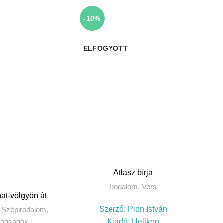
-10%
ELFOGYOTT
TOVÁBB
Atlasz bírja
Irodalom
,
Vers
BA TESZEM
at-völgyön át
Szerző:
Pion István
,
Szépirodalom
,
donságok
Kiadó:
Helikon