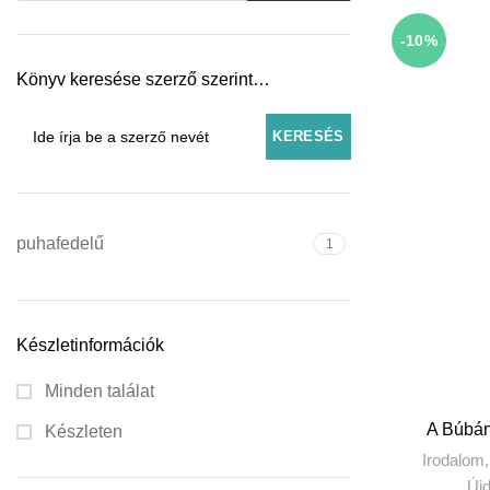
-10%
Könyv keresése szerző szerint…
puhafedelű
1
Készletinformációk
Minden találat
KOSÁR
A Búbán
Készleten
Irodalom
Új