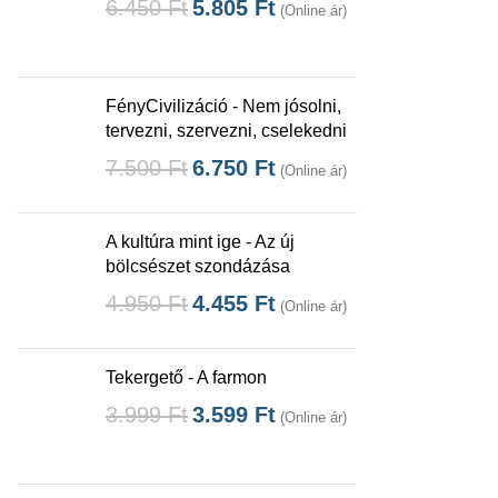
6.450
Ft
5.805
Ft
(Online ár)
FényCivilizáció - Nem jósolni,
tervezni, szervezni, cselekedni
7.500
Ft
6.750
Ft
(Online ár)
A kultúra mint ige - Az új
bölcsészet szondázása
4.950
Ft
4.455
Ft
(Online ár)
Tekergető - A farmon
3.999
Ft
3.599
Ft
(Online ár)