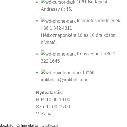
1061 Budapest,
Andrássy út 45.
Internetes rendelések:
+36 1 342 4311
Hétköznaponként 10 és 16 óra között
hívható.
Könyvesbolt: +36 1
322 1645
Email:
irokboltja@irokboltja.hu
Nyitvatartás:
H-P: 10:00-19:00
Szo: 11:00-15:00
V: Zárva
ékoztató
|
Online elállási nyilatkozat