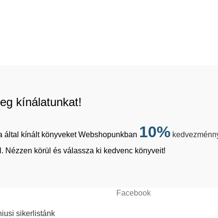
eg kínálatunkat!
10%
tja által kínált könyveket Webshopunkban
kedvezménn
. Nézzen körül és válassza ki kedvenc könyveit!
Facebook
iusi sikerlistánk