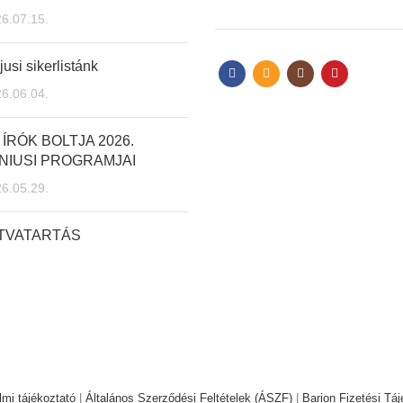
6.07.15.
usi sikerlistánk
6.06.04.
 ÍRÓK BOLTJA 2026.
NIUSI PROGRAMJAI
6.05.29.
ITVATARTÁS
mi tájékoztató
|
Általános Szerződési Feltételek (ÁSZF)
|
Barion Fizetési Táj