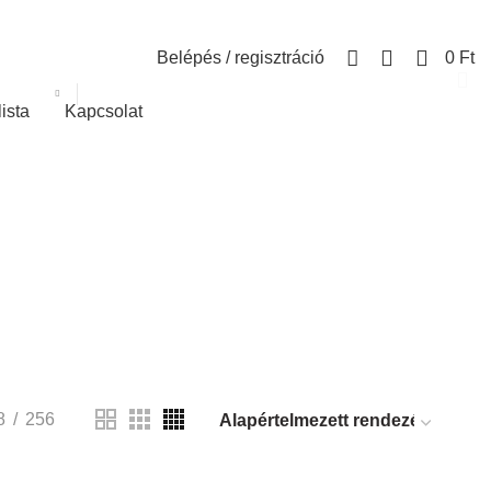
0
Belépés / regisztráció
0
Ft
lista
Kapcsolat
8
256