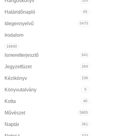
Hangoskönyv
526
Határidőnapló
65
Idegennyelvű
5470
Irodalom
16840
Ismeretterjesztő
641
Jegyzetfüzet
264
Kézikönyv
106
Könyvutalvány
5
Kotta
40
Művészet
5905
Naptár
361
Notesz
433