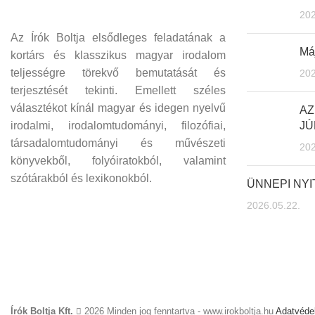
202
Az Írók Boltja elsődleges feladatának a
Máj
kortárs és klasszikus magyar irodalom
teljességre törekvő bemutatását és
202
terjesztését tekinti. Emellett széles
választékot kínál magyar és idegen nyelvű
AZ
irodalmi, irodalomtudományi, filozófiai,
JÚ
társadalomtudományi és művészeti
202
könyvekből, folyóiratokból, valamint
szótárakból és lexikonokból.
ÜNNEPI NY
2026.05.22.
Írók Boltja Kft.
2026 Minden jog fenntartva - www.irokboltja.hu
Adatvédel