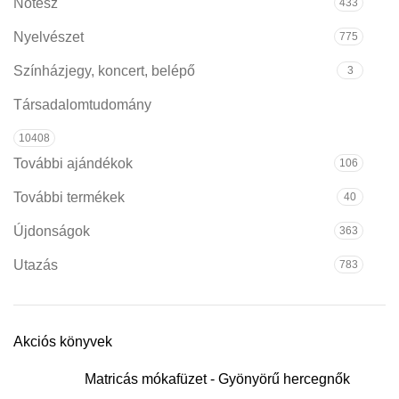
Notesz
433
Nyelvészet
775
Színházjegy, koncert, belépő
3
Társadalomtudomány
10408
További ajándékok
106
További termékek
40
Újdonságok
363
Utazás
783
Akciós könyvek
Matricás mókafüzet - Gyönyörű hercegnők