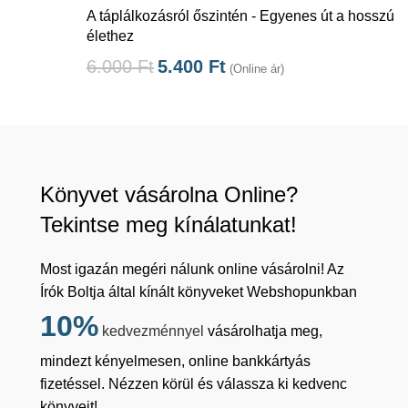
A táplálkozásról őszintén - Egyenes út a hosszú
élethez
6.000
Ft
5.400
Ft
(Online ár)
Könyvet vásárolna Online?
Tekintse meg kínálatunkat!
Most igazán megéri nálunk online vásárolni! Az
Írók Boltja által kínált könyveket Webshopunkban
10%
kedvezménnyel
vásárolhatja meg,
mindezt kényelmesen, online bankkártyás
fizetéssel. Nézzen körül és válassza ki kedvenc
könyveit!