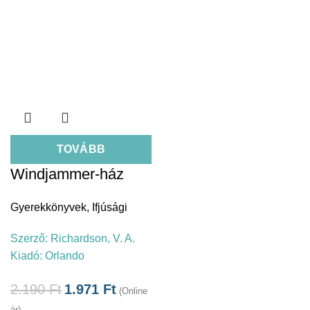
TOVÁBB
Windjammer-ház
Gyerekkönyvek
,
Ifjúsági
Szerző:
Richardson, V. A.
Kiadó:
Orlando
2.190
Ft
1.971
Ft
(Online
ár)