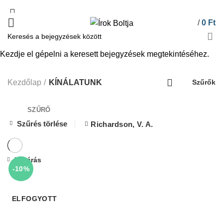
/
0
Ft
Kezdje el gépelni a keresett bejegyzések megtekintéséhez.
KÍNÁLATUNK
Kezdőlap
KÍNÁLATUNK
Szűrők
SZŰRŐ
Szűrés törlése
Richardson, V. A.
Bezárás
-10%
ELFOGYOTT