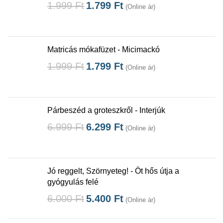
1.999
Ft
1.799
Ft
(Online ár)
Matricás mókafüzet - Micimackó
1.999
Ft
1.799
Ft
(Online ár)
Párbeszéd a groteszkről - Interjúk
6.999
Ft
6.299
Ft
(Online ár)
Jó reggelt, Szörnyeteg! - Öt hős útja a
gyógyulás felé
6.000
Ft
5.400
Ft
(Online ár)