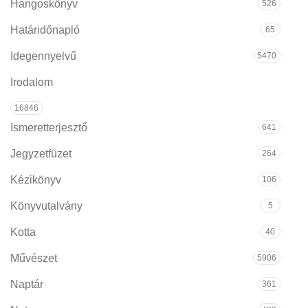
Hangoskönyv
526
Határidőnapló
65
Idegennyelvű
5470
Irodalom
16846
Ismeretterjesztő
641
Jegyzetfüzet
264
Kézikönyv
106
Könyvutalvány
5
Kotta
40
Művészet
5906
Naptár
361