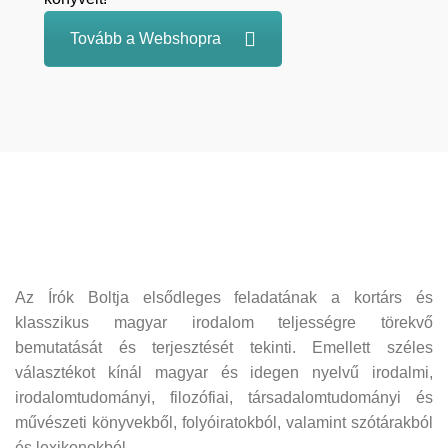
Tovább a Webshopra
Az Írók Boltja elsődleges feladatának a kortárs és
klasszikus magyar irodalom teljességre törekvő
bemutatását és terjesztését tekinti. Emellett széles
választékot kínál magyar és idegen nyelvű irodalmi,
irodalomtudományi, filozófiai, társadalomtudományi és
művészeti könyvekből, folyóiratokból, valamint szótárakból
és lexikonokból.