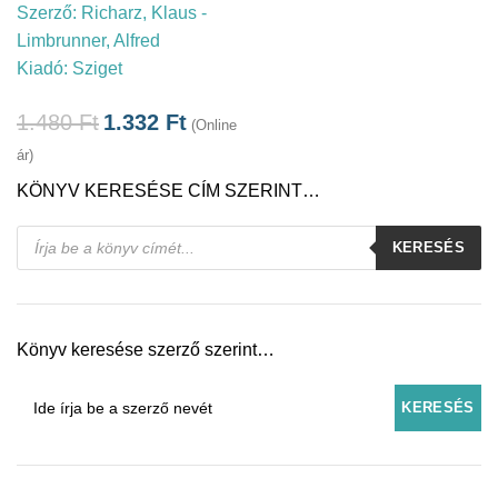
Szerző:
Richarz, Klaus -
Limbrunner, Alfred
Kiadó:
Sziget
1.480
Ft
1.332
Ft
(Online
ár)
KÖNYV KERESÉSE CÍM SZERINT…
Products
KERESÉS
search
Könyv keresése szerző szerint…