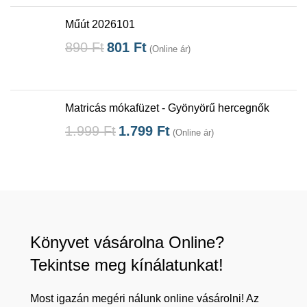
Műút 2026101
890
Ft
801
Ft
(Online ár)
Matricás mókafüzet - Gyönyörű hercegnők
1.999
Ft
1.799
Ft
(Online ár)
Könyvet vásárolna Online?
Tekintse meg kínálatunkat!
Most igazán megéri nálunk online vásárolni! Az