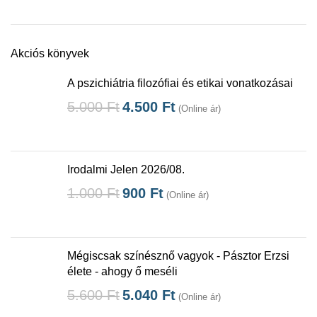
Akciós könyvek
A pszichiátria filozófiai és etikai vonatkozásai
5.000
Ft
4.500
Ft
(Online ár)
Irodalmi Jelen 2026/08.
1.000
Ft
900
Ft
(Online ár)
Mégiscsak színésznő vagyok - Pásztor Erzsi
élete - ahogy ő meséli
5.600
Ft
5.040
Ft
(Online ár)