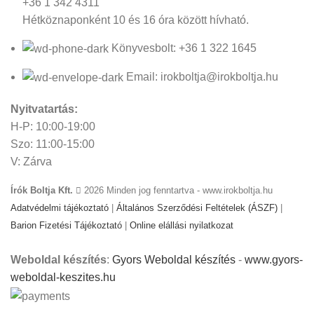
+36 1 342 4311
Hétköznaponként 10 és 16 óra között hívható.
Könyvesbolt: +36 1 322 1645
Email: irokboltja@irokboltja.hu
Nyitvatartás:
H-P: 10:00-19:00
Szo: 11:00-15:00
V: Zárva
Írók Boltja Kft.
2026 Minden jog fenntartva - www.irokboltja.hu
Adatvédelmi tájékoztató
|
Általános Szerződési Feltételek (ÁSZF)
|
Barion Fizetési Tájékoztató
|
Online elállási nyilatkozat
Weboldal készítés
:
Gyors Weboldal készítés
-
www.gyors-
weboldal-keszites.hu