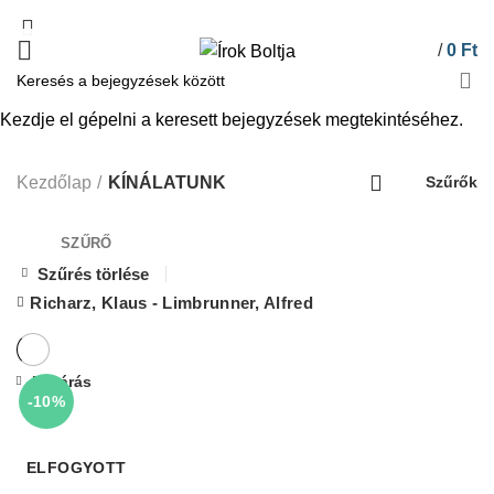
/
0
Ft
Kezdje el gépelni a keresett bejegyzések megtekintéséhez.
KÍNÁLATUNK
Kezdőlap
KÍNÁLATUNK
Szűrők
SZŰRŐ
Szűrés törlése
Richarz, Klaus - Limbrunner, Alfred
Bezárás
-10%
ELFOGYOTT