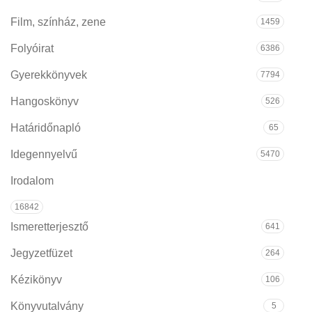
Film, színház, zene
1459
Folyóirat
6386
Gyerekkönyvek
7794
Hangoskönyv
526
Határidőnapló
65
Idegennyelvű
5470
Irodalom
16842
Ismeretterjesztő
641
Jegyzetfüzet
264
Kézikönyv
106
Könyvutalvány
5