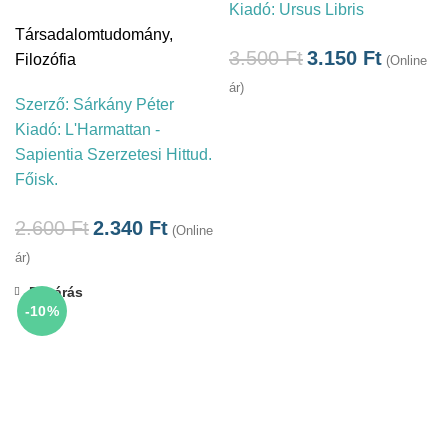
Kiadó:
Ursus Libris
Társadalomtudomány
,
3.500
Ft
3.150
Ft
Filozófia
(Online
ár)
Szerző:
Sárkány Péter
Kiadó:
L'Harmattan -
Sapientia Szerzetesi Hittud.
Főisk.
2.600
Ft
2.340
Ft
(Online
ár)
Bezárás
-10%