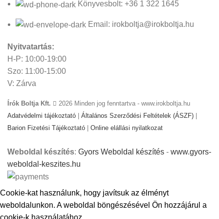
Könyvesbolt: +36 1 322 1645
Email: irokboltja@irokboltja.hu
Nyitvatartás:
H-P: 10:00-19:00
Szo: 11:00-15:00
V: Zárva
Írók Boltja Kft.
2026 Minden jog fenntartva - www.irokboltja.hu
Adatvédelmi tájékoztató
|
Általános Szerződési Feltételek (ÁSZF)
|
Barion Fizetési Tájékoztató
|
Online elállási nyilatkozat
Weboldal készítés
:
Gyors Weboldal készítés
-
www.gyors-
weboldal-keszites.hu
Cookie-kat használunk, hogy javítsuk az élményt
weboldalunkon. A weboldal böngészésével Ön hozzájárul a
cookie-k használatához.