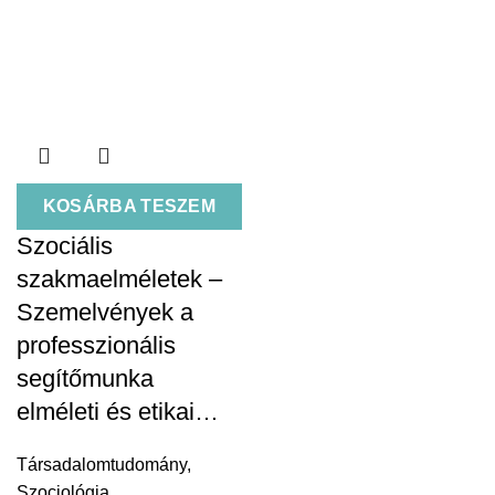
KOSÁRBA TESZEM
Szociális
szakmaelméletek –
Szemelvények a
professzionális
segítőmunka
elméleti és etikai…
Társadalomtudomány
,
Szociológia