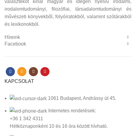
választékot kínál magyar és idegen nyelvű irodalmi,
irodalomtudományi, filozófiai, társadalomtudományi és
művészeti könyvekből, folyóiratokból, valamint szótárakból
és lexikonokból.
Híreink
Facebook
KAPCSOLAT
1061 Budapest, Andrássy út 45.
Internetes rendelések:
+36 1 342 4311
Hétköznaponként 10 és 16 óra között hívható.