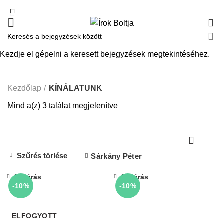
0
KÍNÁLATUNK
Kezdje el gépelni a keresett bejegyzések megtekintéséhez.
Kezdőlap
KÍNÁLATUNK
Mind a(z) 3 találat megjelenítve
Szűrés törlése
Sárkány Péter
Bezárás
Bezárás
-10%
-10%
ELFOGYOTT