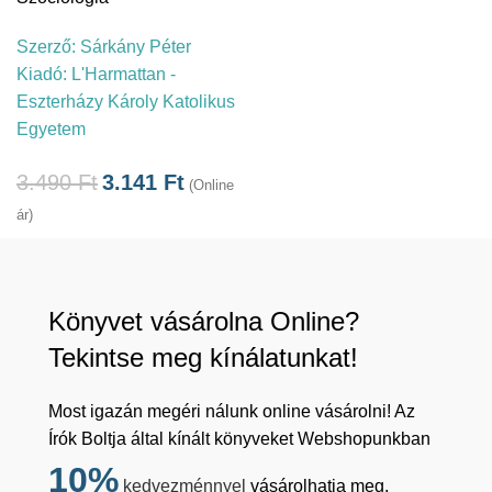
Szerző:
Sárkány Péter
Kiadó:
L'Harmattan -
Eszterházy Károly Katolikus
Egyetem
3.490
Ft
3.141
Ft
(Online
ár)
Könyvet vásárolna Online?
Tekintse meg kínálatunkat!
Most igazán megéri nálunk online vásárolni! Az
Írók Boltja által kínált könyveket Webshopunkban
10%
kedvezménnyel
vásárolhatja meg,