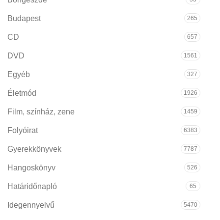
Budapest
265
CD
657
DVD
1561
Egyéb
327
Életmód
1926
Film, színház, zene
1459
Folyóirat
6383
Gyerekkönyvek
7787
Hangoskönyv
526
Határidőnapló
65
Idegennyelvű
5470