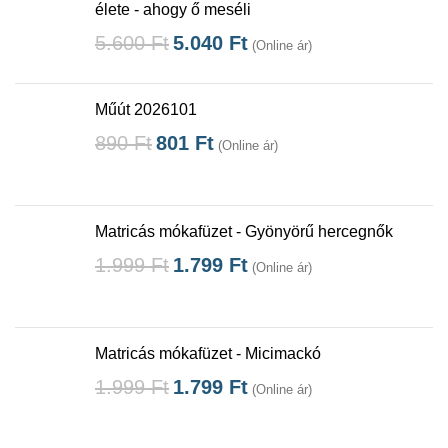
élete - ahogy ő meséli
5.600
Ft
5.040
Ft
(Online ár)
Műút 2026101
890
Ft
801
Ft
(Online ár)
Matricás mókafüzet - Gyönyörű hercegnők
1.999
Ft
1.799
Ft
(Online ár)
Matricás mókafüzet - Micimackó
1.999
Ft
1.799
Ft
(Online ár)