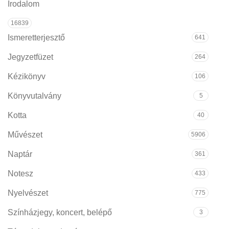
Irodalom
16839
Ismeretterjesztő
641
Jegyzetfüzet
264
Kézikönyv
106
Könyvutalvány
5
Kotta
40
Művészet
5906
Naptár
361
Notesz
433
Nyelvészet
775
Színházjegy, koncert, belépő
3