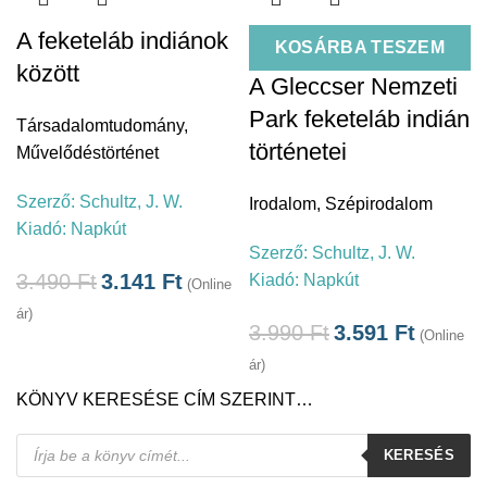
A feketeláb indiánok
KOSÁRBA TESZEM
között
A Gleccser Nemzeti
Park feketeláb indián
Társadalomtudomány
,
történetei
Művelődéstörténet
Szerző:
Schultz, J. W.
Irodalom
,
Szépirodalom
Kiadó:
Napkút
Szerző:
Schultz, J. W.
3.490
Ft
3.141
Ft
Kiadó:
Napkút
(Online
ár)
3.990
Ft
3.591
Ft
(Online
ár)
KÖNYV KERESÉSE CÍM SZERINT…
Products
KERESÉS
search