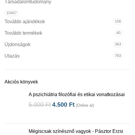
Társadalomtudomány
10407
További ajándékok
106
További termékek
40
Újdonságok
363
Utazás
783
Akciós könyvek
A pszichiátria filozófiai és etikai vonatkozásai
5.000
Ft
4.500
Ft
(Online ár)
Mégiscsak színésznő vagyok - Pásztor Erzsi