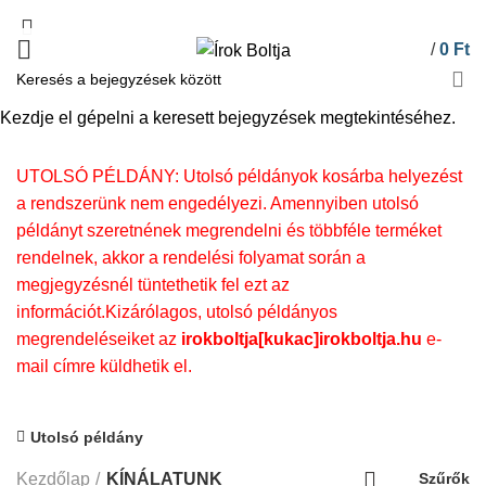
/
0
Ft
Kezdje el gépelni a keresett bejegyzések megtekintéséhez.
KÍNÁLATUNK
UTOLSÓ PÉLDÁNY: Utolsó példányok kosárba helyezést
a rendszerünk nem engedélyezi. Amennyiben utolsó
példányt szeretnének megrendelni és többféle terméket
rendelnek, akkor a rendelési folyamat során a
megjegyzésnél tüntethetik fel ezt az
információt.Kizárólagos, utolsó példányos
megrendeléseiket az
irokboltja[kukac]irokboltja.hu
e-
mail címre küldhetik el.
Utolsó példány
Kezdőlap
KÍNÁLATUNK
Szűrők