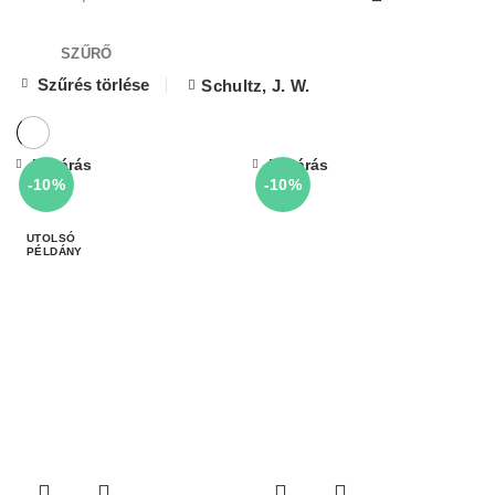
SZŰRŐ
Szűrés törlése
Schultz, J. W.
Bezárás
Bezárás
-10%
-10%