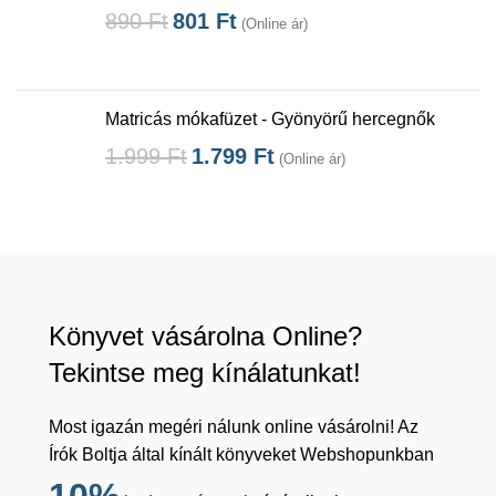
890
Ft
801
Ft
(Online ár)
Matricás mókafüzet - Gyönyörű hercegnők
1.999
Ft
1.799
Ft
(Online ár)
Könyvet vásárolna Online?
Tekintse meg kínálatunkat!
Most igazán megéri nálunk online vásárolni! Az
Írók Boltja által kínált könyveket Webshopunkban
10%