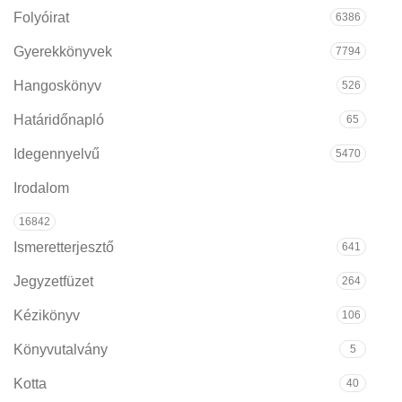
Folyóirat
6386
Gyerekkönyvek
7794
Hangoskönyv
526
Határidőnapló
65
Idegennyelvű
5470
Irodalom
16842
Ismeretterjesztő
641
Jegyzetfüzet
264
Kézikönyv
106
Könyvutalvány
5
Kotta
40