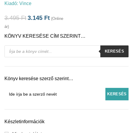
Kiadó:
Vince
3.495
Ft
3.145
Ft
(Online
ár)
KÖNYV KERESÉSE CÍM SZERINT…
Products
KERESÉS
search
Könyv keresése szerző szerint…
Készletinformációk