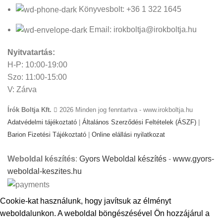
Könyvesbolt: +36 1 322 1645
Email: irokboltja@irokboltja.hu
Nyitvatartás:
H-P: 10:00-19:00
Szo: 11:00-15:00
V: Zárva
Írók Boltja Kft.
2026 Minden jog fenntartva - www.irokboltja.hu
Adatvédelmi tájékoztató
|
Általános Szerződési Feltételek (ÁSZF)
|
Barion Fizetési Tájékoztató
|
Online elállási nyilatkozat
Weboldal készítés
:
Gyors Weboldal készítés
-
www.gyors-
weboldal-keszites.hu
Cookie-kat használunk, hogy javítsuk az élményt
weboldalunkon. A weboldal böngészésével Ön hozzájárul a