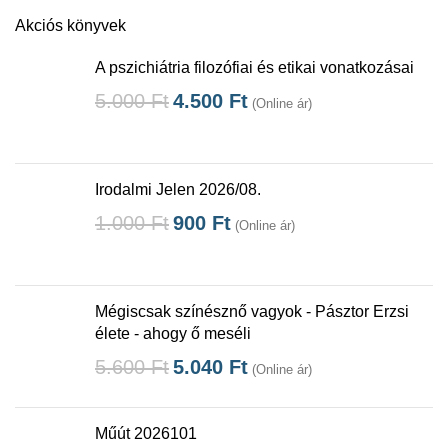
Akciós könyvek
A pszichiátria filozófiai és etikai vonatkozásai
5.000
Ft
4.500
Ft
(Online ár)
Irodalmi Jelen 2026/08.
1.000
Ft
900
Ft
(Online ár)
Mégiscsak színésznő vagyok - Pásztor Erzsi
élete - ahogy ő meséli
5.600
Ft
5.040
Ft
(Online ár)
Műút 2026101