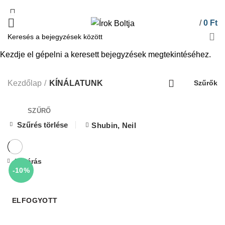
/
0
Ft
Kezdje el gépelni a keresett bejegyzések megtekintéséhez.
KÍNÁLATUNK
Kezdőlap
KÍNÁLATUNK
Szűrők
SZŰRŐ
Szűrés törlése
Shubin, Neil
Bezárás
-10%
ELFOGYOTT