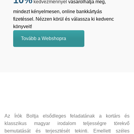
kedvezménnyel
vásárolhatja meg,
mindezt kényelmesen, online bankkártyás
fizetéssel. Nézzen körül és válassza ki kedvenc
könyveit!
Tovább a Webshopra
Az Írók Boltja elsődleges feladatának a kortárs és
klasszikus magyar irodalom teljességre törekvő
bemutatását és terjesztését tekinti. Emellett széles