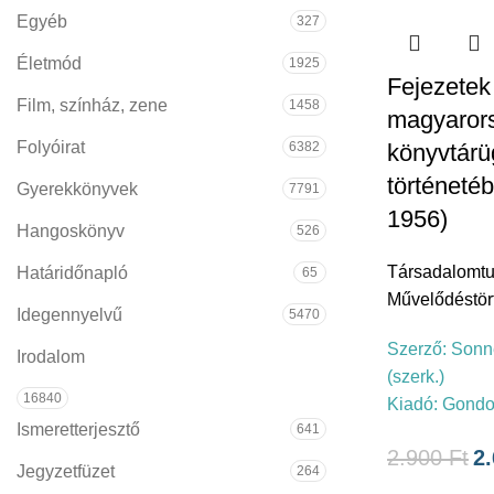
Egyéb
327
Életmód
1925
Fejezetek
Film, színház, zene
1458
magyaror
Folyóirat
6382
könyvtárü
történetéb
Gyerekkönyvek
7791
1956)
Hangoskönyv
526
Társadalomt
Határidőnapló
65
Művelődéstör
Idegennyelvű
5470
Szerző:
Sonn
Irodalom
(szerk.)
16840
Kiadó:
Gondo
Ismeretterjesztő
641
2.900
Ft
2
Jegyzetfüzet
264