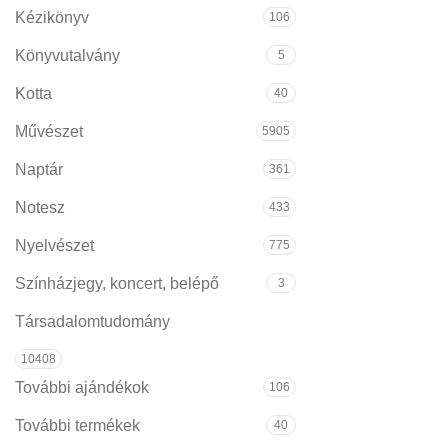
Kézikönyv
106
Könyvutalvány
5
Kotta
40
Művészet
5905
Naptár
361
Notesz
433
Nyelvészet
775
Színházjegy, koncert, belépő
3
Társadalomtudomány
10408
További ajándékok
106
További termékek
40