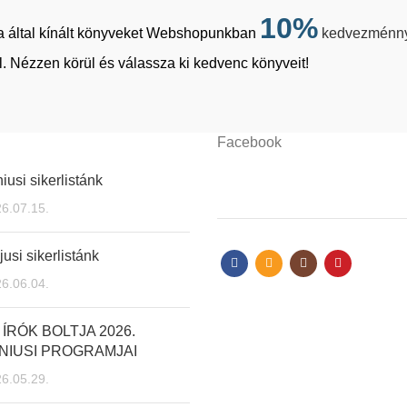
10%
tja által kínált könyveket Webshopunkban
kedvezménn
. Nézzen körül és válassza ki kedvenc könyveit!
Facebook
iusi sikerlistánk
6.07.15.
usi sikerlistánk
6.06.04.
 ÍRÓK BOLTJA 2026.
NIUSI PROGRAMJAI
6.05.29.