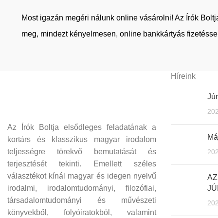
Most igazán megéri nálunk online vásárolni! Az Írók Bol
meg, mindezt kényelmesen, online bankkártyás fizetéssel
Híreink
Jún
202
Az Írók Boltja elsődleges feladatának a
Máj
kortárs és klasszikus magyar irodalom
teljességre törekvő bemutatását és
202
terjesztését tekinti. Emellett széles
választékot kínál magyar és idegen nyelvű
AZ
irodalmi, irodalomtudományi, filozófiai,
JÚ
társadalomtudományi és művészeti
202
könyvekből, folyóiratokból, valamint