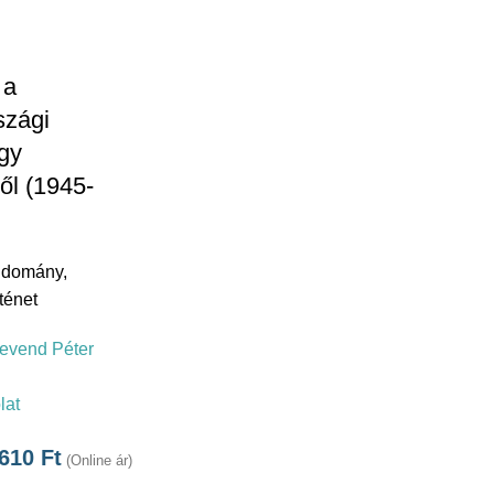
 a
szági
gy
ől (1945-
udomány
,
ténet
evend Péter
lat
.610
Ft
(Online ár)