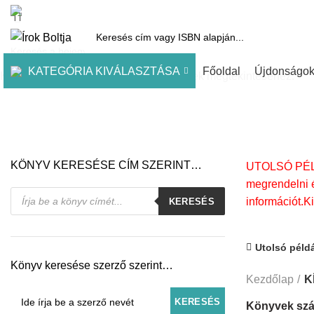
1061 Budapest, Andrássy út 45.
Pénztár
Kosár
Kínálatunk
Díjai
KATEGÓRIA KIVÁLASZTÁSA
Főoldal
Újdonságo
Kezdje el gépelni a keresett bejegyzések megtekintéséhez.
KÖNYV KERESÉSE CÍM SZERINT…
UTOLSÓ PÉLDÁ
megrendelni é
Products
információt.K
KERESÉS
search
Utolsó péld
Könyv keresése szerző szerint…
Kezdőlap
K
Könyvek szá