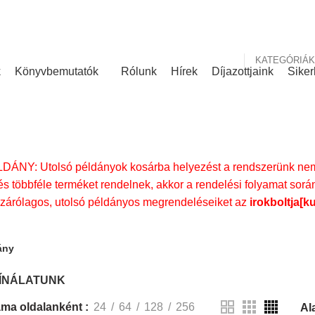
nk
Rólunk írták
KATEGÓRIÁK
k
Könyvbemutatók
Rólunk
Hírek
Díjazottjaink
Siker
KÍNÁLATUNK
NY: Utolsó példányok kosárba helyezést a rendszerünk nem 
s többféle terméket rendelnek, akkor a rendelési folyamat során
izárólagos, utolsó példányos megrendeléseiket az
irokboltja[k
ány
ÍNÁLATUNK
ma oldalanként
24
64
128
256