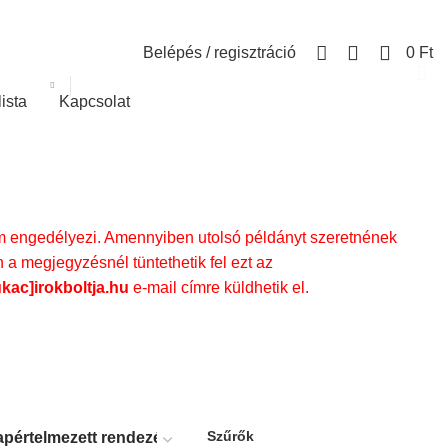
0
Belépés / regisztráció
0
Ft
lista
Kapcsolat
engedélyezi. Amennyiben utolsó példányt szeretnének
 a megjegyzésnél tüntethetik fel ezt az
ukac]irokboltja.hu
e-mail címre küldhetik el.
Szűrők