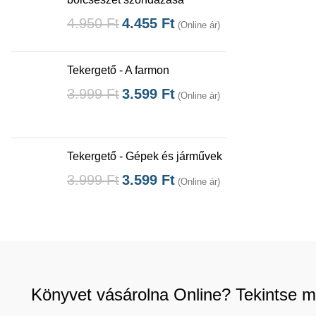
4.950
Ft
4.455
Ft
(Online ár)
Tekergető - A farmon
3.999
Ft
3.599
Ft
(Online ár)
Tekergető - Gépek és járművek
3.999
Ft
3.599
Ft
(Online ár)
Könyvet vásárolna Online? Tekintse m