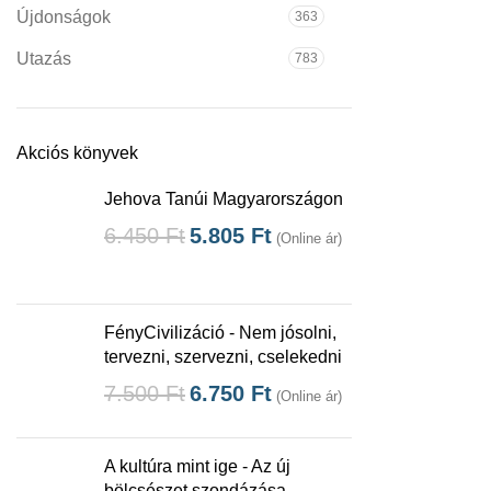
Újdonságok
363
Utazás
783
Akciós könyvek
Jehova Tanúi Magyarországon
6.450
Ft
5.805
Ft
(Online ár)
FényCivilizáció - Nem jósolni,
tervezni, szervezni, cselekedni
7.500
Ft
6.750
Ft
(Online ár)
A kultúra mint ige - Az új
bölcsészet szondázása