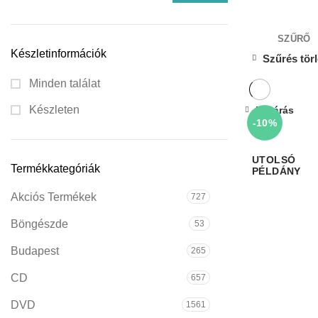
SZŰRŐ
Készletinformációk
Szűrés tör
Minden találat
Készleten
Bezárás
-10%
Termékkategóriák
Akciós Termékek
727
Böngészde
53
Budapest
265
CD
657
DVD
1561