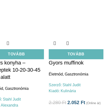
TOVÁBB
TOVÁBB
s konyha –
Gyors muffinok
ptek 10-20-30-45
Életmód
,
Gasztronómia
alatt
Szerző:
Stahl Judit
ód
,
Gasztronómia
Kiadó:
Kulinária
ő:
Stahl Judit
2.280
Ft
2.052
Ft
(Online ár)
:
Alexandra