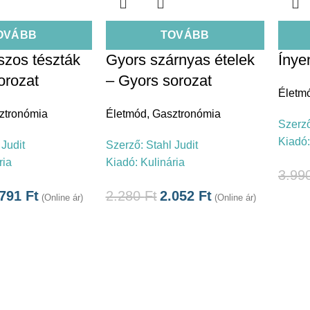
OVÁBB
TOVÁBB
szos tészták
Gyors szárnyas ételek
Ínye
orozat
– Gyors sorozat
Életm
ztronómia
Életmód
,
Gasztronómia
Szerz
Kiadó
 Judit
Szerző:
Stahl Judit
ria
Kiadó:
Kulinária
3.99
.791
Ft
2.280
Ft
2.052
Ft
(Online ár)
(Online ár)