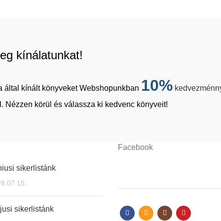
eg kínálatunkat!
10%
tja által kínált könyveket Webshopunkban
kedvezménn
. Nézzen körül és válassza ki kedvenc könyveit!
Facebook
iusi sikerlistánk
6.07.15.
usi sikerlistánk