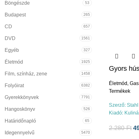
Böngészde
53
Budapest
265
CD
657
DVD
1561
Egyéb
327
Életmód
1925
Gyors hús
Film, színház, zene
1458
Életmód
,
Gas
Folyóirat
6382
Termékek
Gyerekkönyvek
7791
Szerző:
Stahl
Hangoskönyv
526
Kiadó:
Kuliná
Határidőnapló
65
2.280
Ft
4
Idegennyelvű
5470