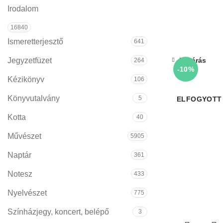
Irodalom
16840
Ismeretterjesztő
641
Bezárás
Jegyzetfüzet
264
-10%
Kézikönyv
106
Könyvutalvány
5
ELFOGYOTT
Kotta
40
Művészet
5905
Naptár
361
Notesz
433
Nyelvészet
775
Színházjegy, koncert, belépő
3