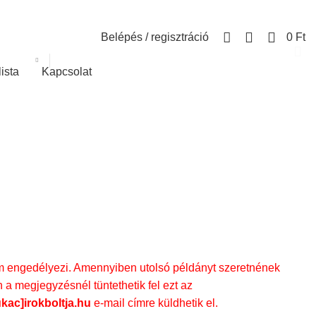
0
Belépés / regisztráció
0
Ft
lista
Kapcsolat
engedélyezi. Amennyiben utolsó példányt szeretnének
 a megjegyzésnél tüntethetik fel ezt az
ukac]irokboltja.hu
e-mail címre küldhetik el.