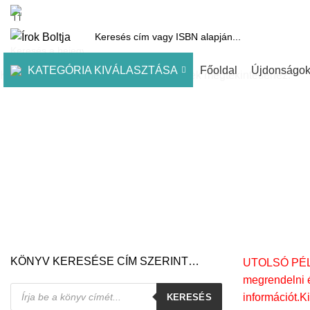
1061 Budapest, Andrássy út 45.
Pénztár
Kosár
Kínálatunk
Díjai
KATEGÓRIA KIVÁLASZTÁSA
Főoldal
Újdonságo
Kezdje el gépelni a keresett bejegyzések megtekintéséhez.
KÖNYV KERESÉSE CÍM SZERINT…
UTOLSÓ PÉLDÁ
megrendelni é
Products
információt.K
KERESÉS
search