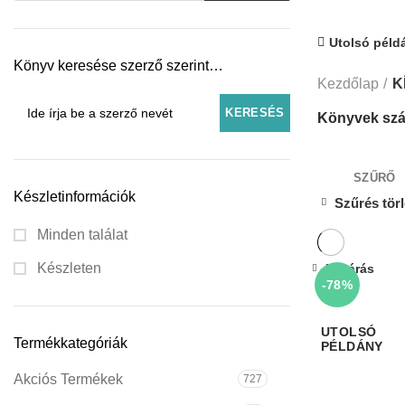
Utolsó péld
Könyv keresése szerző szerint…
Kezdőlap
K
Könyvek szá
SZŰRŐ
Készletinformációk
Szűrés tör
Minden találat
Készleten
Bezárás
-78%
Termékkategóriák
Akciós Termékek
727