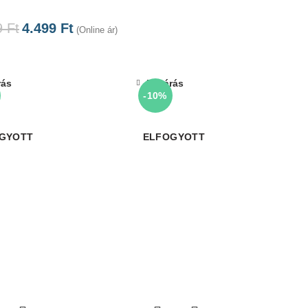
9
Ft
4.499
Ft
(Online ár)
rás
Bezárás
-10%
GYOTT
ELFOGYOTT