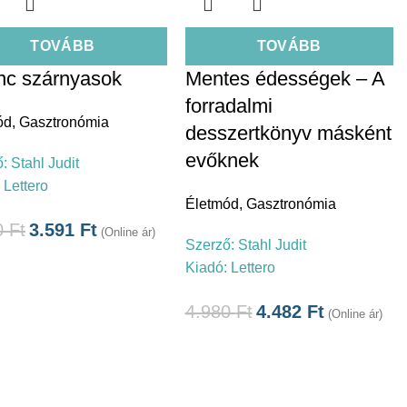
TOVÁBB
TOVÁBB
nc szárnyasok
Mentes édességek – A
forradalmi
ód
,
Gasztronómia
desszertkönyv másként
evőknek
ő:
Stahl Judit
:
Lettero
Életmód
,
Gasztronómia
0
Ft
3.591
Ft
(Online ár)
Szerző:
Stahl Judit
Kiadó:
Lettero
4.980
Ft
4.482
Ft
(Online ár)