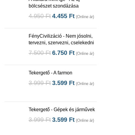
bölcsészet szondázása
4.950
Ft
4.455
Ft
(Online ár)
FényCivilizáció - Nem jósolni,
tervezni, szervezni, cselekedni
7.500
Ft
6.750
Ft
(Online ár)
Tekergető - A farmon
3.999
Ft
3.599
Ft
(Online ár)
Tekergető - Gépek és járművek
3.999
Ft
3.599
Ft
(Online ár)