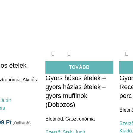
os ételek
TOVÁBB
Gyors húsos ételek –
Gyor
ztronómia
,
Akciós
gyors házias ételek –
Rece
gyors muffinok
perc 
 Judit
(Dobozos)
ria
Életm
Életmód
,
Gasztronómia
99
Ft
(Online ár)
Szerz
Kiadó
Szerző:
Stahl Judit