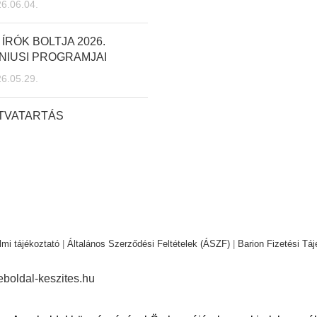
6.06.04.
 ÍRÓK BOLTJA 2026.
NIUSI PROGRAMJAI
6.05.29.
ITVATARTÁS
mi tájékoztató
|
Általános Szerződési Feltételek (ÁSZF)
|
Barion Fizetési Táj
boldal-keszites.hu