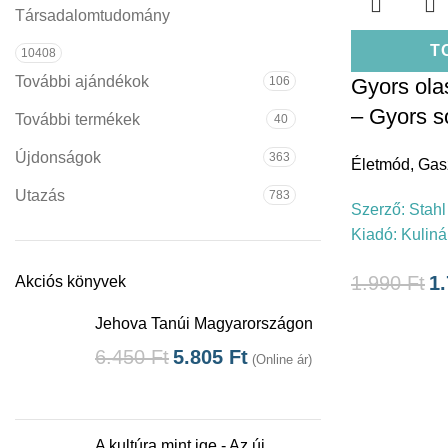
Társadalomtudomány
T
10408
További ajándékok
106
Gyors ola
– Gyors s
További termékek
40
Újdonságok
363
Életmód
,
Gas
Utazás
783
Szerző:
Stahl
Kiadó:
Kuliná
1.990
Ft
1
Akciós könyvek
Jehova Tanúi Magyarországon
6.450
Ft
5.805
Ft
(Online ár)
A kultúra mint ige - Az új