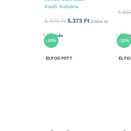
Kiadó:
Kulinária
4.99
5.970
Ft
5.373
Ft
(Online ár)
Bezárás
Bezá
-10%
-10%
ELFOGYOTT
ELFO