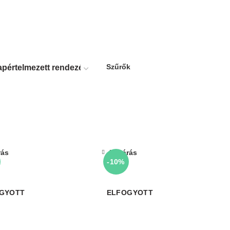
Szűrők
rás
Bezárás
-10%
GYOTT
ELFOGYOTT