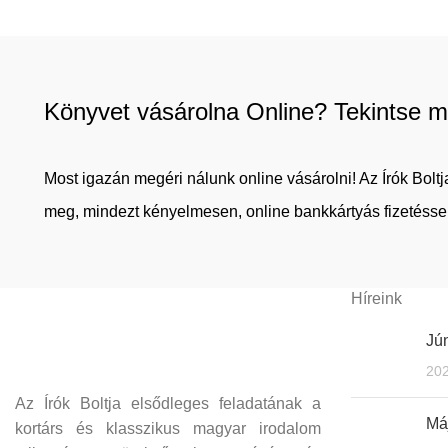
Könyvet vásárolna Online? Tekintse m
Most igazán megéri nálunk online vásárolni! Az Írók Bol
meg, mindezt kényelmesen, online bankkártyás fizetéssel
Híreink
Jún
202
Az Írók Boltja elsődleges feladatának a
Máj
kortárs és klasszikus magyar irodalom