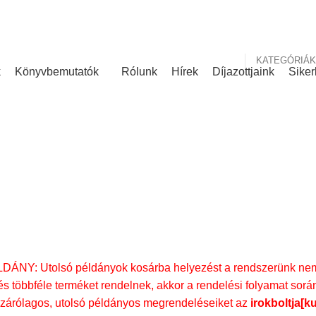
nk
Rólunk írták
KATEGÓRIÁK
k
Könyvbemutatók
Rólunk
Hírek
Díjazottjaink
Siker
KÍNÁLATUNK
NY: Utolsó példányok kosárba helyezést a rendszerünk nem 
s többféle terméket rendelnek, akkor a rendelési folyamat során
izárólagos, utolsó példányos megrendeléseiket az
irokboltja[k