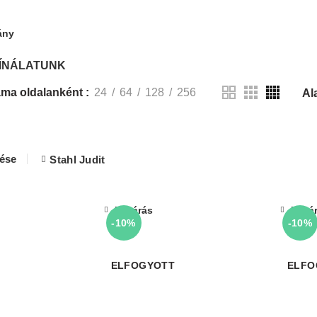
ány
ÍNÁLATUNK
ma oldalanként
24
64
128
256
lése
Stahl Judit
Bezárás
Bezá
-10%
-10%
ELFOGYOTT
ELFO