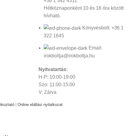
+36 1 342 4311
Hétköznaponként 10 és 16 óra között
hívható.
Könyvesbolt: +36 1
322 1645
Email:
irokboltja@irokboltja.hu
Nyitvatartás:
H-P: 10:00-19:00
Szo: 11:00-15:00
V: Zárva
ékoztató
|
Online elállási nyilatkozat