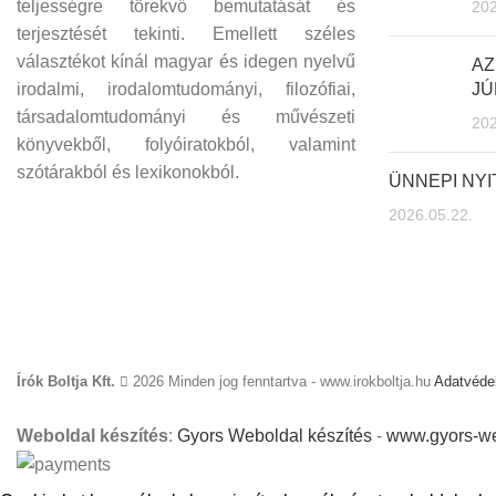
teljességre törekvő bemutatását és
202
terjesztését tekinti. Emellett széles
választékot kínál magyar és idegen nyelvű
AZ
irodalmi, irodalomtudományi, filozófiai,
JÚ
társadalomtudományi és művészeti
202
könyvekből, folyóiratokból, valamint
szótárakból és lexikonokból.
ÜNNEPI NY
2026.05.22.
Írók Boltja Kft.
2026 Minden jog fenntartva - www.irokboltja.hu
Adatvédel
Weboldal készítés
:
Gyors Weboldal készítés
-
www.gyors-we