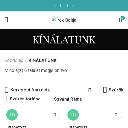
0
KÍNÁLATUNK
Kezdőlap
KÍNÁLATUNK
Mind a(z) 6 találat megjelenítve
Keresési funkciók
Szűrők
Szűrés törlése
Szvámí Ráma
-10%
-10%
ELFOGYOTT
ELFOGYOTT