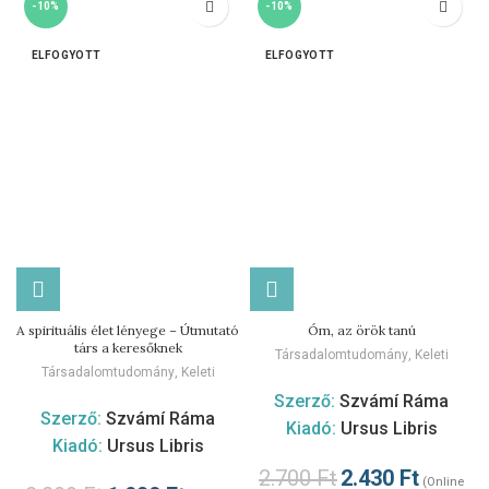
-10%
-10%
ELFOGYOTT
ELFOGYOTT
A spirituális élet lényege – Útmutató
Óm, az örök tanú
társ a keresőknek
Társadalomtudomány
,
Keleti
Társadalomtudomány
,
Keleti
Szerző:
Szvámí Ráma
Szerző:
Szvámí Ráma
Kiadó:
Ursus Libris
Kiadó:
Ursus Libris
2.700
Ft
2.430
Ft
(Online