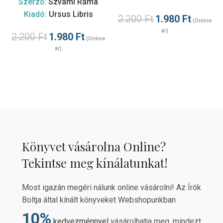
Szerző:
Szvámí Ráma
Kiadó:
Ursus Libris
2.200
Ft
1.980
Ft
(Online
ár)
2.200
Ft
1.980
Ft
(Online
ár)
Könyvet vásárolna Online?
Tekintse meg kínálatunkat!
Most igazán megéri nálunk online vásárolni! Az Írók
Boltja által kínált könyveket Webshopunkban
10%
kedvezménnyel
vásárolhatja meg, mindezt