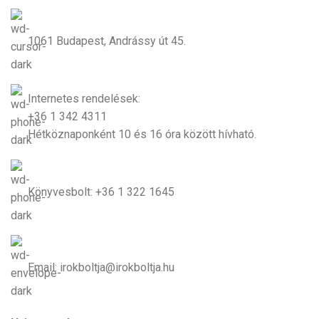
1061 Budapest, Andrássy út 45.
Internetes rendelések:
+36 1 342 4311
Hétköznaponként 10 és 16 óra között hívható.
Könyvesbolt: +36 1 322 1645
Email: irokboltja@irokboltja.hu