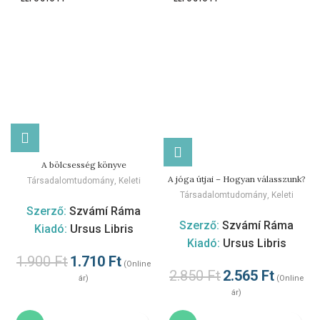
A bölcsesség könyve
A jóga útjai – Hogyan válasszunk?
Társadalomtudomány
,
Keleti
Társadalomtudomány
,
Keleti
Szerző:
Szvámí Ráma
Szerző:
Szvámí Ráma
Kiadó:
Ursus Libris
Kiadó:
Ursus Libris
1.900
Ft
1.710
Ft
(Online
2.850
Ft
2.565
Ft
ár)
(Online
ár)