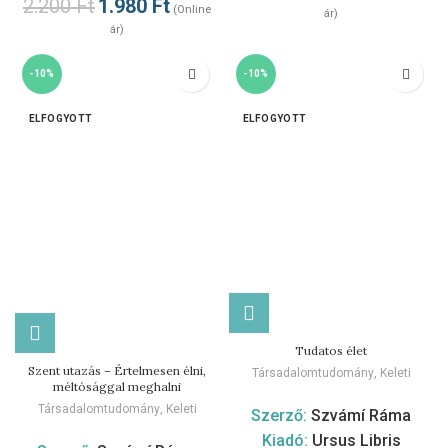
2.200
Ft
1.980
Ft
(Online
ár)
ár)
-10%
-10%
ELFOGYOTT
ELFOGYOTT
Tudatos élet
Szent utazás – Értelmesen élni,
Társadalomtudomány
,
Keleti
méltósággal meghalni
Társadalomtudomány
,
Keleti
Szerző:
Szvámí Ráma
Kiadó:
Ursus Libris