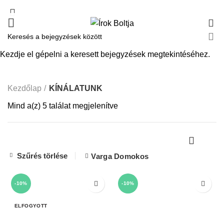
0
KÍNÁLATUNK
Kezdje el gépelni a keresett bejegyzések megtekintéséhez.
Kezdőlap
KÍNÁLATUNK
Mind a(z) 5 találat megjelenítve
Szűrés törlése
Varga Domokos
-10%
-10%
ELFOGYOTT