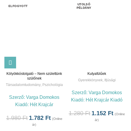
ELFOGYOTT
Kölyökkóstolgató – Nem születtünk
Kutyafülűek
szülőnek
Gyerekkönyvek
,
Ifjúsági
Társadalomtudomány
,
Pszichológia
Szerző:
Varga Domokos
Szerző:
Varga Domokos
Kiadó:
Hét Krajcár Kiadó
Kiadó:
Hét Krajcár
1.280
Ft
1.152
Ft
(Online
1.980
Ft
1.782
Ft
(Online
ár)
ár)