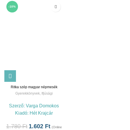
-10%
Ritka szép magyar népmesék
Gyerekkönyvek
,
Ifjúsági
Szerző:
Varga Domokos
Kiadó:
Hét Krajcár
1.780
Ft
1.602
Ft
(Online