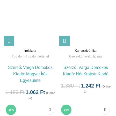
Íróiskola
Kamaszkrónika
Irodalom
,
Irodalomtörténet
Gyerekkönyvek
,
Ifjúsági
Szerző:
Varga Domokos
Szerző:
Varga Domokos
Kiadó:
Magyar Írók
Kiadó:
Hét Krajcár Kiadó
Egyesülete
1.380
Ft
1.242
Ft
(Online
1.180
Ft
1.062
Ft
ár)
(Online
ár)
-10%
-10%