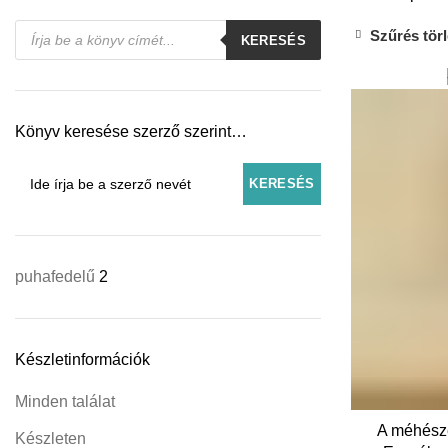
Products
Szűrés tör
KERESÉS
search
Könyv keresése szerző szerint…
puhafedelű
2
Készletinformációk
Minden találat
KOSÁR
A méhész
Készleten