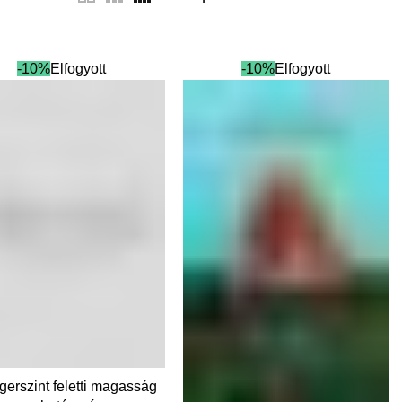
-10%
Elfogyott
-10%
Elfogyott
TOVÁBB
gerszint feletti magasság