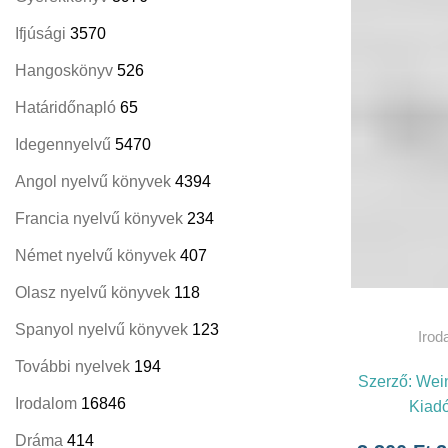
Ifjúsági
3570
Hangoskönyv
526
Határidőnapló
65
Idegennyelvű
5470
Angol nyelvű könyvek
4394
Francia nyelvű könyvek
234
Német nyelvű könyvek
407
Olasz nyelvű könyvek
118
T
Spanyol nyelvű könyvek
123
Irod
További nyelvek
194
Szerző:
Wein
Irodalom
16846
Kiad
Dráma
414