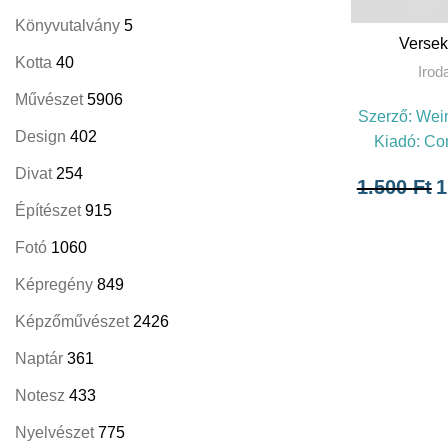
Könyvutalvány
5
T
Versek
Kotta
40
Irod
Művészet
5906
Szerző:
Wein
Design
402
Kiadó:
Con
Divat
254
1.500
Ft
1
Építészet
915
Fotó
1060
Képregény
849
Képzőművészet
2426
Naptár
361
Notesz
433
Nyelvészet
775