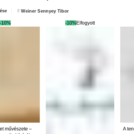
lése
Weiner Sennyey Tibor
-10%
-10%
Elfogyott
BA TESZEM
et művészete –
A ten