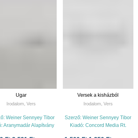
KOSÁRBA TESZEM
TOVÁBB
Ugar
Versek a kisházból
Irodalom
,
Vers
Irodalom
,
Vers
ző:
Weiner Sennyey Tibor
Szerző:
Weiner Sennyey Tibor
ó:
Aranymadár Alapítvány
Kiadó:
Concord Media Rt.