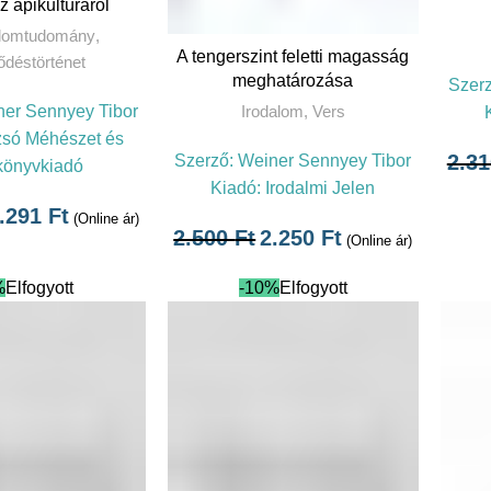
 apikultúráról
lomtudomány
,
TOVÁBB
A tengerszint feletti magasság
déstörténet
meghatározása
Szer
Irodalom
,
Vers
er Sennyey Tibor
só Méhészet és
2.3
Szerző:
Weiner Sennyey Tibor
könyvkiadó
Kiadó:
Irodalmi Jelen
.291
Ft
(Online ár)
2.500
Ft
2.250
Ft
(Online ár)
%
Elfogyott
-10%
Elfogyott