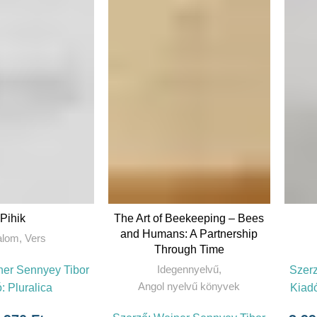
OVÁBB
KOSÁRBA TESZEM
Pihik
The Art of Beekeeping – Bees
and Humans: A Partnership
alom
,
Vers
Through Time
Idegennyelvű
,
er Sennyey Tibor
Szer
Angol nyelvű könyvek
ó:
Pluralica
Kiad