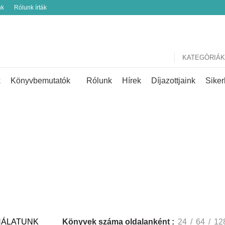
nk
Rólunk írták
KATEGÓRIÁK
k
Könyvbemutatók
Rólunk
Hírek
Díjazottjaink
Siker
KÍNÁLATUNK
NÁLATUNK
Könyvek száma oldalanként
24
64
12