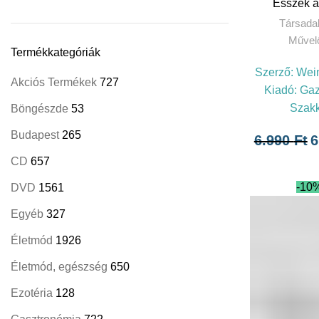
Esszék az
Társada
Művelő
Termékkategóriák
Szerző:
Wein
Akciós Termékek
727
Kiadó:
Gaz
Szak
Böngészde
53
Budapest
265
6.990
Ft
6
CD
657
-10
DVD
1561
Egyéb
327
Életmód
1926
Életmód, egészség
650
Ezotéria
128