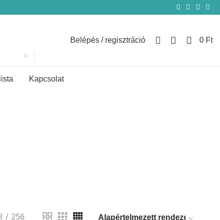
0
Belépés / regisztráció
0
Ft
lista
Kapcsolat
8
256