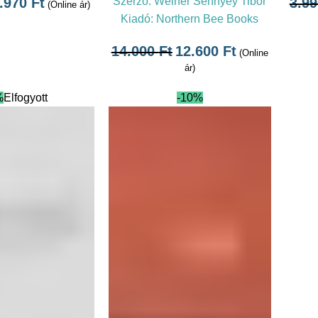
.970
Ft
Szerző:
Weiner Sennyey Tibor
3.9
(Online ár)
Kiadó:
Northern Bee Books
14.000
Ft
12.600
Ft
(Online
ár)
%
Elfogyott
-10%