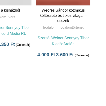
OVÁBB
KOSÁRBA TESZEM
 a kisházból
Weöres Sándor kozmikus
költészete és titkos világai –
alom
,
Vers
esszék
Irodalom
,
Irodalomtörténet
er Sennyey Tibor
cord Media Rt.
Szerző:
Weiner Sennyey Tibor
.350
Ft
Kiadó:
Areión
(Online ár)
4.000
Ft
3.600
Ft
(Online ár)