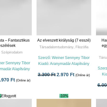
OVÁBB
TOVÁBB
ta – Fantasztikus
Az elveszett királyság (7 esszé)
Ha
eszélések
eg
Társadalomtudomány
,
Filozófia
,
Szépirodalom
Társ
Szerző:
Weiner Sennyey Tibor
er Sennyey Tibor
Kiadó:
Aranymadár Alapítvány
Szer
madár Alapítvány
3.300
Ft
2.970
Ft
Ki
(Online ár)
.970
Ft
(Online ár)
6.0
%
Elfogyott
-10%