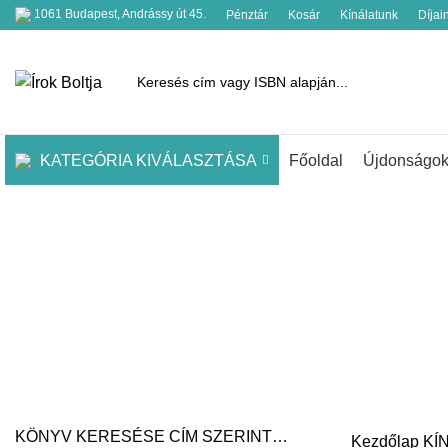
1061 Budapest, Andrássy út 45.
Pénztár
Kosár
Kínálatunk
Díjai
KATEGÓRIA KIVÁLASZTÁSA
Főoldal
Újdonságo
KÖNYV KERESÉSE CÍM SZERINT…
Kezdőlap
KÍ