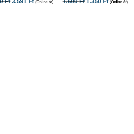
90
Ft
3.591
Ft
1.500
Ft
1.350
Ft
(Online ár)
(Online ár)