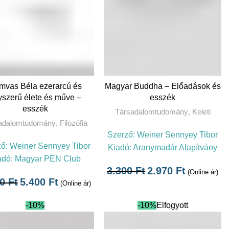
KOSÁRBA TESZEM
TOVÁBB
mvas Béla ezerarcú és
Magyar Buddha – Előadások és
yszerű élete és műve –
esszék
esszék
Társadalomtudomány
,
Keleti
adalomtudomány
,
Filozófia
Szerző:
Weiner Sennyey Tibor
ző:
Weiner Sennyey Tibor
Kiadó:
Aranymadár Alapítvány
adó:
Magyar PEN Club
3.300
Ft
2.970
Ft
(Online ár)
00
Ft
5.400
Ft
(Online ár)
-10%
-10%
Elfogyott