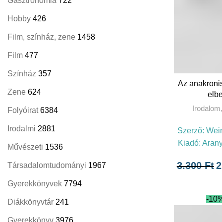
Gasztronómia
722
Hobby
426
Film, színház, zene
1458
Film
477
Színház
357
T
Az anakronis
Zene
624
elb
Irodalom
Folyóirat
6384
Irodalmi
2881
Szerző:
Wein
Kiadó:
Arany
Művészeti
1536
3.300
Ft
2
Társadalomtudományi
1967
Gyerekkönyvek
7794
-10
Diákkönyvtár
241
Gyerekkönyv
3976