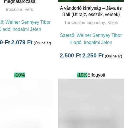
meghatározása
TOVÁBB
A vándorló királyság – Jáva és
Irodalom
,
Vers
Bali (Útirajz, esszék, versek)
ző:
Weiner Sennyey Tibor
Társadalomtudomány
,
Keleti
Kiadó:
Irodalmi Jelen
Szerző:
Weiner Sennyey Tibor
10
Ft
2.079
Ft
Kiadó:
Irodalmi Jelen
(Online ár)
2.500
Ft
2.250
Ft
(Online ár)
-10%
-10%
Elfogyott