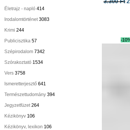
3.300
Ft
2
Életrajz - napló
414
Irodalomtörténet
3083
Krimi
244
-10
Publicisztika
57
Szépirodalom
7342
Szórakoztató
1534
Vers
3758
Ismeretterjesztő
641
Természettudomány
394
Jegyzetfüzet
264
Kézikönyv
106
Kézikönyv, lexikon
106