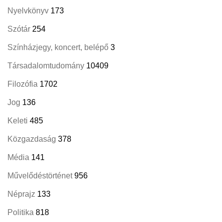
Nyelvkönyv
173
Szótár
254
Színházjegy, koncert, belépő
3
Társadalomtudomány
10409
Filozófia
1702
Jog
136
Keleti
485
Közgazdaság
378
Média
141
Művelődéstörténet
956
Néprajz
133
Politika
818