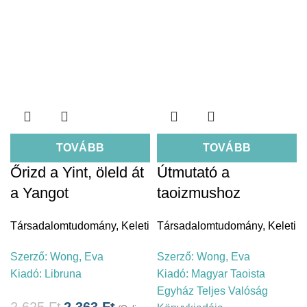
TOVÁBB
TOVÁBB
Őrizd a Yint, öleld át
Útmutató a
a Yangot
taoizmushoz
Társadalomtudomány
,
Keleti
Társadalomtudomány
,
Keleti
Szerző:
Wong, Eva
Szerző:
Wong, Eva
Kiadó:
Libruna
Kiadó:
Magyar Taoista
Egyház Teljes Valóság
2.625
Ft
2.363
Ft