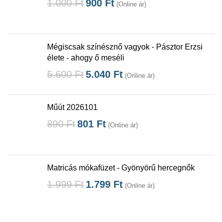
1.000
Ft
900
Ft
(Online ár)
Mégiscsak színésznő vagyok - Pásztor Erzsi
élete - ahogy ő meséli
5.600
Ft
5.040
Ft
(Online ár)
Műút 2026101
890
Ft
801
Ft
(Online ár)
Matricás mókafüzet - Gyönyörű hercegnők
1.999
Ft
1.799
Ft
(Online ár)