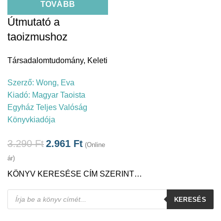
TOVÁBB
Útmutató a
taoizmushoz
Társadalomtudomány
,
Keleti
Szerző:
Wong, Eva
Kiadó:
Magyar Taoista
Egyház Teljes Valóság
Könyvkiadója
3.290
Ft
2.961
Ft
(Online
ár)
KÖNYV KERESÉSE CÍM SZERINT…
Products
KERESÉS
search