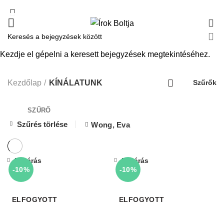
0
Kezdje el gépelni a keresett bejegyzések megtekintéséhez.
KÍNÁLATUNK
Kezdőlap
KÍNÁLATUNK
Szűrők
SZŰRŐ
Szűrés törlése
Wong, Eva
Bezárás
Bezárás
-10%
-10%
ELFOGYOTT
ELFOGYOTT