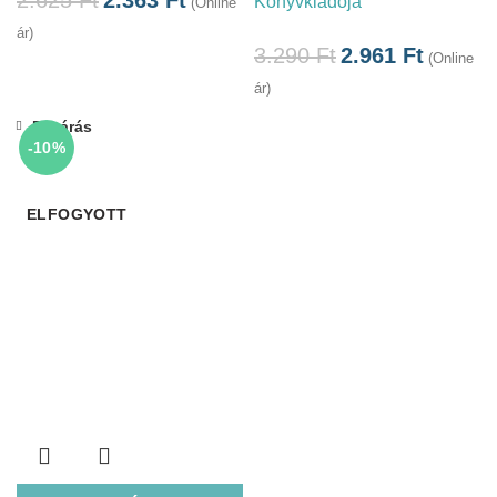
Könyvkiadója
(Online
ár)
3.290
Ft
2.961
Ft
(Online
ár)
Bezárás
-10%
ELFOGYOTT