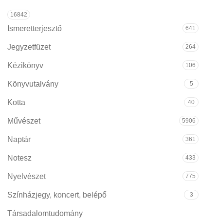
16842
Ismeretterjesztő
641
Jegyzetfüzet
264
Kézikönyv
106
Könyvutalvány
5
Kotta
40
Művészet
5906
Naptár
361
Notesz
433
Nyelvészet
775
Színházjegy, koncert, belépő
3
Társadalomtudomány