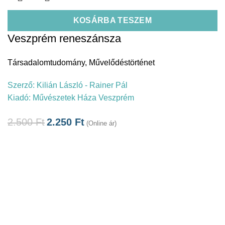
KOSÁRBA TESZEM
Veszprém reneszánsza
Társadalomtudomány
,
Művelődéstörténet
Szerző:
Kilián László - Rainer Pál
Kiadó:
Művészetek Háza Veszprém
2.500
Ft
2.250
Ft
(Online ár)