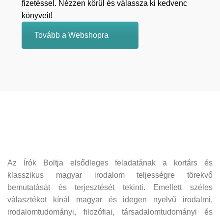
fizetéssel. Nézzen körül és válassza ki kedvenc
könyveit!
Tovább a Webshopra
Az Írók Boltja elsődleges feladatának a kortárs és
klasszikus magyar irodalom teljességre törekvő
bemutatását és terjesztését tekinti. Emellett széles
választékot kínál magyar és idegen nyelvű irodalmi,
irodalomtudományi, filozófiai, társadalomtudományi és