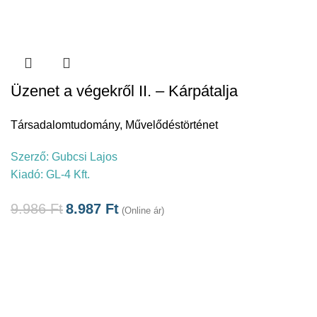
Üzenet a végekről II. – Kárpátalja
Társadalomtudomány
,
Művelődéstörténet
Szerző:
Gubcsi Lajos
Kiadó:
GL-4 Kft.
9.986
Ft
8.987
Ft
(Online ár)