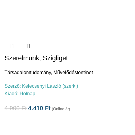
Szerelmünk, Szigliget
Társadalomtudomány
,
Művelődéstörténet
Szerző:
Kelecsényi László (szerk.)
Kiadó:
Holnap
4.900
Ft
4.410
Ft
(Online ár)