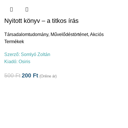
Nyitott könyv – a titkos írás
Társadalomtudomány
,
Művelődéstörténet
,
Akciós
Termékek
Szerző:
Somlyó Zoltán
Kiadó:
Osiris
500
Ft
200
Ft
(Online ár)