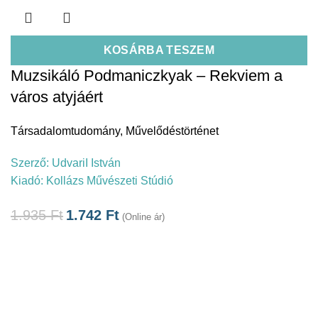
KOSÁRBA TESZEM
Muzsikáló Podmaniczkyak – Rekviem a
város atyjáért
Társadalomtudomány
,
Művelődéstörténet
Szerző:
UdvariI István
Kiadó:
Kollázs Művészeti Stúdió
1.935
Ft
1.742
Ft
(Online ár)