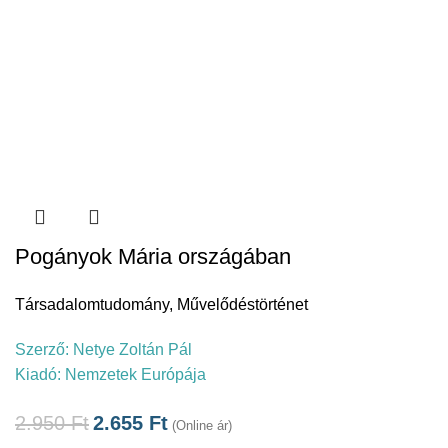
Pogányok Mária országában
Társadalomtudomány
,
Művelődéstörténet
Szerző:
Netye Zoltán Pál
Kiadó:
Nemzetek Európája
2.950
Ft
2.655
Ft
(Online ár)