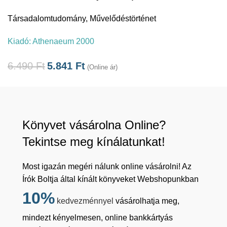
Társadalomtudomány
,
Művelődéstörténet
Kiadó:
Athenaeum 2000
6.490
Ft
5.841
Ft
(Online ár)
Könyvet vásárolna Online?
Tekintse meg kínálatunkat!
Most igazán megéri nálunk online vásárolni! Az
Írók Boltja által kínált könyveket Webshopunkban
10%
kedvezménnyel
vásárolhatja meg,
mindezt kényelmesen, online bankkártyás