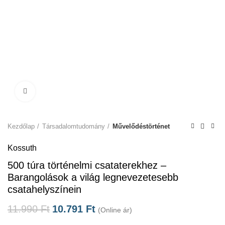
Click to enlarge
Kezdőlap
Társadalomtudomány
Művelődéstörténet
Kossuth
500 túra történelmi csataterekhez –
Barangolások a világ legnevezetesebb
csatahelyszínein
11.990
Ft
10.791
Ft
(Online ár)