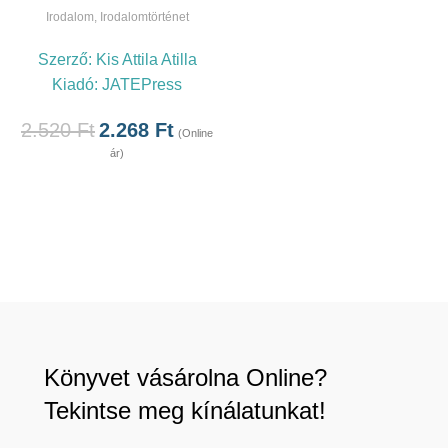
Irodalom
,
Irodalomtörténet
Szerző:
Kis Attila Atilla
Kiadó:
JATEPress
2.520
Ft
2.268
Ft
(Online
ár)
Könyvet vásárolna Online?
Tekintse meg kínálatunkat!