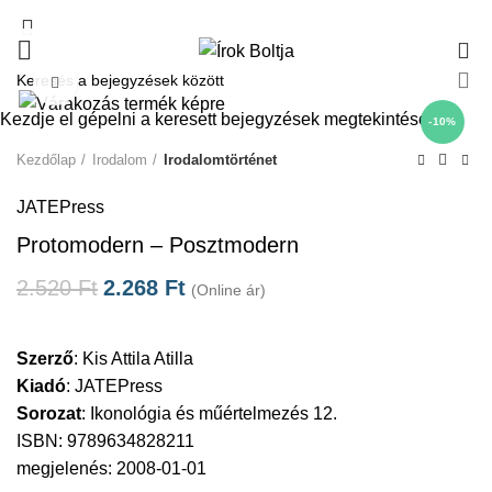
0
Click to enlarge
Kezdje el gépelni a keresett bejegyzések megtekintéséhez.
-10%
Kezdőlap
Irodalom
Irodalomtörténet
JATEPress
Protomodern – Posztmodern
2.520
Ft
2.268
Ft
(Online ár)
Szerző
:
Kis Attila Atilla
Kiadó
:
JATEPress
Sorozat
:
Ikonológia és műértelmezés 12.
ISBN: 9789634828211
megjelenés: 2008-01-01