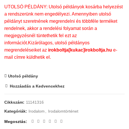
UTOLSÓ PÉLDÁNY: Utolsó példányok kosárba helyezést
a rendszerünk nem engedélyezi. Amennyiben utolsó
példányt szeretnének megrendelni és többféle terméket
rendelnek, akkor a rendelési folyamat során a
megjegyzésnél tüntethetik fel ezt az
információt.Kizárólagos, utolsó példányos
megrendeléseiket az
irokboltja[kukac]irokboltja.hu
e-
mail címre küldhetik el.
Utolsó példány
Hozzáadás a Kedvencekhez
Cikkszám:
11141316
Kategóriák:
Irodalom
,
Irodalomtörténet
Megosztás