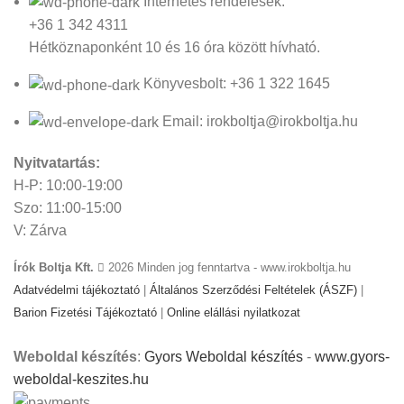
Internetes rendelések:
+36 1 342 4311
Hétköznaponként 10 és 16 óra között hívható.
Könyvesbolt: +36 1 322 1645
Email: irokboltja@irokboltja.hu
Nyitvatartás:
H-P: 10:00-19:00
Szo: 11:00-15:00
V: Zárva
Írók Boltja Kft.
2026 Minden jog fenntartva - www.irokboltja.hu
Adatvédelmi tájékoztató
|
Általános Szerződési Feltételek (ÁSZF)
|
Barion Fizetési Tájékoztató
|
Online elállási nyilatkozat
Weboldal készítés
:
Gyors Weboldal készítés
-
www.gyors-
weboldal-keszites.hu