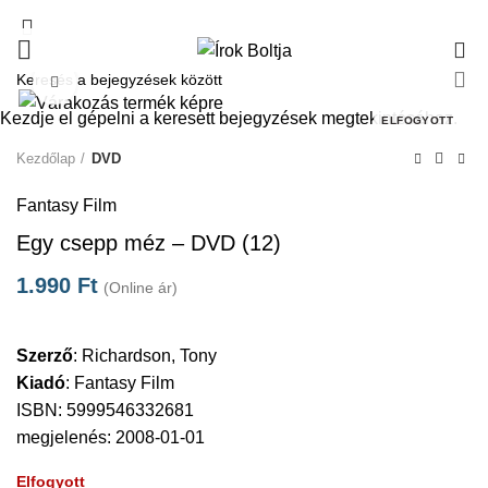
0
Click to enlarge
Kezdje el gépelni a keresett bejegyzések megtekintéséhez.
ELFOGYOTT
Kezdőlap
DVD
Fantasy Film
Egy csepp méz – DVD (12)
1.990
Ft
(Online ár)
Szerző
:
Richardson, Tony
Kiadó
:
Fantasy Film
ISBN: 5999546332681
megjelenés: 2008-01-01
Elfogyott