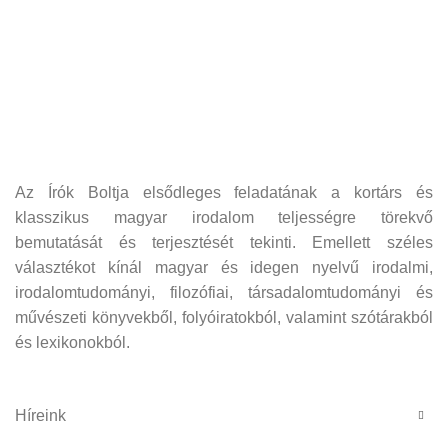
Az Írók Boltja elsődleges feladatának a kortárs és
klasszikus magyar irodalom teljességre törekvő
bemutatását és terjesztését tekinti. Emellett széles
választékot kínál magyar és idegen nyelvű irodalmi,
irodalomtudományi, filozófiai, társadalomtudományi és
művészeti könyvekből, folyóiratokból, valamint szótárakból
és lexikonokból.
Híreink