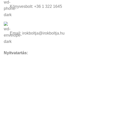
Könyvesbolt: +36 1 322 1645
Email: irokboltja@irokboltja.hu
Nyitvatartás:
H-P: 10:00-19:00
Szo: 11:00-15:00
V: Zárva
Írók Boltja Kft.
2026 Minden jog fenntartva - www.irokboltja.hu
Adatvédelmi tájékoztató
|
Általános Szerződési Feltételek (ÁSZF)
|
Barion Fizetési Tájékoztató
|
Online elállási nyilatkozat